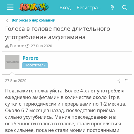
Вход
Регистрация
Вопросы о наркомании
Голоса в голове после длительного
употребления амфетамина
А
Д
Pororo
27 Янв 2020
в
а
т
т
Pororo
о
а
Посетитель
р
н
т
а
е
ч
27 Янв 2020
#1
м
а
Подскажите пожалуйста. Более 4-х лет употреблял
ы
л
а
ежедневно амфетамин в количестве около 1гр в
сутки с периодически и перерывами по 1-2 месяца.
Около 6-7 месяцев назад, последствия приёма
сильно усугубились. Мания преследования и в
особенности голоса в голове, стали проявляться
все сильнее, пока не стали моими постоянными