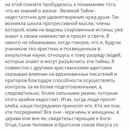
на этой планете пробудилось к пониманию того,
что их знаний о жизни - Великой Тайне -
недостаточно для удовлетворения нужд души. Так
возникла школа прогрессивной мысли, члены
которой, коим не ведомы сокровенные истины, уже
знают о своем невежестве и просят о свете. Я
никого не обманываю, когда говорю, что я, будучи
учеником тео-христиан и посвященным в
оккультные науки, отношусь к тому разряду людей,
которые знают и могут разъяснить эти тайны. Я
совместно с другими христианскими адептами
оказываю влияние на вдохновенных писателей и
ораторов благодаря способности осуществлять
контроль за их более подготовленными, а,
следовательно, более сильными умами, которым
этого крайне недостает. Итак, когда люди просят
хлеба, наши посредники приносят его. Кто же они,
эти посредники? Все они - мужчины и женщины, в
церкви или вне ее, свидетельствующие о Боге-
Отце, Сыне-Человеке и Братском союзе Иисуса со