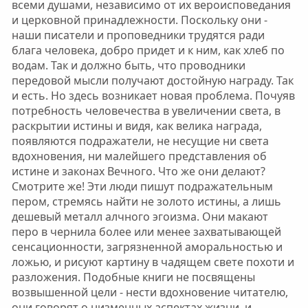
всеми душами, независимо от их вероисповедания
и церковной принадлежности. Поскольку они -
наши писатели и проповедники трудятся ради
блага человека, добро придет и к ним, как хлеб по
водам. Так и должно быть, что проводники
передовой мысли получают достойную награду. Так
и есть. Но здесь возникает новая проблема. Почуяв
потребность человечества в увеличении света, в
раскрытии истины и видя, как велика награда,
появляются подражатели, не несущие ни света
вдохновения, ни малейшего представления об
истине и законах Вечного. Что же они делают?
Смотрите же! Эти люди пишут подражательным
пером, стремясь найти не золото истины, а лишь
дешевый металл алчного эгоизма. Они макают
перо в чернила более или менее захватывающей
сенсационности, загрязненной аморальностью и
ложью, и рисуют картину в чадящем свете похоти и
разложения. Подобные книги не посвящены
возвышенной цели - нести вдохновение читателю,
они говорят о низменных аспектах жизни, и