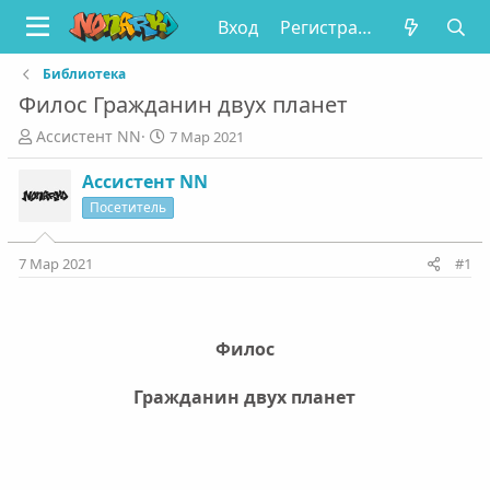
Вход
Регистрация
Библиотека
Филос Гражданин двух планет
А
Д
Ассистент NN
7 Мар 2021
в
а
т
т
Ассистент NN
о
а
Посетитель
р
н
т
а
е
ч
7 Мар 2021
#1
м
а
ы
л
а
Филос
Гражданин двух планет