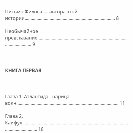
Письмо Филоса — автора этой
истории............................................................................ 8
Необычайное
предсказание............................................................................
...................... 9
КНИГА ПЕРВАЯ
Глава 1. Атлантида - царица
волн...................................................................................... 11
Глава 2.
Каифул.........................................................................................
........................... 18