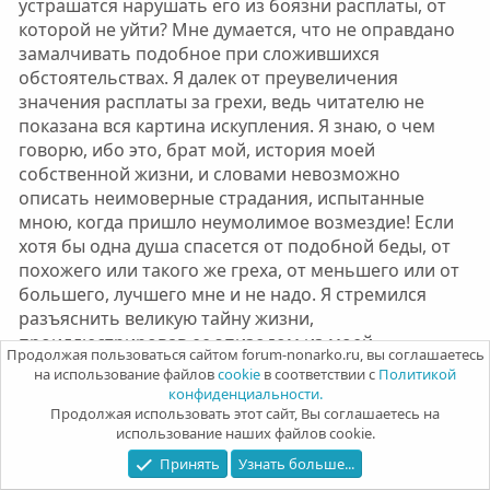
устрашатся нарушать его из боязни расплаты, от
которой не уйти? Мне думается, что не оправдано
замалчивать подобное при сложившихся
обстоятельствах. Я далек от преувеличения
значения расплаты за грехи, ведь читателю не
показана вся картина искупления. Я знаю, о чем
говорю, ибо это, брат мой, история моей
собственной жизни, и словами невозможно
описать неимоверные страдания, испытанные
мною, когда пришло неумолимое возмездие! Если
хотя бы одна душа спасется от подобной беды, от
похожего или такого же греха, от меньшего или от
большего, лучшего мне и не надо. Я стремился
разъяснить великую тайну жизни,
проиллюстрировав ее эпизодом из моей
Продолжая пользоваться сайтом forum-nonarko.ru, вы соглашаетесь
собственной истории, который растянулся на годы,
на использование файлов
cookie
в соответствии с
Политикой
сложившиеся во многие тысячелетия, - тем и ценна
конфиденциальности.
моя книга. И мне нечего ни отнять, ни прибавить.
Продолжая использовать этот сайт, Вы соглашаетесь на
использование наших файлов cookie.
Да пребудет мир с вами.
Принять
Узнать больше...
Филос​