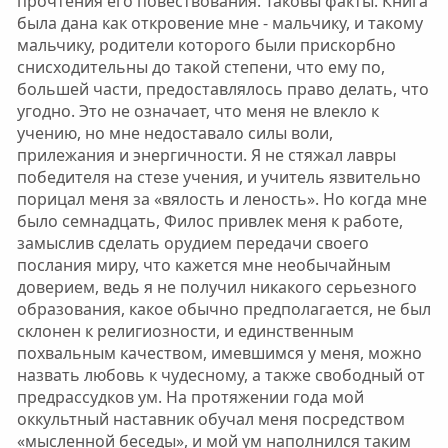
прочтения его повествования. Таковы факты. Книга
была дана как откровение мне - мальчику, и такому
мальчику, родители которого были прискорбно
снисходительны до такой степени, что ему по,
большей части, предоставлялось право делать, что
угодно. Это не означает, что меня не влекло к
учению, но мне недоставало силы воли,
прилежания и энергичности. Я не стяжал лавры
победителя на стезе учения, и учитель язвительно
порицал меня за «вялость и леность». Но когда мне
было семнадцать, Филос привлек меня к работе,
замыслив сделать орудием передачи своего
послания миру, что кажется мне необычайным
доверием, ведь я не получил никакого серьезного
образования, какое обычно предполагается, не был
склонен к религиозности, и единственным
похвальным качеством, имевшимся у меня, можно
назвать любовь к чудесному, а также свободный от
предрассудков ум. На протяжении года мой
оккультный наставник обучал меня посредством
«мысленной беседы», и мой ум наполнился таким