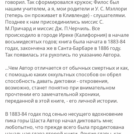
говорил. Так сформировался кружок; Филос был
нашим учителем, а я, мои родители и У. С. Мэллори
(теперь он проживает в Кливленде) - слушателями.
Позднее к нам присоединились миссис С.
М.Причард и миссис Дж. П.Черчиль. Все
происходило в городе Иреке (Калифорния) в начале
восьмидесятых годов; книга была начата в 1883-84
годах, закончена же в Санта-Барбаре в 1886 году.
Так появилась эта рукопись по указанию Автора.
...Чем Автор отличается от обычных смертных и как,
с помощью каких оккультных способов он обрел
способность давать диктовки - откровения,
возможно, станет понятно при внимательном
прочтении его замечательной хроники,
переданной в этой книге, - его личной истории.
В 1883-84 годах под сенью несущего вдохновение
пика горы Шаста Автор начал диктовать мне;
любопытно, что прежде всего была продиктована
начальная глава второй книги. Другие главы, как