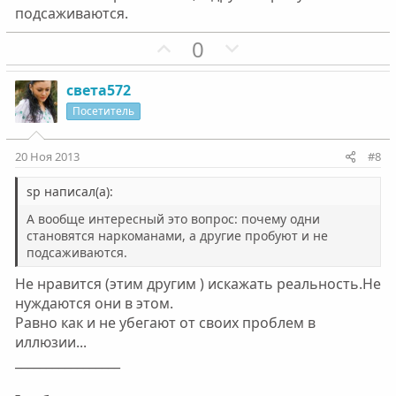
подсаживаются.
П
Н
0
о
е
з
г
света572
и
а
Посетитель
т
т
и
и
20 Ноя 2013
#8
в
в
н
н
sp написал(а):
ы
ы
А вообще интересный это вопрос: почему одни
й
й
становятся наркоманами, а другие пробуют и не
подсаживаются.
г
г
о
о
Не нравится (этим другим ) искажать реальность.Не
л
л
нуждаются они в этом.
о
о
Равно как и не убегают от своих проблем в
с
с
иллюзии...
_________________