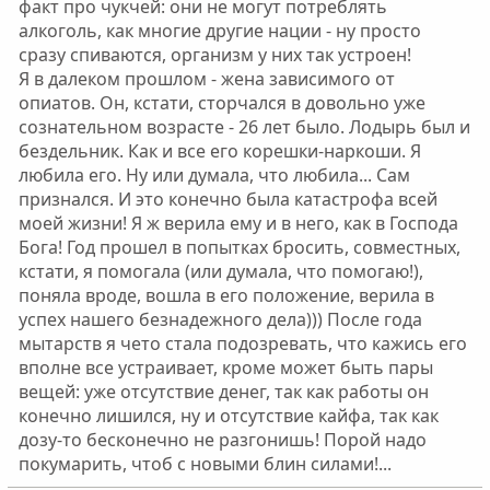
л
л
факт про чукчей: они не могут потреблять
о
о
алкоголь, как многие другие нации - ну просто
с
с
сразу спиваются, организм у них так устроен!
Я в далеком прошлом - жена зависимого от
опиатов. Он, кстати, сторчался в довольно уже
сознательном возрасте - 26 лет было. Лодырь был и
бездельник. Как и все его корешки-наркоши. Я
любила его. Ну или думала, что любила... Сам
признался. И это конечно была катастрофа всей
моей жизни! Я ж верила ему и в него, как в Господа
Бога! Год прошел в попытках бросить, совместных,
кстати, я помогала (или думала, что помогаю!),
поняла вроде, вошла в его положение, верила в
успех нашего безнадежного дела))) После года
мытарств я чето стала подозревать, что кажись его
вполне все устраивает, кроме может быть пары
вещей: уже отсутствие денег, так как работы он
конечно лишился, ну и отсутствие кайфа, так как
дозу-то бесконечно не разгонишь! Порой надо
покумарить, чтоб с новыми блин силами!...