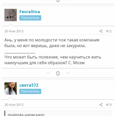
о
е
з
г
Fevrallina
и
а
Посетитель
т
т
и
и
20 Ноя 2013
#12
в
в
Ань, у меня по молодости тож такая компания
н
н
была, но вот веришь, даже не закурила.
ы
ы
_________________
й
й
Что может быть полезнее, чем научиться жить
г
г
наилучшим для себя образом? С. Моэм
о
о
П
Н
0
л
л
о
е
о
о
з
г
с
с
света572
и
а
Посетитель
т
т
и
и
20 Ноя 2013
#13
в
в
mialenka написал(а):