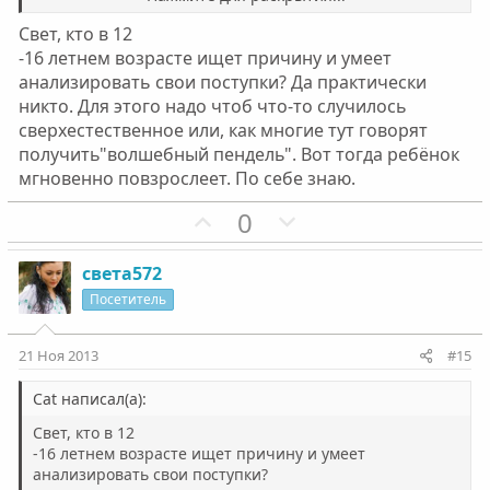
с
с
ответственность за свои поступки-это и есть
наркоманский и алкогольный способ мышления.
Свет, кто в 12
Нажмите для раскрытия...
-16 летнем возрасте ищет причину и умеет
Совершенно верно,Алёна.Всё правильно ты сказала.
анализировать свои поступки? Да практически
И вот именно с этого мышления нужно начинать...С
изменения самого сокровенного--своей Личности.
никто. Для этого надо чтоб что-то случилось
И это не просто борьба с cамим собой... Не меняя в
сверхестественное или, как многие тут говорят
себе ничего, априори эта борьба бессмысленна...
получить"волшебный пендель". Вот тогда ребёнок
Анализировать..что и где не так.Почему плохо ? Что не
мгновенно повзрослеет. По себе знаю.
умею?От кого и от чего убегаю в несуществующий
мир?
П
Н
0
Вообщем искать проблему не снаружи.А внутри
о
е
себя(любимого))))) :smile:
з
г
света572
и
а
Посетитель
т
т
и
и
21 Ноя 2013
#15
в
в
н
н
Cat написал(а):
ы
ы
Свет, кто в 12
й
й
-16 летнем возрасте ищет причину и умеет
анализировать свои поступки?
г
г