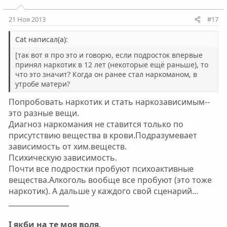
т
т
и
и
21 Ноя 2013
#17
в
в
н
н
Cat написал(а):
ы
ы
[так вот я про это и говорю, если подросток впервые
й
й
принял наркотик в 12 лет (некоторые ещё раньше), то
что это значит? Когда он ранее стал наркоманом, в
г
г
утробе матери?
о
о
л
л
Попробовать наркотик и стать наркозависимым--
о
о
это разные вещи.
Диагноз наркомания не ставится только по
с
с
присутствию вещества в крови.Подразумевает
зависимость от хим.веществ.
Психическую зависимость.
Почти все подростки пробуют психоактивные
вещества.Алкоголь вообще все пробуют (это тоже
наркотик). А дальше у каждого свой сценарий...
_________________
І якби на те моя воля,