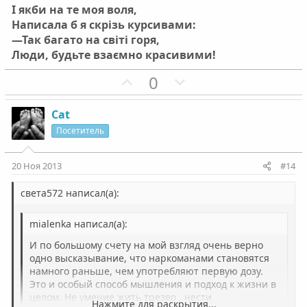
І якби на те моя воля,
Написала б я скрізь курсивами:
—Так багато на світі горя,
Люди, будьте взаємно красивими!
П
Н
0
о
е
з
г
Cat
и
а
Посетитель
т
т
и
и
20 Ноя 2013
#14
в
в
н
н
света572 написал(а):
ы
ы
mialenka написал(а):
й
й
г
г
И по большому счету на мой взгляд очень верно
о
о
одно высказывание, что наркоманами становятся
намного раньше, чем употребляют первую дозу.
л
л
Это и особый способ мышления и подход к жизни в
о
о
целом. Не умение жить трезво , нести
Нажмите для раскрытия...