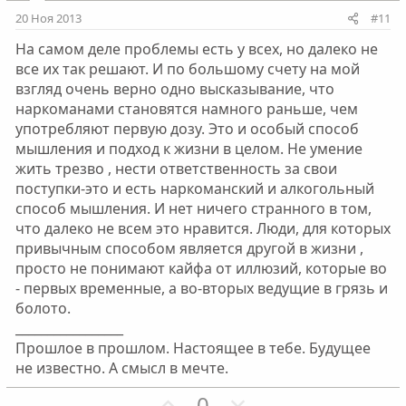
и
и
20 Ноя 2013
#11
в
в
На самом деле проблемы есть у всех, но далеко не
н
н
все их так решают. И по большому счету на мой
ы
ы
взгляд очень верно одно высказывание, что
й
й
наркоманами становятся намного раньше, чем
г
г
употребляют первую дозу. Это и особый способ
о
о
мышления и подход к жизни в целом. Не умение
л
л
жить трезво , нести ответственность за свои
о
о
поступки-это и есть наркоманский и алкогольный
с
с
способ мышления. И нет ничего странного в том,
что далеко не всем это нравится. Люди, для которых
привычным способом является другой в жизни ,
просто не понимают кайфа от иллюзий, которые во
- первых временные, а во-вторых ведущие в грязь и
болото.
_________________
Прошлое в прошлом. Настоящее в тебе. Будущее
не известно. А смысл в мечте.
П
Н
0