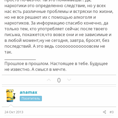
наркотики-это определенно следствие, но у всех
нас есть различные проблемы и встряски по жизни,
но не все решают их с помощью алкоголя и
наркотиков. За информацию спасибо конечно, да
только тем, кто употребляет сейчас после твоего
письма, покажется,что вовсе они и не зависимые и
в любой момент,ну не сегодня, завтра, бросят, без
последствий. А это ведь соооооооооооовсем не
так.
_________________
Прошлое в прошлом. Настоящее в тебе. Будущее
не известно. А смысл в мечте.
П
Н
0
о
е
з
г
anamax
и
а
Посетитель
т
т
и
и
24 Окт 2013
#3
в
в