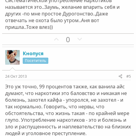
Систематической употребление наркотиков
й
й
называется это..Заумь, желание впарить себя и
г
г
других -по мне простое Дурогонство..Даже
о
о
отвечать не охота было утром..Аня вот
л
л
пришла..Тоже влез))
о
о
П
Н
0
с
с
о
е
з
г
Кнопуся
и
а
Посетитель
т
т
и
и
24 Окт 2013
#5
в
в
Это уж точно, 99 процентов также, как ванила айс
н
н
думают, что наркотики это баловство и никакая не
ы
ы
болезнь, захотел кайфа - упоролся, не захотел - и
й
й
так нормально. Говорить, что нервы, что
г
г
обстоятельства, что жизнь такая - по крайней мере
о
о
глупо. Употребление наркотиков - это и болезнь и
л
л
зло и распущенность и наплевательство на близких
о
о
людей и уголовное преступление.