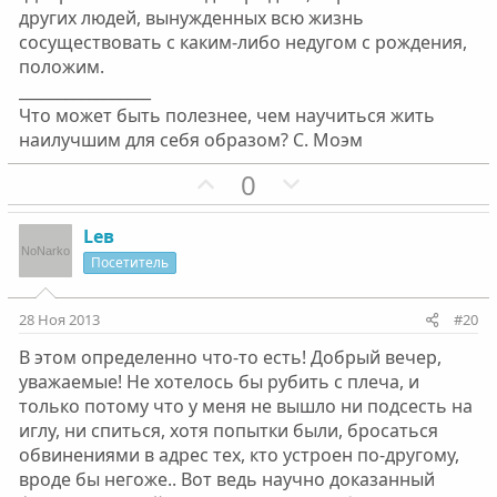
г
г
других людей, вынужденных всю жизнь
о
о
сосуществовать с каким-либо недугом с рождения,
л
л
положим.
о
о
_________________
с
с
Что может быть полезнее, чем научиться жить
наилучшим для себя образом? С. Моэм
П
Н
0
о
е
з
г
Lев
и
а
Посетитель
т
т
и
и
28 Ноя 2013
#20
в
в
В этом определенно что-то есть! Добрый вечер,
н
н
уважаемые! Не хотелось бы рубить с плеча, и
ы
ы
только потому что у меня не вышло ни подсесть на
й
й
иглу, ни спиться, хотя попытки были, бросаться
г
г
обвинениями в адрес тех, кто устроен по-другому,
о
о
вроде бы негоже.. Вот ведь научно доказанный