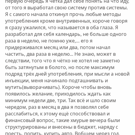
первую очередь я четка дал себе понять на что иду,
от того я выработал свою систему против системы.
Я с самого начала откинул прочь любые методы
употребления кроме внутривенных, короче говоря
я сразу ужалился, что называется в оба глаза. Я
разработал для себя календарь, не больше одного
раза в неделю, не помню уже,... его я
придерживался месяц или два, потом начал
частить, два раза в неделю... Не знаю, может в
следствии, того что я чётко не хотел не заметно
быть затянутым в болото, но после максимум
подряд трёх дней употребления, при мысли а новой
инъекции, меня начинало подташнивать и
мутить(выворачивать). Короче чтобы вновь
появилось желание, приходилось ждать как
минимум недели две, три. Так всё и шло своим
чередом, раз в месяц в два я позволял себе
расслабиться, к этому ещё способствовал и
финансовый вопрос, такие хмурые вечера были
структурированы и внесены в бюджет, наряду с
поесть, попить, купить авто. Вобщем через год,