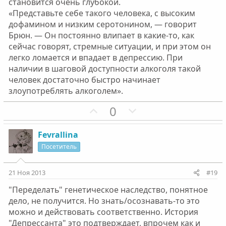
становится очень глубокой.
«Представьте себе такого человека, с высоким
дофамином и низким серотонином, — говорит
Брюн. — Он постоянно влипает в какие-то, как
сейчас говорят, стремные ситуации, и при этом он
легко ломается и впадает в депрессию. При
наличии в шаговой доступности алкоголя такой
человек достаточно быстро начинает
злоупотреблять алкоголем».
П
Н
0
о
е
з
г
Fevrallina
и
а
Посетитель
т
т
и
и
21 Ноя 2013
#19
в
в
"Переделать" генетическое наследство, понятное
н
н
дело, не получится. Но знать/осознавать-то это
ы
ы
можно и действовать соответственно. История
й
й
"Депрессанта" это подтверждает, впрочем как и