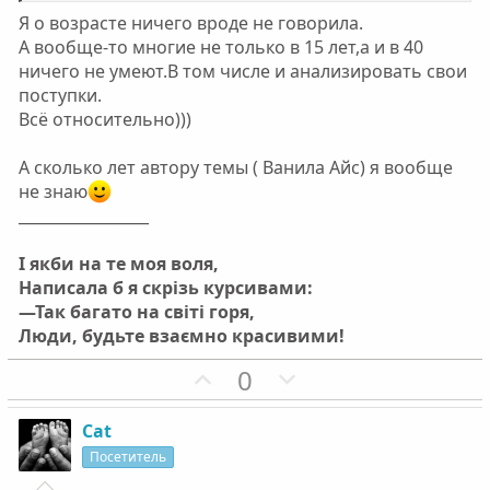
о
о
Я о возрасте ничего вроде не говорила.
л
л
А вообще-то многие не только в 15 лет,а и в 40
о
о
ничего не умеют.В том числе и анализировать свои
с
с
поступки.
Всё относительно)))
А сколько лет автору темы ( Ванила Айс) я вообще
не знаю
_________________
І якби на те моя воля,
Написала б я скрізь курсивами:
—Так багато на світі горя,
Люди, будьте взаємно красивими!
П
Н
0
о
е
з
г
Cat
и
а
Посетитель
т
т