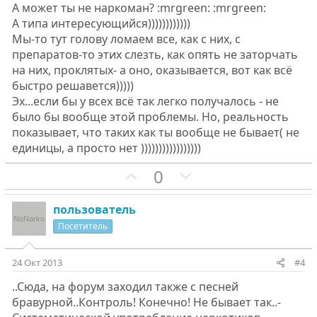
А может ты не наркоман? :mrgreen: :mrgreen:
н
н
А типа интересующийся))))))))))))
ы
ы
Мы-то тут голову ломаем все, как с них, с
й
й
препаратов-то этих слезть, как опять не заторчать
г
г
на них, проклятых- а оно, оказывается, вот как всё
о
о
быстро решавется)))))
л
л
Эх...если бы у всех всё так легко получалось - не
о
о
было бы вообще этой проблемы. Но, реальность
с
с
показывает, что таких как ты вообще не бывает( не
единицы, а просто нет )))))))))))))))))
П
Н
0
о
е
з
г
пользователь
и
а
Посетитель
т
т
и
и
24 Окт 2013
#4
в
в
..Сюда, на форум заходил также с песней
н
н
бравурной..Контроль! Конечно! Не бывает так..-
ы
ы