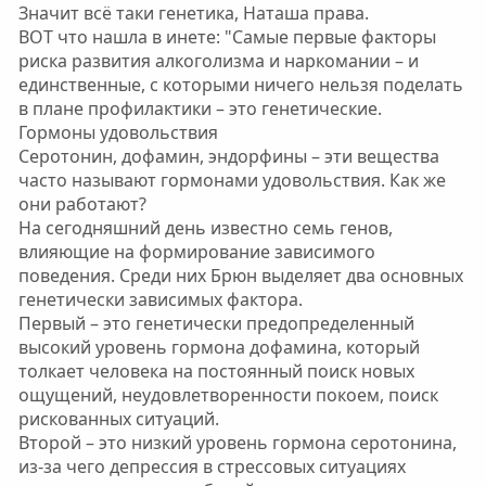
Значит всё таки генетика, Наташа права.
Диагноз наркомания не ставится только по
Нажмите для раскрытия...
ВОТ что нашла в инете: "Самые первые факторы
присутствию вещества в крови.Подразумевает
риска развития алкоголизма и наркомании – и
зависимость от хим.веществ.
Психическую зависимость.
единственные, с которыми ничего нельзя поделать
Почти все подростки пробуют психоактивные
в плане профилактики – это генетические.
вещества.Алкоголь вообще все пробуют (это тоже
Гормоны удовольствия
наркотик). А дальше у каждого свой сценарий...
Серотонин, дофамин, эндорфины – эти вещества
часто называют гормонами удовольствия. Как же
они работают?
На сегодняшний день известно семь генов,
влияющие на формирование зависимого
поведения. Среди них Брюн выделяет два основных
генетически зависимых фактора.
Первый – это генетически предопределенный
высокий уровень гормона дофамина, который
толкает человека на постоянный поиск новых
ощущений, неудовлетворенности покоем, поиск
рискованных ситуаций.
Второй – это низкий уровень гормона серотонина,
из-за чего депрессия в стрессовых ситуациях