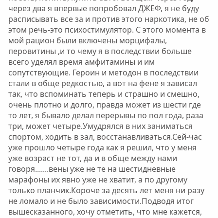
через два я впервые попробовал ДЖЕФ, я не буду
расписывать все за и против этого наркотика, не об
этом речь-это психостимулятор. С этого момента в
мой рацион были включены морцифалы,
перовитины ,и то чему я в последствии больше
всего уделял время амфитамины и им
сопутствующие. Героин и методон в последствии
стали в обще редкостью, а вот на фене я зависал
так, что вспоминать теперь и страшно и смешно,
очень плотно и долго, правда может из шести где
то лет, я бывало делал перерывы по пол года, раза
три, может четыре.Умудрялся в них заниматься
спортом, ходить в зал, восстанавливаться.Сей-час
уже прошло четыре года как я решил, что у меня
уже возраст не тот, да и в обще между нами
говоря.......вены уже не те на шестидневные
марафоны их явно уже не хватит, а по другому
только планчик.Короче за десять лет меня ни разу
не ломало и не было зависимости.Подводя итог
вышесказанного, хочу отметить, что мне кажется,