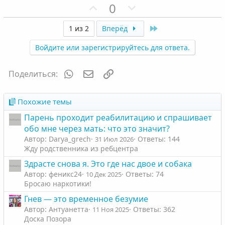
П
Н
0
о
е
з
г
Last
1 из 2
Вперёд
и
а
Войдите или зарегистрируйтесь для ответа.
т
т
и
и
WhatsApp
Электронная почта
Ссылка
Поделиться:
в
в
н
н
ы
ы
Похожие темы
й
й
Парень проходит реабилитацию и спрашивает
г
г
обо мне через мать: что это значит?
о
о
Автор: Darya_grech
Ответы: 144
31 Июл 2026
л
л
Жду родственника из ребцентра
о
о
Здрасте снова я. Это где нас двое и собака
с
с
Автор: феникс24
Ответы: 74
10 Дек 2025
Бросаю наркотики!
Гнев — это временное безумие
Автор: Антуанетта
Ответы: 362
11 Ноя 2025
Доска Позора