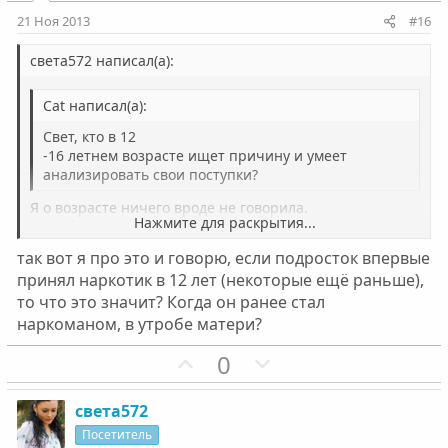
и
и
21 Ноя 2013
#16
в
в
н
н
света572 написал(а):
ы
ы
Cat написал(а):
й
й
г
г
Свет, кто в 12
о
о
-16 летнем возрасте ищет причину и умеет
анализировать свои поступки?
л
л
о
о
Я о возрасте ничего вроде не говорила.
Нажмите для раскрытия...
А вообще-то многие не только в 15 лет,а и в 40 ничего
с
с
не умеют.В том числе и анализировать свои поступки.
так вот я про это и говорю, если подросток впервые
Всё относительно)))
Нажмите для раскрытия...
принял наркотик в 12 лет (некоторые ещё раньше),
то что это значит? Когда он ранее стал
А сколько лет автору темы ( Ванила Айс) я вообще не
наркоманом, в утробе матери?
знаю
П
Н
0
о
е
з
г
света572
и
а
Посетитель