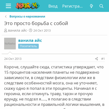
Вход
Регистрация
Вопросы о наркомании
Это просто борьба с собой
А
Д
ванила айс
24 Окт 2013
в
а
т
т
ванила айс
о
а
Посетитель
р
н
т
а
е
ч
24 Окт 2013
#1
м
а
Короче, слушайте сюда, статистика утверждает, что
ы
л
а
15 процентов населения планеты не подвержено
зависимости, в следствии физиологии или же в
следствие особенностей мозга, она не уточняет,
скажу одно я попал в эти проценты. Начинал я с
героина, если откинуть траву, тарэн и прочую
ерунду, не подсел я....., я полагаю в следствии
рациональности и правильной логики мышления, в