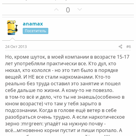
с
с
П
Н
0
о
е
з
г
anamax
и
а
Посетитель
т
т
и
и
24 Окт 2013
#6
в
в
Но, кроме шуток, в моей компании в возрасте 15-17
н
н
лет употребляли практически все. Кто дул, кто
ы
ы
нюхал, кто кололся - но это тип было в порядке
й
й
вещей. И НЕ все стали наркоманами. Кто-то
г
г
реально без труда оставил это занятие и пошел
о
о
себе дальше по жизни. А кому-то не повезло.
л
л
в том-то всё и дело, что ты не знаешь(особенно в
о
о
юном возрасте) что там у тебя зарыто в
с
с
подсознании. Когда в голове ещё ветер в себе
разобраться очень трудно. А если наркотическое
зерно :mrgreen: упадёт на нужную почву -
всё...мгновенно корни пустит и пиши пропало. А