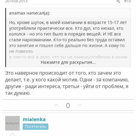
20 Ноя 2013
#10
в
в
н
н
anamax написал(а):
ы
ы
Но, кроме шуток, в моей компании в возрасте 15-17 лет
й
й
употребляли практически все. Кто дул, кто нюхал, кто
кололся - но это тип было в порядке вещей. И НЕ все
г
г
стали наркоманами. Кто-то реально без труда оставил
о
о
это занятие и пошел себе дальше по жизни. А кому-то
л
л
не повезло.
о
о
в том-то всё и дело, что ты не знаешь(особенно в юном
Нажмите для раскрытия...
возрасте) что там у тебя зарыто в подсознании. Когда в
с
с
голове ещё ветер в себе разобраться очень трудно. А
Это наверное происходит от того, кто зачем это
если наркотическое зерно :mrgreen: упадёт на нужную
делает, т.е. у кого какой мотив. Одни - за компанию,
почву - всё...мгновенно корни пустит и пиши пропало.
другие - ради интереса, третьи - уйти от проблем, я
А есть в тебе эта почва или нет - хуйёзнает((((
так думаю.
П
Н
0
о
е
з
г
mialenka
и
а
Посетитель
т
т