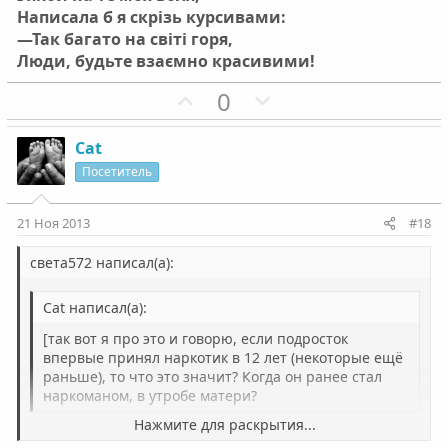
Написала б я скрізь курсивами:
—Так багато на світі горя,
Люди, будьте взаємно красивими!
П
Н
0
о
е
з
г
Cat
и
а
Посетитель
т
т
и
и
21 Ноя 2013
#18
в
в
н
н
света572 написал(а):
ы
ы
Cat написал(а):
й
й
г
г
[так вот я про это и говорю, если подросток
о
о
впервые принял наркотик в 12 лет (некоторые ещё
раньше), то что это значит? Когда он ранее стал
л
л
наркоманом, в утробе матери?
о
о
Нажмите для раскрытия...
Попробовать наркотик и стать наркозависимым--это
с
с
разные вещи.