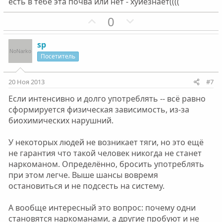
есть в тебе эта почва или нет - хуйёзнает((((
П
Н
0
о
е
з
г
sp
и
а
Посетитель
т
т
и
и
20 Ноя 2013
#7
в
в
Если интенсивно и долго употреблять -- всё равно
н
н
сформируется физическая зависимость, из-за
ы
ы
биохимических нарушний.
й
й
г
г
У некоторых людей не возникает тяги, но это ещё
о
о
не гарантия что такой человек никогда не станет
л
л
наркоманом. Определённо, бросить употреблять
о
о
при этом легче. Выше шансы вовремя
с
с
остановиться и не подсесть на систему.
А вообще интересный это вопрос: почему одни
становятся наркоманами, а другие пробуют и не