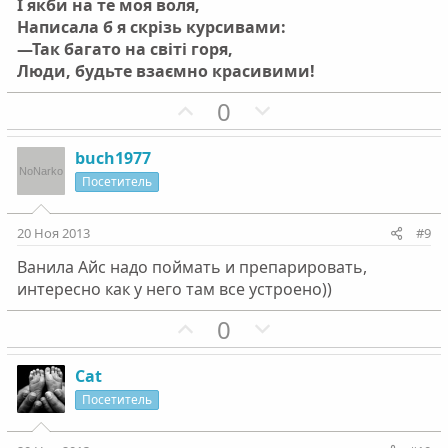
І якби на те моя воля,
Написала б я скрізь курсивами:
—Так багато на світі горя,
Люди, будьте взаємно красивими!
П
Н
0
о
е
з
г
buch1977
и
а
Посетитель
т
т
и
и
20 Ноя 2013
#9
в
в
Ванила Айс надо поймать и препарировать,
н
н
интересно как у него там все устроено))
ы
ы
й
й
П
Н
0
г
г
о
е
о
о
з
г
Cat
л
л
и
а
Посетитель
о
о
т
т
с
с
и
и