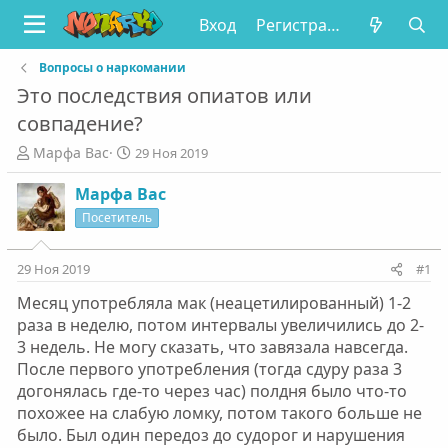
Вход
Регистрация
Вопросы о наркомании
Это последствия опиатов или
совпадение?
А
Д
Марфа Вас
29 Ноя 2019
в
а
т
т
Марфа Вас
о
а
Посетитель
р
н
т
а
е
ч
29 Ноя 2019
#1
м
а
Месяц употребляла мак (неацетилированный) 1-2
ы
л
а
раза в неделю, потом интервалы увеличились до 2-
3 недель. Не могу сказать, что завязала навсегда.
После первого употребления (тогда сдуру раза 3
догонялась где-то через час) полдня было что-то
похожее на слабую ломку, потом такого больше не
было. Был один передоз до судорог и нарушения