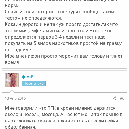
норм.
Спайс и соли,которые тоже курят,вообще таким
тестом не определяются.
Кокаин дорого и не так уж просто достать,так что
это химия,амфетамин или теже соли.Второе не
определяется,первое 3-4 недели и тест надо
покупать на 5 видов наркотиков,простой на травку
не подойдёт.
Моё мнение:он просто морочит вам голову и тянет
время
феяР
Посетитель
13 Апр 2016
#6
Мне говорили что ТГК в крови именно держится
около 3 недель, месяца. А насчет мочи так помню в
наркологичке сказали покажет только если сейчас
обдолбанная.