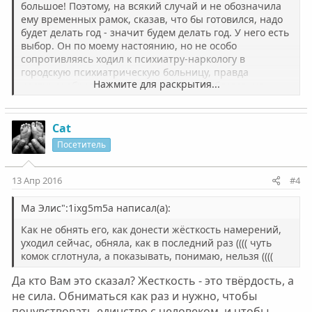
большое! Поэтому, на всякий случай и не обозначила
ему временных рамок, сказав, что бы готовился, надо
будет делать год - значит будем делать год. У него есть
выбор. Он по моему настоянию, но не особо
сопротивляясь ходил к психиатру-наркологу в
городскую психиатрическую больницу, правда
Нажмите для раскрытия...
частным образом. И чувствую, что колеблется, но
гонорится. Очень радует, что хотя бы "из-за моей
блажи", но к каким-то уступкам он готов, буду по ходу
выцыганивать больше. Нашла пока для себя по
Cat
сарафанному радио грамотного психотерапевта по
Посетитель
зависимостям, буду просить у него советов. Пока
решимость не спала, надо её подпитывать, а то
созависимая я на полную катушку - трое детей и со
13 Апр 2016
#4
всеми на пуповине сижу, а они на моей ((((( И этим
тоже надо заниматься. Как хорошо, что есть люди
Ма Элис":1ixg5m5a написал(а):
создающие подобные форумы, хотя прекрасно
Как не обнять его, как донести жёсткость намерений,
понимаю, что не от хорошей жизни конечно, но
уходил сейчас, обняла, как в последний раз (((( чуть
сколько полезной информации! Огромная
комок сглотнула, а показывать, понимаю, нельзя ((((
благодарность!!!
Перечитываю и тошно от своего оптимизма и страшно
Да кто Вам это сказал? Жесткость - это твёрдость, а
до спазмов в животе ((( Как не обнять его, как донести
не сила. Обниматься как раз и нужно, чтобы
жёсткость намерений, уходил сейчас, обняла, как в
почувствовать единство с человеком, и чтобы
последний раз (((( чуть комок сглотнула, а показывать,