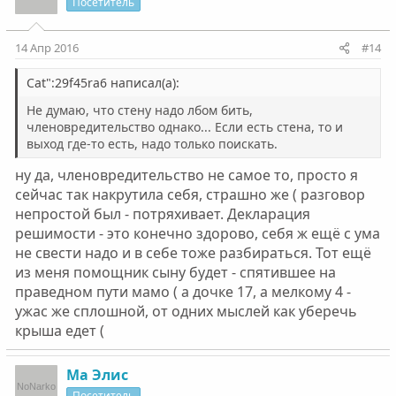
Посетитель
14 Апр 2016
#14
Cat":29f45ra6 написал(а):
Не думаю, что стену надо лбом бить,
членовредительство однако... Если есть стена, то и
выход где-то есть, надо только поискать.
ну да, членовредительство не самое то, просто я
сейчас так накрутила себя, страшно же ( разговор
непростой был - потряхивает. Декларация
решимости - это конечно здорово, себя ж ещё с ума
не свести надо и в себе тоже разбираться. Тот ещё
из меня помощник сыну будет - спятившее на
праведном пути мамо ( а дочке 17, а мелкому 4 -
ужас же сплошной, от одних мыслей как уберечь
крыша едет (
Ма Элис
Посетитель