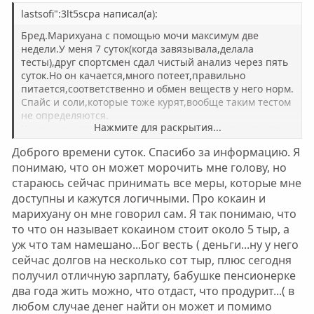
lastsofi":3lt5scpa написал(а):
Бред.Марихуана с помощью мочи максимум две
недели.У меня 7 суток(когда завязывала,делала
тесты),друг спортсмен сдал чистый анализ через пять
суток.Но он качается,много потеет,правильно
питается,соответственно и обмен веществ у него норм.
Спайс и соли,которые тоже курят,вообще таким тестом
не определяются.
Нажмите для раскрытия...
Кокаин дорого и не так уж просто достать,так что это
химия,амфетамин или теже соли.Второе не
Доброго времени суток. Спасибо за информацию. Я
определяется,первое 3-4 недели и тест надо покупать
понимаю, что он может морочить мне голову, но
на 5 видов наркотиков,простой на травку не подойдёт.
стараюсь сейчас принимать все меры, которые мне
Моё мнение:он просто морочит вам голову и тянет
время
доступны и кажутся логичными. Про кокаин и
марихуану он мне говорил сам. Я так понимаю, что
то что он называет кокаином стоит около 5 тыр, а
уж что там намешано...Бог весть ( деньги...ну у него
сейчас долгов на несколько сот тыр, плюс сегодня
получил отличную зарплату, бабушке пенсионерке
два года жить можно, что отдаст, что продурит...( в
любом случае денег найти он может и помимо