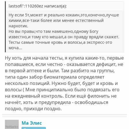
lastsofi":110260ez написал(а):
Ну если 5т,может и реально кокаин,это,конечно,лучше
химии,все-таки более или менее естественный
наркотик.
Но вы правы,что там намешено,одному Богу
известно,и тому кто мешал,а он правду врядли скажет.
Тесты самые точные кровь и волосы,а экспресс-это
моча...
Ну хоть для начала тесты, я купила какие-то, первые
попавшиеся, если честно - оказывается дефицит, не
в первой аптеке и были. Там разбито на группы,
типа один забор биоматериала определяет
несколько позиций. Нужно будет, будет и кровь и
волосы ( Мне принципиально было подвязать его
на ежедневный контроль. Если ещё филонить не
начнёт, хоть и предупредила - освободишься
поздно, приходи поздно.
Ма Элис