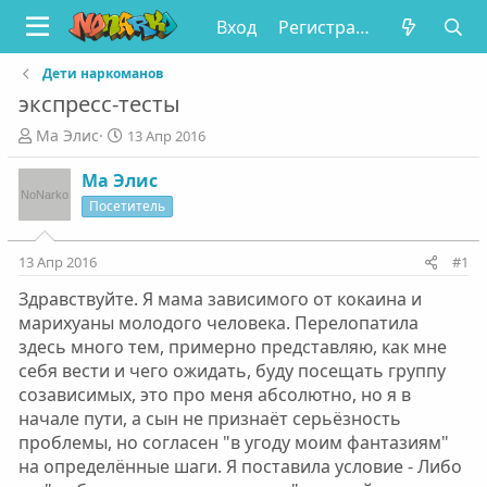
Вход
Регистрация
Дети наркоманов
экспресс-тесты
А
Д
Ма Элис
13 Апр 2016
в
а
т
т
Ма Элис
о
а
Посетитель
р
н
т
а
е
ч
13 Апр 2016
#1
м
а
Здравствуйте. Я мама зависимого от кокаина и
ы
л
а
марихуаны молодого человека. Перелопатила
здесь много тем, примерно представляю, как мне
себя вести и чего ожидать, буду посещать группу
созависимых, это про меня абсолютно, но я в
начале пути, а сын не признаёт серьёзность
проблемы, но согласен "в угоду моим фантазиям"
на определённые шаги. Я поставила условие - Либо