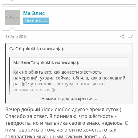
Ма Элис
Посетитель
13 Апр 2016
#7
Cat":6qnkokhk написал(а):
Ма Элис":6qnkokhk написал(а):
Как не обнять его, как донести жёсткость
намерений, уходил сейчас, обняла, как в последний
раз (((( чуть комок сглотнула, а показывать,
понимаю, нельзя ((((
Нажмите для раскрытия...
Да кто Вам это сказал? Жесткость - это твёрдость, а не
сила. Обниматься как раз и нужно, чтобы
Вечер добрый ) Или любое другое время суток )
почувствовать единство с человеком, и чтобы человек
Нажмите для раскрытия...
Спасибо за ответ. Я понимаю, что жёсткость -
понял, что Вы едины в решении проблемы с ним и
твёрдость, но и мальчика своего знаю, надеюсь. С
только от него зависит выбор: он с вами (близкими)
или с другими.
ним говорить о том, чего он не хочет, это как
До него ничего доносить и не надо, достаточно сказать
головастика мыльными руками ловить. А