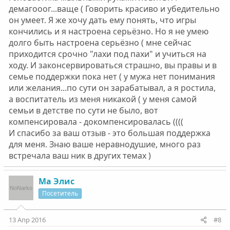
и исполнить, вот тогда он и узнает о твёрдости Вашего
демагооог...ваще ( Говорить красиво и убедительно
решения. Эмоции и не сдерживайте, делайте что
он умеет. Я же хочу дать ему понять, что игры
требует душа. Иначе законсервируетесь и чувствовать
кончились и я настроена серьёзно. Но я не умею
себя перестанете.
долго быть настроена серьёзно ( мне сейчас
приходится срочно "лахи под пахи" и учиться на
ходу. И законсервироваться страшно, вы правы и в
семье поддержки пока нет ( у мужа нет понимания
или желания...по сути он зарабатывал, а я ростила,
а воспитатель из меня никакой ( у меня самой
семьи в детстве по сути не было, вот
компенсировала - докомпенсировалась ((((
И спасибо за ваш отзыв - это большая поддержка
для меня. Знаю ваше неравнодушие, много раз
встречала ваш ник в других темах )
Ма Элис
Посетитель
13 Апр 2016
#8