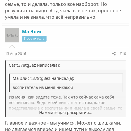
семье, то и делала, только всё наоборот. Но
результат на лицо. Я сделала всё не так, просто не
умела и не знала, что всё неправильно.
Ма Элис
Посетитель
13 Апр 2016
#10
Cat":378tg3ez написал(а):
Ма Элис":378tg3ez написал(а):
воспитатель из меня никакой
Из меня, как видите тоже. Так что сейчас сама себя
воспитываю. Ведь моей вины нет в этом, какое
представление о воспитании я имела в своей семье, то
Нажмите для раскрытия...
и делала, только всё наоборот. Но результат на лицо. Я
сделала всё не так, просто не умела и не знала, что всё
Главное и важное - мы учимся. Может с шишками,
неправильно.
Нажмите для раскрытия...
но двигаемся вперёд и ищем пути к выходу для