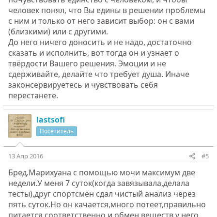
понимаю, нельзя ((((
человек понял, что Вы едины в решении проблемы
с ним и только от него зависит выбор: он с вами
(близкими) или с другими.
До него ничего доносить и не надо, достаточно
сказать и исполнить, вот тогда он и узнает о
твёрдости Вашего решения. Эмоции и не
сдерживайте, делайте что требует душа. Иначе
законсервируетесь и чувствовать себя
перестанете.
lastsofi
Посетитель
13 Апр 2016
#5
Бред.Марихуана с помощью мочи максимум две
недели.У меня 7 суток(когда завязывала,делала
тесты),друг спортсмен сдал чистый анализ через
пять суток.Но он качается,много потеет,правильно
питается,соответственно и обмен веществ у него