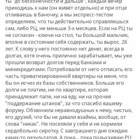
ты "до бесконечности и дальше", каждый вечер
приходишь к нам (он живёт отдельно) и при отце
отливаешь в баночку, а мы экспресс-тестом
определяем, что ты действительно справляешься
сам, либо РЦ, не меньше 3-х месяцев. Если на РЦ ты
не согласен - ключи на стол, ты большой мальчик,
вполне в состоянии себя содержать, ты вырос. 26
лет. К слову у него постоянно нет денег, всегда в
долгах, хотя очень прилично зарабатывает, мы уже
прошли возврат долгов перед банками и
миникредитами. Потребовали от него отписать его
часть приватизированной квартиры на меня, что
бы он исчез из базы собственников. Больше его
долги не платим, ни по квартире, которая
принадлежит папе, ни на еду, ни на прочее
"поддержание штанов", за что спасибо вашему
форуму. Обзвонила неравнодушных к нему, чистых,
его друзей, что бы не давали взаймы, вообще, от
слова "никак". Не поселяли у себя и не кормили
сердобольно сиротку. С завтрашнего дня ожидаю
каких-то результатов. А пока... пока подыскиваю РЦ