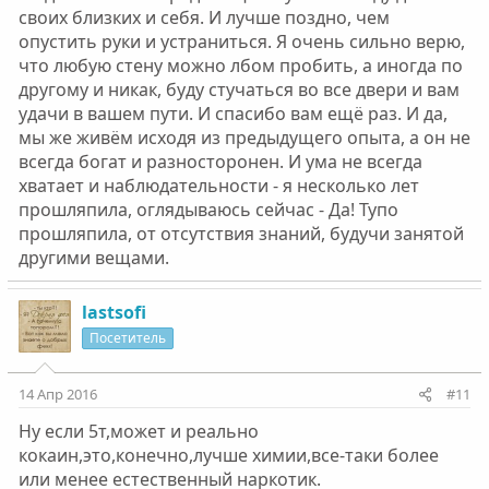
своих близких и себя. И лучше поздно, чем
опустить руки и устраниться. Я очень сильно верю,
что любую стену можно лбом пробить, а иногда по
другому и никак, буду стучаться во все двери и вам
удачи в вашем пути. И спасибо вам ещё раз. И да,
мы же живём исходя из предыдущего опыта, а он не
всегда богат и разносторонен. И ума не всегда
хватает и наблюдательности - я несколько лет
прошляпила, оглядываюсь сейчас - Да! Тупо
прошляпила, от отсутствия знаний, будучи занятой
другими вещами.
lastsofi
Посетитель
14 Апр 2016
#11
Ну если 5т,может и реально
кокаин,это,конечно,лучше химии,все-таки более
или менее естественный наркотик.