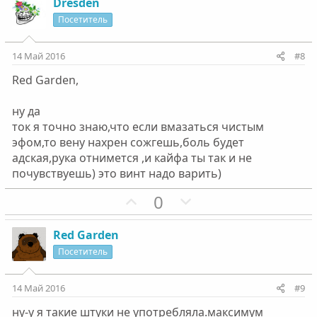
з
г
Dresden
о
о
и
а
Посетитель
л
л
т
т
о
о
и
и
14 Май 2016
#8
с
с
в
в
Red Garden,
н
н
ы
ы
ну да
й
й
ток я точно знаю,что если вмазаться чистым
г
г
эфом,то вену нахрен сожгешь,боль будет
о
о
адская,рука отнимется ,и кайфа ты так и не
л
л
почувствуешь) это винт надо варить)
о
о
П
Н
0
с
с
о
е
з
г
Red Garden
и
а
Посетитель
т
т
и
и
14 Май 2016
#9
в
в
ну-у я такие штуки не употребляла.максимум