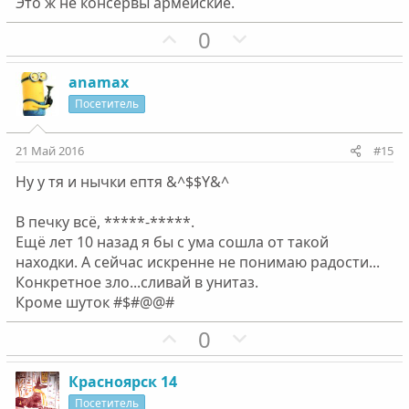
Это ж не консервы армейские.
й
й
г
П
г
Н
0
о
о
о
е
л
з
л
г
anamax
о
и
о
а
Посетитель
с
т
с
т
и
и
21 Май 2016
#15
в
в
Ну у тя и нычки ептя &^$$Y&^
н
н
ы
ы
В печку всё, *****-*****.
й
й
Ещё лет 10 назад я бы с ума сошла от такой
г
г
находки. А сейчас искренне не понимаю радости...
о
о
Конкретное зло...сливай в унитаз.
л
л
Кроме шуток #$#@@#
о
о
П
Н
0
с
с
о
е
з
г
Красноярск 14
и
а
Посетитель