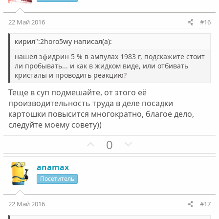
т
т
и
и
22 Май 2016
#16
в
в
н
н
кирил":2horo5wy написал(а):
ы
ы
нашёл эфидрин 5 % в ампулах 1983 г, подскажите стоит
й
й
ли пробывать... и как в жидком виде, или отбивать
кристалы и проводить реакцию?
г
г
о
о
Теще в суп подмешайте, от этого её
л
л
производительность труда в деле посадки
о
о
картошки повысится многократно, благое дело,
с
с
следуйте моему совету))
П
Н
0
о
е
з
г
anamax
и
а
Посетитель
т
т
и
и
22 Май 2016
#17
в
в