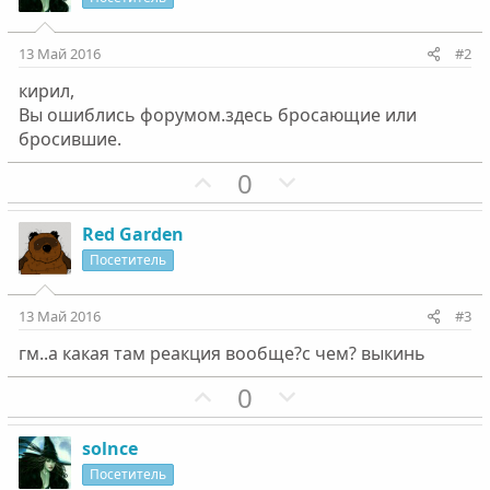
13 Май 2016
#2
кирил,
Вы ошиблись форумом.здесь бросающие или
бросившие.
П
Н
0
о
е
з
г
Red Garden
и
а
Посетитель
т
т
и
и
13 Май 2016
#3
в
в
гм..а какая там реакция вообще?с чем? выкинь
н
н
ы
ы
П
Н
0
й
й
о
е
г
г
з
г
solnce
о
о
и
а
Посетитель