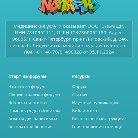
л
л
о
о
с
с
Медицинские услуги оказывает ООО "ЭЛЬМЕД",
ИНН 7810962111, ОГРН 1247800062180. Адрес:
196006, г. Санкт-Петербург, пр-кт Лиговский, д. 246,
литера Я. Лицензия на медицинскую деятельность:
Л041-01148-78/01490328 от 05.11.2024
Старт на форуме
Ресурсы
Что это за форум
Форум
Общие правила форума
Статьи
Вопросы и ответы
Научные публикации
Помощь родственникам
Библиотека
Анкеты для зависимых
Бесплатные инструкции
Бесплатное лечение
Горячая линия помощи