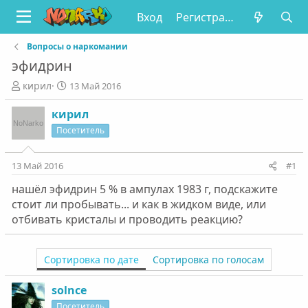
Вход
Регистрация
Вопросы о наркомании
эфидрин
А
Д
кирил
13 Май 2016
в
а
т
т
кирил
о
а
Посетитель
р
н
т
а
е
ч
13 Май 2016
#1
м
а
нашёл эфидрин 5 % в ампулах 1983 г, подскажите
ы
л
а
стоит ли пробывать... и как в жидком виде, или
отбивать кристалы и проводить реакцию?
Сортировка по дате
Сортировка по голосам
solnce
Посетитель