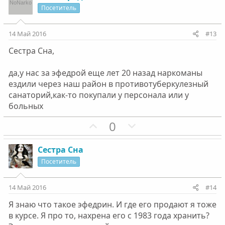
и
а
Посетитель
т
т
и
и
14 Май 2016
#13
в
в
Сестра Сна,
н
н
ы
ы
да,у нас за эфедрой еще лет 20 назад наркоманы
й
й
ездили через наш район в противотуберкулезный
г
г
санаторий,как-то покупали у персонала или у
о
о
больных
л
л
П
Н
0
о
о
о
е
с
с
з
г
Сестра Сна
и
а
Посетитель
т
т
и
и
14 Май 2016
#14
в
в
Я знаю что такое эфедрин. И где его продают я тоже
н
н
в курсе. Я про то, нахрена его с 1983 года хранить?
ы
ы