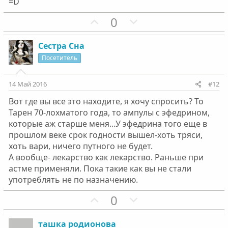
=D
н
н
ы
ы
П
Н
0
й
й
о
е
г
г
з
г
Сестра Сна
о
о
и
а
Посетитель
л
л
т
т
о
о
и
и
14 Май 2016
#12
с
с
в
в
Вот где вы все это находите, я хочу спросить? То
н
н
Тарен 70-лохматого года, то ампулы с эфедрином,
ы
ы
которые аж старше меня...У эфедрина того еще в
й
й
прошлом веке срок годности вышел-хоть тряси,
г
г
хоть вари, ничего путного не будет.
о
о
А вообще- лекарство как лекарство. Раньше при
л
л
астме применяли. Пока такие как вы не стали
о
о
употреблять не по назначению.
с
с
П
Н
0
о
е
з
г
ташка родионова