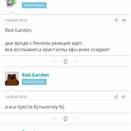
л
л
и
а
Посетитель
о
о
т
т
с
с
и
и
14 Май 2016
#6
в
в
Red Garden,
н
н
ы
ы
дык вроде с бензом реакция идет.
й
й
все всплывает,а кристаллы эфы вниз оседают
г
г
П
Н
0
о
о
о
е
л
л
з
г
о
о
Red Garden
и
а
с
с
Посетитель
т
т
и
и
14 Май 2016
#7
в
в
а-а-а трясти бутылочку %)
н
н
ы
ы
П
Н
0
й
й
о
е
г
г