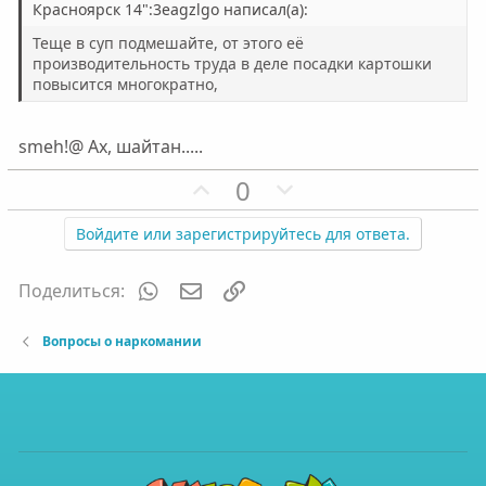
н
н
Красноярск 14":3eagzlgo написал(а):
ы
ы
Теще в суп подмешайте, от этого её
й
й
производительность труда в деле посадки картошки
повысится многократно,
г
г
о
о
л
л
smeh!@ Ах, шайтан.....
о
о
П
Н
0
с
с
о
е
з
г
Войдите или зарегистрируйтесь для ответа.
и
а
т
т
WhatsApp
Электронная почта
Ссылка
Поделиться:
и
и
в
в
Вопросы о наркомании
н
н
ы
ы
й
й
г
г
о
о