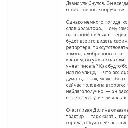
Дэвис улыбнулся. Он всегда
ответственные поручения. 
Однако немного погодя, ко
слов редактора, — ему само
наказаний не было специал
будет все это видеть своим
репортера, присутствовать
закона, одобренного его с
костюм, он уже не находил
умеет писать? Как будто б
идя по улице, — что все об
думать, — так, может быть,
сейчас половина второго; п
неблагополучно, — он расс
его в тревогу, и чем дальш
Счастливая Долина оказал
трактир — так сказать, тор
города, откуда сейчас при