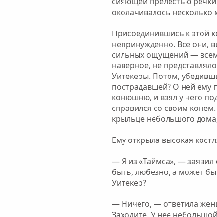
сияющей прелестью речки, 
околачивалось несколько м
Присоединившись к этой ко
непринужденно. Все они, в
сильных ощущений — всем х
наверное, не представляло
Уитекеры. Потом, убедивши
пострадавшей? О ней ему п
конюшню, и взял у него под
справился со своим конем.
крыльце небольшого дома, 
Ему открыла высокая кост
— Я из «Таймса», — заявил
быть, любезно, а может быт
Уитекер?
— Ничего, — ответила женщ
Заходите. У нее небольшой 