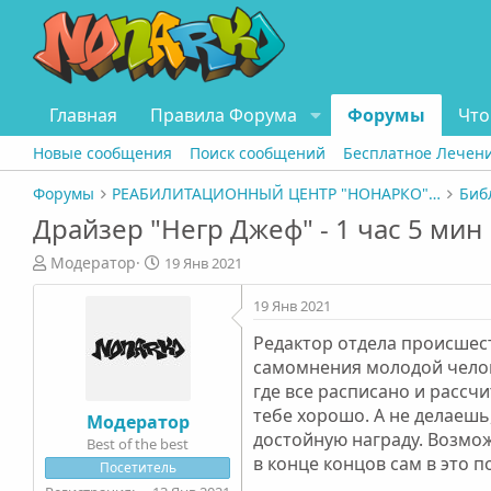
Главная
Правила Форума
Форумы
Что
Новые сообщения
Поиск сообщений
Бесплатное Лечен
Форумы
РЕАБИЛИТАЦИОННЫЙ ЦЕНТР "НОНАРКО" СПБ
Биб
Драйзер "Негр Джеф" - 1 час 5 мин
А
Д
Модератор
19 Янв 2021
в
а
т
т
19 Янв 2021
о
а
Редактор отдела происшес
р
н
т
а
самомнения молодой челов
е
ч
где все расписано и рассчи
м
а
тебе хорошо. А не делаешь
Модератор
ы
л
достойную награду. Возможн
Best of the best
а
в конце концов сам в это п
Посетитель