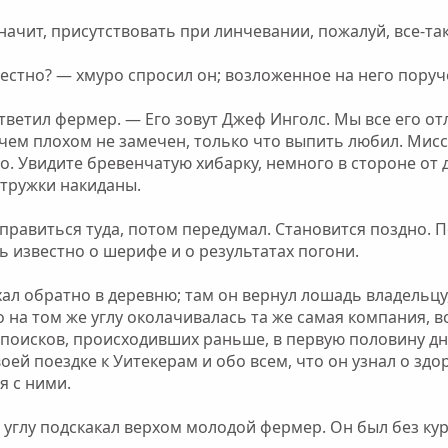
значит, присутствовать при линчевании, пожалуй, все-та
вестно? — хмуро спросил он; возложенное на него поруч
тветил фермер. — Его зовут Джеф Инголс. Мы все его от
в чем плохом не замечен, только что выпить любил. Мисс
. Увидите бревенчатую хибарку, немного в стороне от д
стружки накиданы.
правиться туда, потом передумал. Становится поздно. П
ь известно о шерифе и о результатах погони.
хал обратно в деревню; там он вернул лошадь владельцу,
 на том же углу околачивалась та же самая компания, все
поисков, происходивших раньше, в первую половину дня
воей поездке к Уитекерам и обо всем, что он узнал о зд
я с ними.
а углу подскакал верхом молодой фермер. Он был без кур