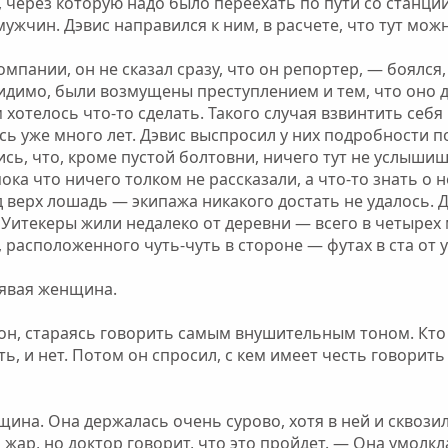
через которую надо было переехать по пути со станции.
ужчин. Дэвис направился к ним, в расчете, что тут можн
мпании, он не сказал сразу, что он репортер, — боялся
идимо, были возмущены преступлением и тем, что оно д
отелось что-то сделать. Такого случая взвинтить себя
сь уже много лет. Дэвис выспросил у них подробности п
сь, что, кроме пустой болтовни, ничего тут не услышиш
ока что ничего толком не рассказали, а что-то знать о 
 верх лошадь — экипажа никакого достать не удалось. Дэ
 Уитекеры жили недалеко от деревни — всего в четырех м
расположенного чуть-чуть в стороне — футах в ста от у
лявая женщина.
 он, стараясь говорить самым внушительным тоном. Кто 
ь, и нет. Потом он спросил, с кем имеет честь говорить
ина. Она держалась очень сурово, хотя в ней и сквози
жар, но доктор говорит, что это пройдет. — Она умолкл