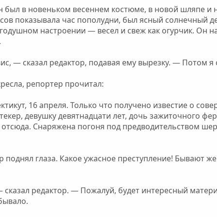
н был в новеньком весеннем костюме, в новой шляпе и н
асов показывала час пополудни, был ясный солнечный де
годушном настроении — весел и свеж как огурчик. Он на
.
вис, — сказал редактор, подавая ему вырезку. — Потом я 
кресла, репортер прочитал:
ктикут, 16 апреля. Только что получено известие о со
текер, девушку девятнадцати лет, дочь зажиточного фе
х отсюда. Снаряжена погоня под предводительством ше
р поднял глаза. Какое ужасное преступление! Бывают ж
!
— сказал редактор. — Пожалуй, будет интересный матери
бывало.