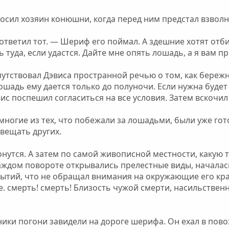
осил хозяин конюшни, когда перед ним предстал взвол
тветил тот. — Шериф его поймал. А здешние хотят отби
ь туда, если удастся. Дайте мне опять лошадь, а я вам 
утствовал Дэвиса пространной речью о том, как бережно
Лошадь ему дается только до полуночи. Если нужна будет 
ис поспешил согласиться на все условия. Затем вскочил 
, многие из тех, что побежали за лошадьми, были уже г
овещать других.
онутся. А затем по самой живописной местности, какую 
аждом повороте открывались прелестные виды, началас
тий, что не обращал внимания на окружающие его красо
 смерть! смерть! Близость чужой смерти, насильственн
ики погони завидели на дороге шерифа. Он ехал в повозк