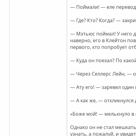
— Поймали! — еле переводя
— Где? Кто? Когда? — закри
— Мэтьюс поймал! У него д
наверно, его в Клейтон пов
первого, кто попробует от
— Куда он поехал? По како
— Через Селлерс Лейн, — о
— Ату его! — заревел один
— А как же, — откликнулся
«Боже мой! — мелькнуло в 
Однако он не стал мешкать
узнать, а пожалуй, и увидет