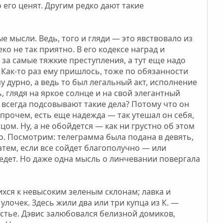
о его ценят. Другим редко дают такие
е мысли. Ведь, того и гляди — это явствовало из
о не так приятно. В его кодексе наград и
за самые тяжкие преступления, а тут еще надо
а. Как-то раз ему пришлось, тоже по обязанности
у дурно, а ведь то был легальный акт, исполнение
, глядя на яркое солнце и на свой элегантный
у всегда подсовывают такие дела? Потому что он
Впрочем, есть еще надежда — так утешал он себя,
нцом. Ну, а не обойдется — как ни грустно об этом
но. Посмотрим: телеграмма была подана в девять,
затем, если все сойдет благополучно — или
уедет. Но даже одна мысль о линчевании повергала
хся к невысоким зеленым склонам; лавка и
улочек. Здесь жили два или три купца из К. —
устье. Дэвис залюбовался белизной домиков,