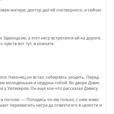
овам матери, доктор дал ей снотворного, и сейчас
 Эдмондсам, а этот негр встретился ей на дороге.
з чувств вот тут, в комнате.
лся. Наконец он встал, собираясь уходить. Перед
сем молоденькая и недурна собой. Во дворе Дэвис
а у Уитекеров. Он еще кое-что рассказал Дэвису.
х в погоню. — Попадись он им только, с ним живо
мает перехватить негра да отвезти его в целости и