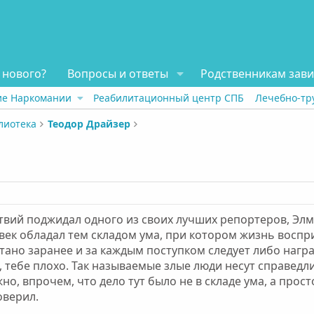
 нового?
Вопросы и ответы
Родственникам зав
ие Наркомании
Реабилитационный центр СПБ
Лечебно-тр
лиотека
Теодор Драйзер
твий поджидал одного из своих лучших репортеров, Эл
ек обладал тем складом ума, при котором жизнь воспр
тано заранее и за каждым поступком следует либо наград
, тебе плохо. Так называемые злые люди несут справед
о, впрочем, что дело тут было не в складе ума, а прост
оверил.