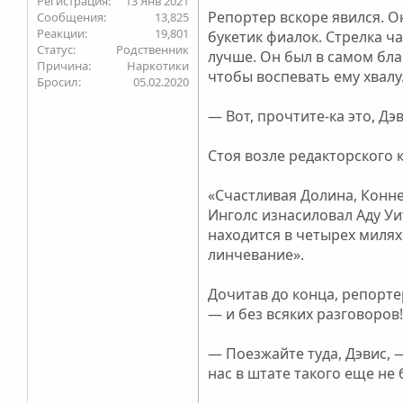
13 Янв 2021
Репортер вскоре явился. О
13,825
19,801
букетик фиалок. Стрелка ч
Статус
Родственник
лучше. Он был в самом бла
Причина
Наркотики
чтобы воспевать ему хвалу
Бросил
05.02.2020
— Вот, прочтите-ка это, Дэ
Стоя возле редакторского 
«Счастливая Долина, Конне
Инголс изнасиловал Аду Уи
находится в четырех миля
линчевание».
Дочитав до конца, репорте
— и без всяких разговоров
— Поезжайте туда, Дэвис, 
нас в штате такого еще не 