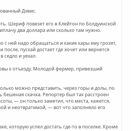
нованный Дэвис.
ть. Шериф повезет его в Клейтон по Болдуинской
приплачу два доллара или сколько там нужно.
 с ней надо обращаться и какие кары ему грозят,
и после, пускай достает где хочет или вернется
в седло и уехал.
отовы к отъезду. Молодой фермер, привезший
только можно представить, через горы и долы, по
ь бешеная скачка. Репортер был так расстроен
ты, — он только заметил, что места, кажется,
ой и неотвратимой, — вот что заполняло его
е, которую успел достать где-то в поселке. Кроме