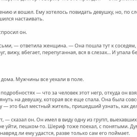
нию и вошел. Ему хотелось повидать девушку, но, по сл
ешился настаивать.
спросил он.
сьми, — ответила женщина. — Она пошла тут к соседям, к
г, вижу, вбегает, перепуганная, вся в слезах... И упала бе
 дома. Мужчины все уехали в поле.
подробностях — что за человек этот негр, откуда он взя
януть на девушку, которая все еще спала. Она была сов
у — это был местный житель, пришедший узнать, как дел
т, — сказал он. Он имел в виду одну из групп, выехавши
не уйти, пешком-то. Шериф тоже поехал, с понятыми. Ду
 навряд ли ему удастся, разве только сам его поймает.