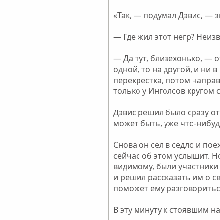
«Так, — подумал Дэвис, — 
— Где жил этот негр? Неиз
— Да тут, близехонько, — о
одной, то на другой, и ни 
перекрестка, потом направо
только у Инголсов кругом 
Дэвис решил было сразу от
может быть, уже что-нибуд
Снова он сел в седло и пое
сейчас об этом услышит. Но
видимому, были участники 
и решил рассказать им о с
поможет ему разговоритьс
В эту минуту к стоявшим н