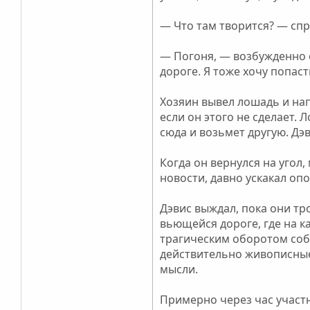
— Что там творится? — спр
— Погоня, — возбужденно о
дороге. Я тоже хочу попаст
Хозяин вывел лошадь и нап
если он этого не сделает. 
сюда и возьмет другую. Дэв
Когда он вернулся на угол
новости, давно ускакал оп
Дэвис выждал, пока они тр
вьющейся дороге, где на к
трагическим оборотом собы
действительно живописные.
мысли.
Примерно через час участн