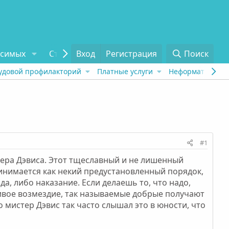
исимых
Статьи
Вход
Отзывы
Регистрация
О проекте
Поиск
Tel
удовой профилакторий
Платные услуги
Неформат
Рех
#1
мера Дэвиса. Этот тщеславный и не лишенный
инимается как некий предустановленный порядок,
а, либо наказание. Если делаешь то, что надо,
ливое возмездие, так называемые добрые получают
о мистер Дэвис так часто слышал это в юности, что