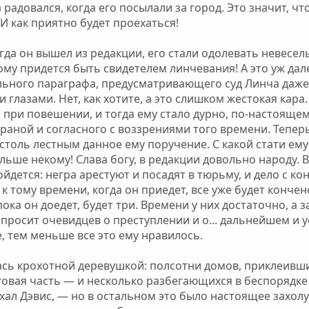
 радовался, когда его посылали за город. Это значит, чт
И как приятно будет проехаться!
гда он вышел из редакции, его стали одолевать невеселы
му придется быть свидетелем линчевания! А это уж далек
ьного параграфа, предусматривающего суд Линча даже 
и глазами. Нет, как хотите, а это слишком жестокая кар
 при повешении, и тогда ему стало дурно, по-настоящем
траной и согласного с воззрениями того времени. Теперь
 столь лестным данное ему поручение. С какой стати ем
ольше некому! Слава богу, в редакции довольно народу. 
ойдется: негра арестуют и посадят в тюрьму, и дело с ко
 к тому времени, когда он приедет, все уже будет конче
ока он доедет, будет три. Времени у них достаточно, а 
просит очевидцев о преступлении и о... дальнейшем и 
е, тем меньше все это ему нравилось.
ась крохотной деревушкой: полсотни домов, приклеивши
говая часть — и несколько разбегающихся в беспорядке 
ехал Дэвис, — но в остальном это было настоящее захол