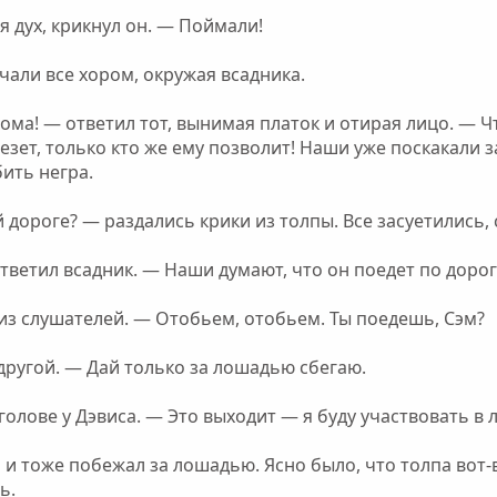
 дух, крикнул он. — Поймали!
чали все хором, окружая всадника.
ома! — ответил тот, вынимая платок и отирая лицо. — Ч
езет, только кто же ему позволит! Наши уже поскакали з
бить негра.
й дороге? — раздались крики из толпы. Все засуетились,
тветил всадник. — Наши думают, что он поедет по дорог
 из слушателей. — Отобьем, отобьем. Ты поедешь, Сэм?
 другой. — Дай только за лошадью сбегаю.
голове у Дэвиса. — Это выходит — я буду участвовать в
 и тоже побежал за лошадью. Ясно было, что толпа вот-в
ь.