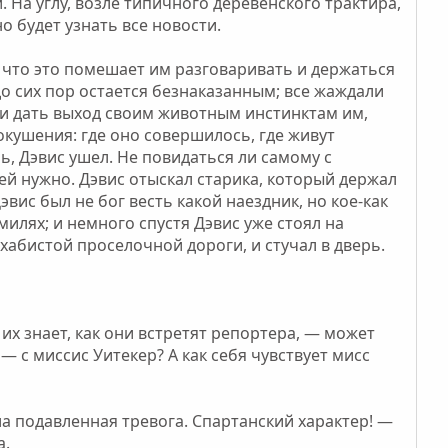
 На углу, возле типичного деревенского трактира,
о будет узнать все новости.
, что это помешает им разговаривать и держаться
о сих пор остается безнаказанным; все жаждали
 и дать выход своим животным инстинктам им,
окушения: где оно совершилось, где живут
ь, Дэвис ушел. Не повидаться ли самому с
ней нужно. Дэвис отыскал старика, который держал
вис был не бог весть какой наездник, но кое-как
илях; и немного спустя Дэвис уже стоял на
хабистой проселочной дороги, и стучал в дверь.
их знает, как они встретят репортера, — может
 — с миссис Уитекер? А как себя чувствует мисс
ла подавленная тревога. Спартанский характер! —
а.