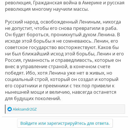
революция, Гражданская война в Америке и русская
революция многому научили массы.
Русский народ, освобожденный Лениным, никогда
не допустит, чтобы его снова превратили в раба.
Он будет бороться, проникнутый духом Ленина. В
исходе этой борьбы я не сомневаюсь. Ленин, его
советское государство восторжествуют. Каков бы
ни был ближайший исход этой борьбы, Ленин и его
Россия, гуманность и справедливость, которые он
внес в управление страной, в конечном счете
победят. Ибо, хотя Ленина уже нет в живых, но
социальный строй, который он создал и который
его соратники и преемники с тех пор привели к
нынешней мощи и величию, навсегда останется
для будущих поколений.
Р
Aleksandr2GZ
е
а
Войдите или зарегистрируйтесь для ответа.
к
ц