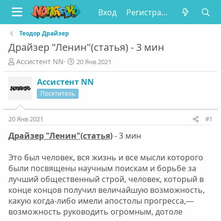
Вход
Регистрация
Теодор Драйзер
Драйзер "Ленин"(статья) - 3 мин
А
Д
Ассистент NN
20 Янв 2021
в
а
т
т
Ассистент NN
о
а
Посетитель
р
н
т
а
е
ч
20 Янв 2021
#1
м
а
Драйзер "Ленин"(статья)
- 3 мин
ы
л
а
Это был человек, вся жизнь и все мысли которого
были посвящены научным поискам и борьбе за
лучший общественный строй, человек, который в
конце концов получил величайшую возможность,
какую когда-либо имели апостолы прогресса,—
возможность руководить огромным, дотоле