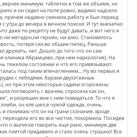
ь, вернее минимум. таблетки в том же объеме, но
марило и он сидел на попе ровно, видимо надоело
на, причем недавно сменила работу и был период
 с утра до вечера в вечном поиске. И тут внезапно
то даже по рецепту не будут давать. и вот чего я
го ни метадон,ни героин, ни алко. Становилось
ивость, потеря сил,во общем пипец. Раньше
ал дружить, нет. Дошло до того что он сам
ая клиника Абрамцево, при нем наркология). На
ень тяжелом состоянии и что его привязывают.
талась под таким впечатлением... Ну во первых я
прудик с лебедями, бараки двухэтажные
рь), но при этом некоторые садики огорожены
шла поговорить с врачем, спросила как он,
е", и разрешил мне с ним повидаться. То что я
к зомби, он еле шел,в чужой одежде, очень
ь и понимаю что он на грани сознания, вроде
у, переодела его во все чистое, покормила. Посидев
л что о выписке говорить еще рано, минимум две
 как плитой придавило и стало очень страшно! Все