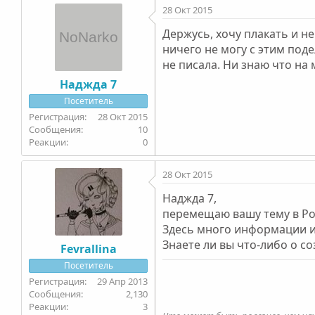
28 Окт 2015
Держусь, хочу плакать и н
ничего не могу с этим поде
не писала. Ни знаю что на 
Наджда 7
Посетитель
28 Окт 2015
10
0
28 Окт 2015
Наджда 7,
перемещаю вашу тему в Ро
Здесь много информации и
Знаете ли вы что-либо о с
Fevrallina
Посетитель
29 Апр 2013
2,130
3