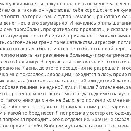
мах увеличивается, алку он стал пить не менее 5л в ден
лемка, а так как он чувствовал себя хорошо, его не ку
ел опять за героином. И тут то началось, работаю я од
 денег нет, а его закумарило. И начались опять шатания
а ему прегабалин, прекратила его продавать, и сказали ч
его закумарило с этой лирики, причем не помогало ниче
ть, состояние на грани помешательства, агрессия, потл
олько он лежал в больницах, но что бы с головой перест
ологию и взять направление в больницу (психиатрическ
 его в больницу. В первые дни нам сказали что он в оч
ровно на 7 день, до этого посещения не разрешали, и ос
ечко мне показалось зловещим,находится в лесу, вроде 
ик, лавочка (похоже как на санаторий или детский лаге
гробовая тишина, не единой души. Нашла 7 отделение, за
ач откровенно мне ответил "мы всегда надеемся на лучше
, такого никогда с ним не было, его привели ко мне ка
ый, вобщем его не узнать. Начинаю с ним разговариват
 и какой то бред несет. Я попросила у сестер его одежд
 и попросил проводить его в отделение. Врач мне сказа
 он придет в себя. Вобщем я уехала в таком шоке, меня