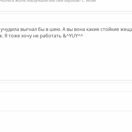
учиться жить наилучшим для себя образом? С. Моэм
 учудила выгнал бы в шею. А вы вона какие стойкие жещ
к. Я тоже хочу не работать &^YUY^^