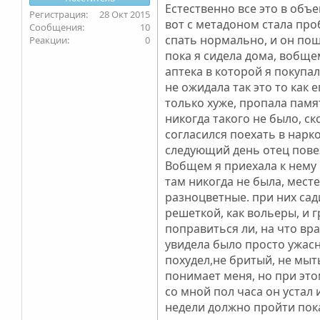
Естественно все это в объе
28 Окт 2015
вот с метадоном стала проб
10
спать нормально, и он пош
0
пока я сидела дома, вобщем
аптека в которой я покупал
не ожидала так это то как 
только хуже, пропала памя
никогда такого не было, ск
согласился поехать в нарк
следующий день отец повез
Вобщем я приехала к нему 
там никогда не была, мест
разноцветные. при них сад
решеткой, как вольеры, и 
поправиться ли, на что вр
увидела было просто ужасно
похудел,не бритый, не мыт
понимает меня, но при этом
со мной пол часа он устал
недели должно пройти пока