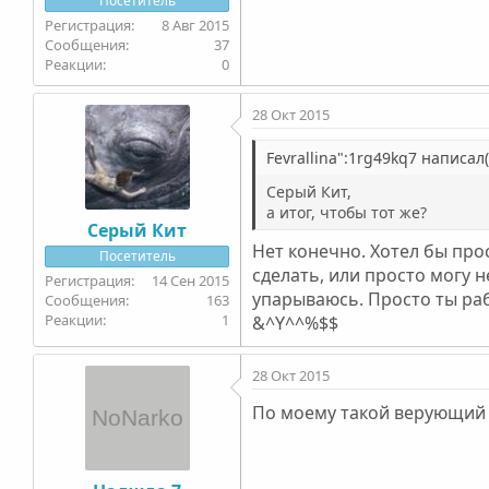
Посетитель
8 Авг 2015
37
0
28 Окт 2015
Fevrallina":1rg49kq7 написал(
Серый Кит,
а итог, чтобы тот же?
Серый Кит
Нет конечно. Хотел бы про
Посетитель
сделать, или просто могу 
14 Сен 2015
упарываюсь. Просто ты раб
163
1
&^Y^^%$$
28 Окт 2015
По моему такой верующий ид