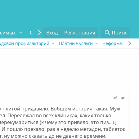
исимых
Статьи
Вход
Отзывы
Регистрация
О проекте
Поиск
Tel
удовой профилакторий
Платные услуги
Неформат
Рех
#1
как плитой придавило. Вобщем история такая. Муж
ел. Перележал во всех клиниках, каких только
рекумариться (к чему это привело, это пиз...ц
. И пошло поехало, раз в неделю метадон, таблеток
т, ну можно сказать до не давнего времени.