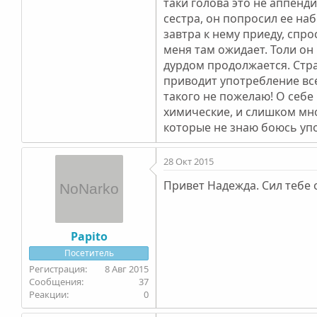
таки голова это не аппенд
сестра, он попросил ее наб
завтра к нему приеду, спро
меня там ожидает. Толи он 
дурдом продолжается. Стра
приводит употребление всег
такого не пожелаю! О себе
химические, и слишком мно
которые не знаю боюсь уп
28 Окт 2015
Привет Надежда. Сил тебе 
Papito
Посетитель
8 Авг 2015
37
0