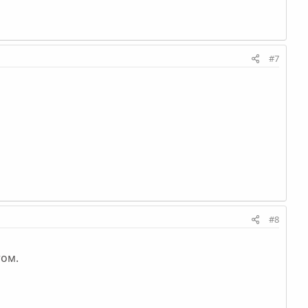
#7
#8
том.