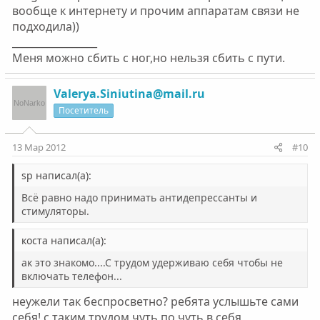
вообще к интернету и прочим аппаратам связи не
подходила))
_________________
Меня можно сбить с ног,но нельзя сбить с пути.
Valerya.Siniutina@mail.ru
Посетитель
13 Мар 2012
#10
sp написал(а):
Всё равно надо принимать антидепрессанты и
стимуляторы.
коста написал(а):
ак это знакомо....С трудом удерживаю себя чтобы не
включать телефон...
неужели так беспросветно? ребята услышьте сами
себя! с таким трудом чуть по чуть в себя