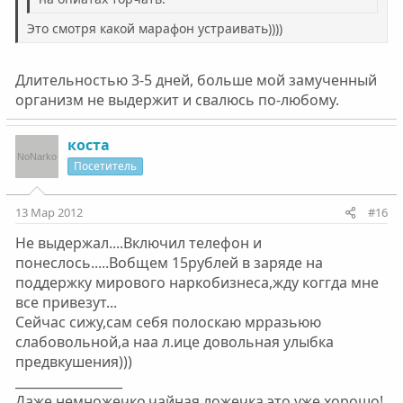
Это смотря какой марафон устраивать))))
Длительностью 3-5 дней, больше мой замученный
организм не выдержит и свалюсь по-любому.
коста
Посетитель
13 Мар 2012
#16
Не выдержал....Включил телефон и
понеслось.....Вобщем 15рублей в заряде на
поддержку мирового наркобизнеса,жду коггда мне
все привезут...
Сейчас сижу,сам себя полоскаю мрразьюю
слабовольной,а наа л.ице довольная улыбка
предвкушения)))
_________________
Даже немножечко,чайная ложечка,это уже хорошо!