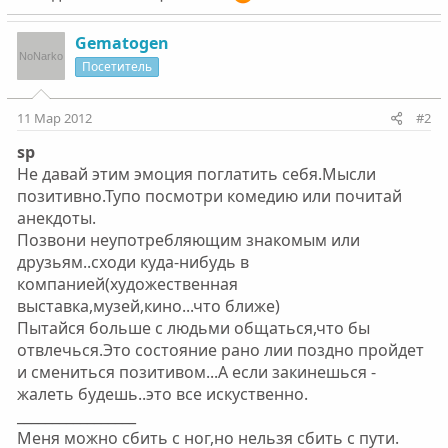
Gematogen
Посетитель
11 Мар 2012
#2
sp
Не давай этим эмоция поглатить себя.Мысли
позитивно.Тупо посмотри комедию или почитай
анекдоты.
Позвони неупотребляющим знакомым или
друзьям..сходи куда-нибудь в
компанией(художественная
выставка,музей,кино...что ближе)
Пытайся больше с людьми общаться,что бы
отвлечься.Это состояние рано лии поздно пройдет
и смениться позитивом...А если закинешься -
жалеть будешь..это все искуственно.
_________________
Меня можно сбить с ног,но нельзя сбить с пути.