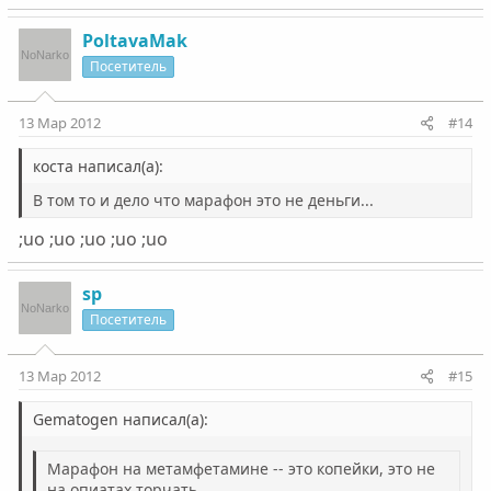
PoltavaMak
Посетитель
13 Мар 2012
#14
коста написал(а):
В том то и дело что марафон это не деньги...
;uo ;uo ;uo ;uo ;uo
sp
Посетитель
13 Мар 2012
#15
Gematogen написал(а):
Марафон на метамфетамине -- это копейки, это не
на опиатах торчать.