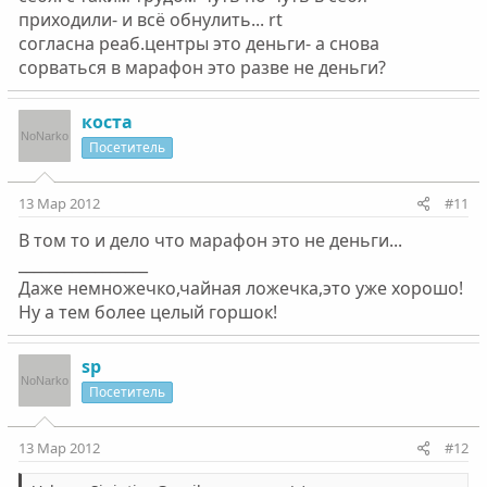
приходили- и всё обнулить... rt
согласна реаб.центры это деньги- а снова
сорваться в марафон это разве не деньги?
коста
Посетитель
13 Мар 2012
#11
В том то и дело что марафон это не деньги...
_________________
Даже немножечко,чайная ложечка,это уже хорошо!
Ну а тем более целый горшок!
sp
Посетитель
13 Мар 2012
#12