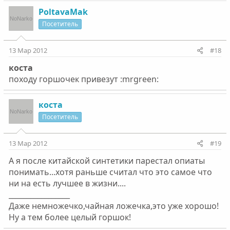
PoltavaMak
Посетитель
13 Мар 2012
#18
коста
походу горшочек привезут :mrgreen:
коста
Посетитель
13 Мар 2012
#19
А я после китайской синтетики парестал опиаты
понимать...хотя раньше считал что это самое что
ни на есть лучшее в жизни....
_________________
Даже немножечко,чайная ложечка,это уже хорошо!
Ну а тем более целый горшок!