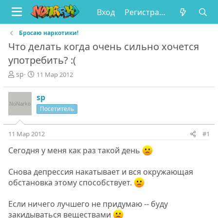
Вход
Регистрация
Бросаю наркотики!
Что делать когда очень сильно хочется
употребить? :(
А
Д
sp
11 Мар 2012
в
а
т
т
sp
о
а
Посетитель
р
н
т
а
е
ч
11 Мар 2012
#1
м
а
ы
л
Сегодня у меня как раз такой день
а
Снова депрессия накатывает и вся окружающая
обстановка этому способствует.
Если ничего лучшего не придумаю -- буду
закидываться веществами