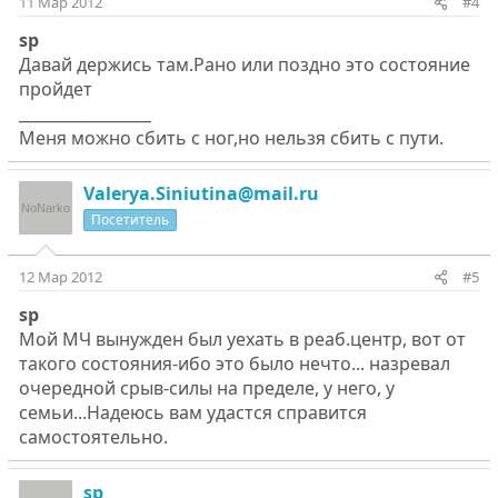
11 Мар 2012
#4
sp
Давай держись там.Рано или поздно это состояние
пройдет
_________________
Меня можно сбить с ног,но нельзя сбить с пути.
Valerya.Siniutina@mail.ru
Посетитель
12 Мар 2012
#5
sp
Мой МЧ вынужден был уехать в реаб.центр, вот от
такого состояния-ибо это было нечто... назревал
очередной срыв-силы на пределе, у него, у
семьи...Надеюсь вам удастся справится
самостоятельно.
sp