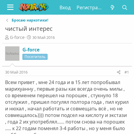
Вход
Регистрация
Бросаю наркотики!
чистый интерес
А
Д
G-force
30 Май 2016
в
а
т
т
G-force
о
а
Посетитель
р
н
т
а
е
ч
30 Май 2016
#1
м
а
Всем привет , мне 24 года и в 15 лет попробывал
ы
л
а
марихуанну , первые разы как всегда очень милы ,
со временем перешел на порошек , стукнуло 18
отслужил , пришел погулял полтора года , пил курил
и нюхал , начал работать и совмещать всё , но не
совмещалось)))) потом подсел на кислоту и экстази
, года 2 их употреблял...... потом снова на порошек
..... к 22 годам поменял 3-4 работы , но у меня было