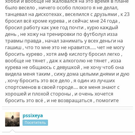
хобби и вообще не жаловался на это время в плане
было весело , ничего особо плохого я не делал,
танцевал на дискотехах , веселился с друзьями , к 23
бросил всё кроме курева , и сейчас мне 24 года ,
бросил работу как уже год почти , курю каждый
день , не хожу на тренировки по футболул изза
травмы правда , начал занимать у всех деньги на
гашиш , что то мне это не нравится..... чет не могу
бросить курево , хотя амф кислоту бросил легко ,
вообще не тянет , даж к алкоголю не тянет , изза
курева не общаюсь с девушкой , не хочу чтоб она
видела меня таким , сижу дома целыми днями и дую
, хочу бросить это все дело , я один из лучших
спортсменов в своей городе.... все меня знают с
хорошей и плохой стороны , и очень хочется
бросить это всё , и не возвращаться , помогите
pssixeya
Посетитель