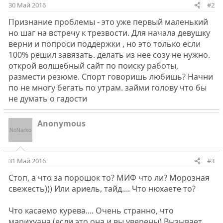
30 Май 2016
#2
Признание проблемы - это уже первый маленький
но шаг на встречу к трезвости. Для начала девушку
верни и попроси поддержки , но это только если
100% решил завязать. делать из нее созу не нужно.
открой волшебный сайт по поиску работы,
размести резюме. Спорт говоришь любишь? Начни
по не многу бегать по утрам. займи голову что бы
не думать о гадости
Anonymous
31 Май 2016
#3
Стоп, а что за порошок то? МИФ что ли? Морозная
свежесть))) Или ариель, тайд.... Что нюхаете то?
Что касаемо курева.... Очень странно, что
марихуана (если это она и вы уверены) Вызывает