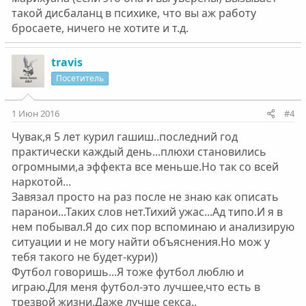
такой дисбаланц в психике, что вы аж работу
бросаете, ничего не хотите и т.д.
travis
Посетитель
1 Июн 2016
#4
Чувак,я 5 лет курил гашиш..последний год
практически каждый день...плюхи становились
огромными,а эффекта все меньше.Но так со всей
наркотой...
Завязал просто на раз после не знаю как описать
паранои...Таких слов нет.Тихий ужас...Ад типо.И я в
нем побывал.Я до сих пор вспоминаю и анализирую
ситуации и не могу найти объяснения.Но мож у
тебя такого не будет-кури))
Футбол говоришь...Я тоже футбол люблю и
играю.Для меня футбол-это лучшее,что есть в
трезвой жизни.Даже лучше секса..