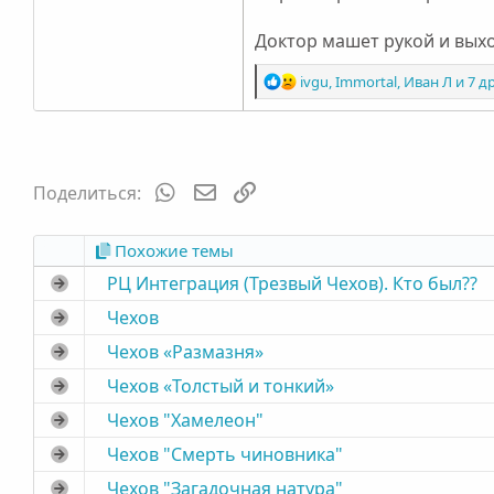
Доктор машет рукой и выхо
Р
ivgu
,
Immortal
,
Иван Л
и 7 д
е
а
к
ц
и
WhatsApp
Электронная почта
Ссылка
Поделиться:
и
:
Похожие темы
РЦ Интеграция (Трезвый Чехов). Кто был??
Чехов
Чехов «Размазня»
Чехов «Толстый и тонкий»
Чехов "Хамелеон"
Чехов "Cмерть чиновника"
Чехов "Загадочная натура"