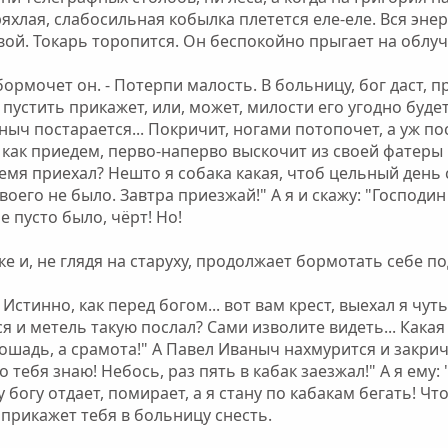
яхлая, слабосильная кобылка плетется еле-еле. Вся эне
вой. Токарь торопится. Он беспокойно прыгает на облуч
- бормочет он. - Потерпи малость. В больницу, бог даст, п
пустить прикажет, или, может, милости его угодно будет
ныч постарается... Покричит, ногами потопочет, а уж по
, как приедем, перво-наперво выскочит из своей фатеры 
ремя приехал? Нешто я собака какая, чтоб цельный день 
твоего не было. Завтра приезжай!" А я и скажу: "Господ
е пусто было, чёрт! Но!
е и, не глядя на старуху, продолжает бормотать себе по
стинно, как перед богом... вот вам крест, выехал я чуть 
я и метель такую послал? Сами изволите видеть... Какая
лошадь, а срамота!" А Павел Иваныч нахмурится и закрич
 тебя знаю! Небось, раз пять в кабак заезжал!" А я ему
 богу отдает, помирает, а я стану по кабакам бегать! Чт
 прикажет тебя в больницу снесть.