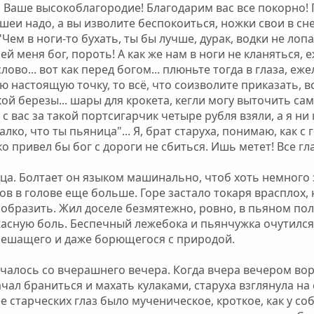
ч! Ваше высокоблагородие! Благодарим вас все покорно! 
 шеи надо, а вы изволите беспокоиться, ножки свои в сн
"Чем в ноги-то бухать, ты бы лучше, дурак, водки не лоп
ей меня бог, пороть! А как же нам в ноги не кланяться,
ово... вот как перед богом... плюньте тогда в глаза, еж
ою настоящую точку, то всё, что соизволите приказать, 
ой березы... шары для крокета, кегли могу выточить сам
 с вас за такой портсигарчик четыре рубля взяли, а я ни 
алко, что ты пьяница"... Я, брат старуха, понимаю, как с
ко привел бы бог с дороги не сбиться. Ишь метет! Все г
ца. Болтает он языком машинально, чтоб хоть немного 
ов в голове еще больше. Горе застало токаря врасплох,
ообразить. Жил доселе безмятежно, ровно, в пьяном полу
жасную боль. Беспечный лежебока и пьянчужка очутился 
спешащего и даже борющегося с природой.
ачалось со вчерашнего вечера. Когда вчера вечером во
ал браниться и махать кулаками, старуха взглянула на с
старческих глаз было мученическое, кроткое, как у соб