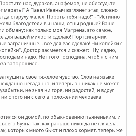
Простите нас, дураков, анафемов, не обессудьте
ег марать!" А Павел Иваныч взглянет этак, словно
ал да старуху жалел. Пороть тебя надо!" - "Истинно
 ежели благодетели вы наши, отцы родные? Ваше
ели обману: как только моя Матрена, это самое,
всё для вашей милости сделаю! Портсигарчик,
ые заграничные... всё для вас сделаю! Ни копейки с
копейки". Доктор засмеется и скажет: "Ну, ладно,
 господами надо. Нет того господина, чтоб я с ним
лаза запорошило.
заглушить свое тяжелое чувство. Слов на языке
 нежданно-негаданно, и теперь он никак не может
забытьи, не зная ни горя, ни радостей, и вдруг
ни с того ни с сего в положении человека
ротился он домой, по обыкновению пьяненьким, и
воего буяна так, как раньше никогда не глядела.
ак, которых много бьют и плохо кормят, теперь же