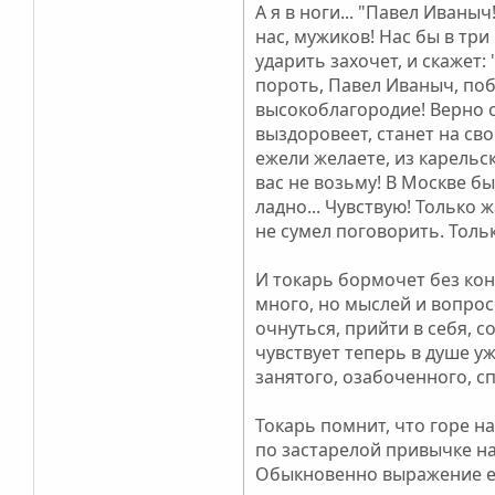
А я в ноги... "Павел Иваны
нас, мужиков! Нас бы в три
ударить захочет, и скажет: 
пороть, Павел Иваныч, поб
высокоблагородие! Верно сл
выздоровеет, станет на св
ежели желаете, из карельск
вас не возьму! В Москве бы
ладно... Чувствую! Только ж
не сумел поговорить. Толь
И токарь бормочет без кон
много, но мыслей и вопрос
очнуться, прийти в себя, с
чувствует теперь в душе у
занятого, озабоченного, 
Токарь помнит, что горе н
по застарелой привычке нач
Обыкновенно выражение ее 