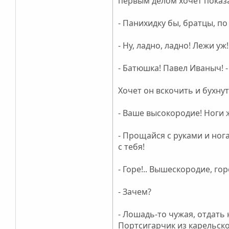
первым делом хочет показа
- Панихидку бы, братцы, по 
- Ну, ладно, ладно! Лежи уж
- Батюшка! Павел Иваныч! -
Хочет он вскочить и бухнут
- Ваше высокородие! Ноги ж
- Прощайся с руками и нога
с тебя!
- Горе!.. Вышескородие, го
- Зачем?
- Лошадь-то чужая, отдать 
Портсигарчик из карельско