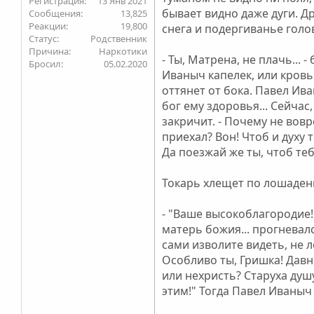
13 Янв 2021
бывает видно даже дуги. Др
13,825
19,800
снега и подергиванье голо
Статус
Родственник
Причина
Наркотики
- Ты, Матрена, не плачь... 
Бросил
05.02.2020
Иваныч капелек, или кровь 
оттянет от бока. Павел Ива
бог ему здоровья... Сейчас
закричит. - Почему не вов
приехал? Вон! Чтоб и духу 
Да поезжай же ты, чтоб теб
Токарь хлещет по лошаденк
- "Ваше высокоблагородие! И
матерь божия... прогневалс
сами изволите видеть, не 
Особливо ты, Гришка! Давно
или нехристь? Старуха душу
этим!" Тогда Павел Иваныч