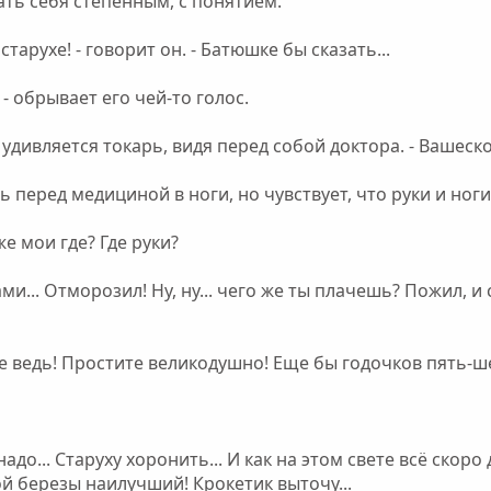
ть себя степенным, с понятием.
старухе! - говорит он. - Батюшке бы сказать...
! - обрывает его чей-то голос.
 удивляется токарь, видя перед собой доктора. - Вашеск
ь перед медициной в ноги, но чувствует, что руки и ноги
е мои где? Где руки?
ми... Отморозил! Ну, ну... чего же ты плачешь? Пожил, и
ре ведь! Простите великодушно! Еще бы годочков пять-ше
надо... Старуху хоронить... И как на этом свете всё ско
й березы наилучший! Крокетик выточу...