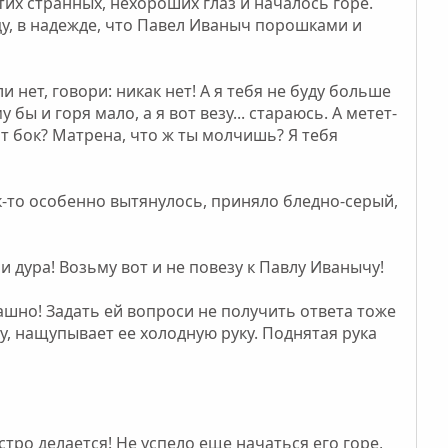
тих странных, нехороших глаз и началось горе.
у, в надежде, что Павел Иваныч порошками и
ли нет, говори: никак нет! А я тебя не буду больше
 бы и горя мало, а я вот везу... стараюсь. А метет-
лит бок? Матрена, что ж ты молчишь? Я тебя
как-то особенно вытянулось, приняло бледно-серый,
Ну и дура! Возьму вот и не повезу к Павлу Иванычу!
рашно! Задать ей вопроси не получить ответа тоже
у, нащупывает ее холодную руку. Поднятая рука
ыстро делается! Не успело еще начаться его горе,