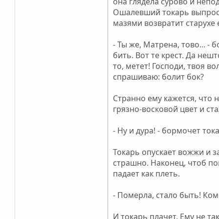
она глядела сурово и непо
Ошалевший токарь выпросил
мазями возвратит старухе 
- Ты же, Матрена, тово... -
бить. Вот те крест. Да нешт
то, метет! Господи, твоя в
спрашиваю: болит бок?
Странно ему кажется, что н
грязно-восковой цвет и ст
- Ну и дура! - бормочет тока
Токарь опускает вожжи и з
страшно. Наконец, чтоб по
падает как плеть.
- Померла, стало быть! Ком
И токарь плачет. Ему не та