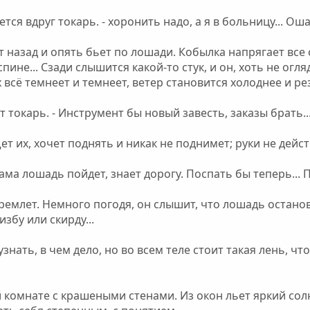
ается вдруг токарь. - хоронить надо, а я в больницу... Ош
 назад и опять бьет по лошади. Кобылка напрягает все 
пине... Сзади слышится какой-то стук, и он, хоть не огля
 всё темнеет и темнеет, ветер становится холоднее и рез
т токарь. - Инструмент бы новый завесть, заказы брать...
т их, хочет поднять и никак не поднимет; руки не действ
 - сама лошадь пойдет, знает дорогу. Поспать бы теперь..
дремлет. Немного погодя, он слышит, что лошадь остано
збу или скирду...
узнать, в чем дело, но во всем теле стоит такая лень, чт
комнате с крашеными стенами. Из окон льет яркий сол