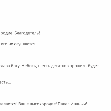
ородие! Благодетель!
 его не слушаются.
 слава богу! Небось, шесть десятков прожил - будет
сть...
ро делается! Ваше высокородие! Павел Иваныч!