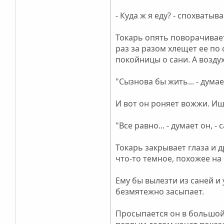
- Куда ж я еду? - спохватыв
Токарь опять поворачивает
раз за разом хлещет ее по с
покойницы о сани. А воздух
"Сызнова бы жить... - думае
И вот он роняет вожжи. Ище
"Все равно... - думает он,
Токарь закрывает глаза и 
что-то темное, похожее на и
Ему бы вылезти из саней и 
безмятежно засыпает.
Просыпается он в большой 