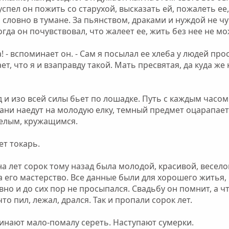
 успел он пожить со старухой, высказать ей, пожалеть ее,
 словно в тумане. За пьянством, драками и нуждой не чу
когда он почувствовал, что жалеет ее, жить без нее не м
! - вспоминает он. - Сам я посылал ее хлеба у людей про
ет, что я и взаправду такой. Мать пресвятая, да куда же 
 и изо всей силы бьет по лошадке. Путь с каждым часом 
сани наедут на молодую елку, темный предмет оцарапает 
белым, кружащимся.
ет токарь.
а лет сорок тому назад была молодой, красивой, веселой
 его мастерство. Все данные были для хорошего житья, н
овно и до сих пор не просыпался. Свадьбу он помнит, а ч
то пил, лежал, дрался. Так и пропали сорок лет.
инают мало-помалу сереть. Наступают сумерки.