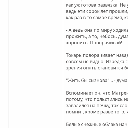
как уж готова развязка. Не
ведь эти сорок лет прошли,
как раз в то самое время, 
- А ведь она по миру ходила
прожить, а то, небось, дума
хоронить. Поворачивай!
Токарь поворачивает назад
совсем не видно. Изредка 
зрения опять становится 
"Жить бы сызнова"... - дума
Вспоминает он, что Матрен
потому, что польстились на
завалился на печку, так сл
помнит, кроме разве того, ч
Белые снежные облака нач