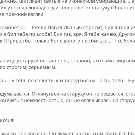
движно, как глядят святые на иконах или умирающие. С э
 у соседа лошаденку и теперь везет старуху в больниц
ее прежний взгляд.
 бормочет он. - Ежели Павел Иваныч спросит, бил я тебя и
о я бил тебя по злобе? Бил так, зря. Я тебя жалею. Другому
оля! Привел бы только бог с дороги не сбиться... Что, бо
а лице у старухи не тает снег, странно, что само лицо 
ало строгим, серьезным.
рь. - Я тебе по совести, как перед богом... а ты, тово... 
адумывается. Оглянуться на старуху он не решается: ст
кончить с неизвестностью, он, не оглядываясь на старух
иссия!
к жалко, как досадно. Он думает: как на этом свете всё б