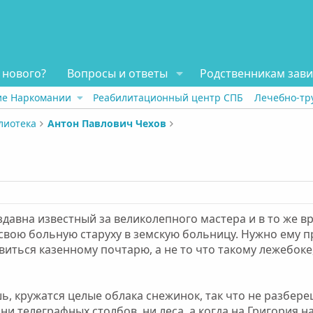
 нового?
Вопросы и ответы
Родственникам зав
ие Наркомании
Реабилитационный центр СПБ
Лечебно-тр
лиотека
Антон Павлович Чехов
здавна известный за великолепного мастера и в то же в
 свою больную старуху в земскую больницу. Нужно ему п
авиться казенному почтарю, а не то что такому лежебоке
шь, кружатся целые облака снежинок, так что не разбереш
 ни телеграфных столбов, ни леса, а когда на Григория 