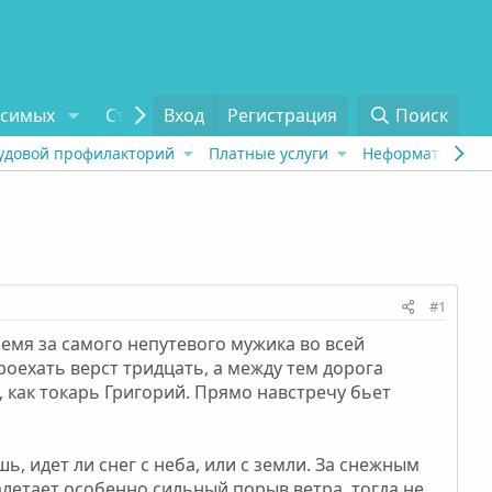
исимых
Статьи
Вход
Отзывы
Регистрация
О проекте
Поиск
Tel
удовой профилакторий
Платные услуги
Неформат
Рех
#1
ремя за самого непутевого мужика во всей
роехать верст тридцать, а между тем дорога
, как токарь Григорий. Прямо навстречу бьет
ь, идет ли снег с неба, или с земли. За снежным
налетает особенно сильный порыв ветра, тогда не