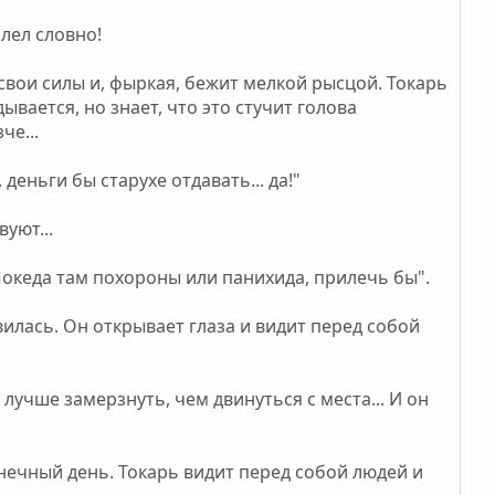
алел словно!
свои силы и, фыркая, бежит мелкой рысцой. Токарь
дывается, но знает, что это стучит голова
че...
 деньги бы старухе отдавать... да!"
уют...
. Покеда там похороны или панихида, прилечь бы".
вилась. Он открывает глаза и видит перед собой
о лучше замерзнуть, чем двинуться с места... И он
нечный день. Токарь видит перед собой людей и