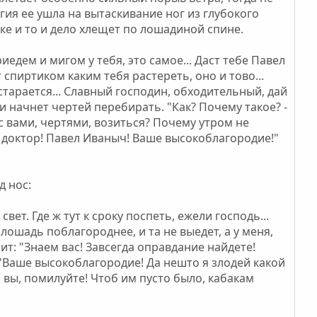
ргия ее ушла на вытаскивание ног из глубокого
ке и то и дело хлещет по лошадиной спине.
риедем и мигом у тебя, это самое... Даст тебе Павел
 спиртиком каким тебя растереть, оно и тово...
старается... Славный господин, обходительный, дай
и начнет чертей перебирать. "Как? Почему такое? -
с вами, чертями, возиться? Почему утром не
ин доктор! Павел Иваныч! Ваше высокоблагородие!"
д нос:
свет. Где ж тут к сроку поспеть, ежели господь...
 лошадь поблагороднее, и та не выедет, а у меня,
ит: "Знаем вас! Завсегда оправдание найдете!
: "Ваше высокоблагородие! Да нешто я злодей какой
о вы, помилуйте! Чтоб им пусто было, кабакам