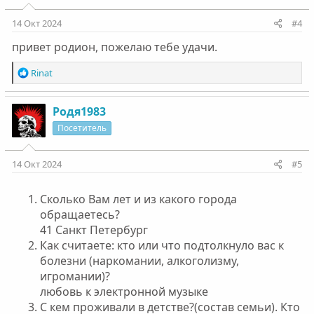
и
:
14 Окт 2024
#4
привет родион, пожелаю тебе удачи.
Р
Rinat
е
а
к
Родя1983
ц
Посетитель
и
и
:
14 Окт 2024
#5
Сколько Вам лет и из какого города
обращаетесь?
41 Санкт Петербург
Как считаете: кто или что подтолкнуло вас к
болезни (наркомании, алкоголизму,
игромании)?
любовь к электронной музыке
С кем проживали в детстве?(состав семьи). Кто