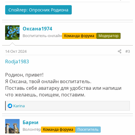
Спойлер:
Опросник Родиона
Оксана1974
Воспитатель-онлайн
Команда форума
Модератор
14 Окт 2024
#3
Rodja1983
Родион, привет!
Я Оксана, твой онлайн воспитатель.
Поставь себе аватарку для удобства или напиши
что желаешь, поищем, поставим.
Р
Karinа
е
а
к
Барни
ц
Волонтëр
Команда форума
Посетитель
и