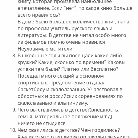
книгу, которая произвела наибольшее
впечатление. Если "нет", то какое кино больше
всего нравилось?
В доме было большое колличество книг, папа
по професии учитель русского языка и
литературы. В детстве не читал особо много.
из фильмов помню очень нравился
Неуловимые мстители.
В школьные годы вы посещали какие-либо
кружки? Какие, сколько по времени? Каковы
успехи там были? Платно или бесплатно?
Посещал много секций в основном
спортивных. Предпочтение отдавал
баскетболу и скалолазанью. Учавствовал в
облостных и российских соревнованиях по
скалолазанью и альпинизму.
Чего вы стыдились в детстве?(внешность,
семья, материальное положение и т.д)
ничего не стыдился
Чем хвалились в детстве? Чем гордились?
Хвалился что отец директор школы,где учился.