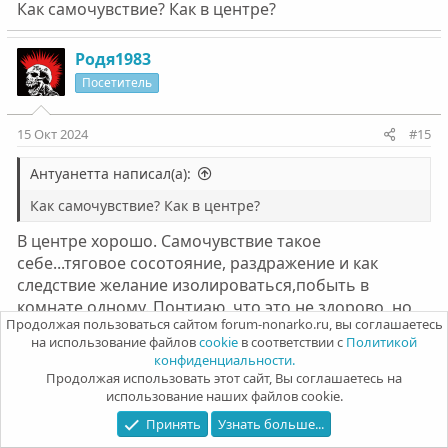
Как самочувствие? Как в центре?
Родя1983
Посетитель
15 Окт 2024
#15
Антуанетта написал(а):
Как самочувствие? Как в центре?
В центре хорошо. Самочувствие такое
себе...тяговое сосотояние, раздражение и как
следствие желание изолироваться,побыть в
комнате одному. Понтиаю, что это не здорово, но
Продолжая пользоваться сайтом forum-nonarko.ru, вы соглашаетесь
пока так. Стараюсь сейчас себя как то приучить к
на использование файлов
cookie
в соответствии с
Политикой
работе за ноутбуком, раньше никогда не рповодил
конфиденциальности.
время за компом, нет усидчивости и быстро
Продолжая использовать этот сайт, Вы соглашаетесь на
надоедает.
использование наших файлов cookie.
Принять
Узнать больше...
Антуанетта