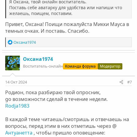
Я Оксана, твой онлайн воспитатель.
Поставь себе аватарку для удобства или напиши что
желаешь, поищем, поставим.
Привет, Оксана! Поищи пожалуйста Микки Мауса в
темных очках. И поставь. Спасибо.
Р
Оксана1974
е
а
к
Оксана1974
ц
Воспитатель-онлайн
Команда форума
Модератор
и
и
:
14 Окт 2024
#7
Родион, пока разбираю твой опросник,
gо возможности сделай в течение недели.
Rodja1983
В каждой теме читаешь/смотришь и отвечаешь на
вопросы, перед этим в них отметишь через @
Антуанетта
, чтобы пришло оповещение: