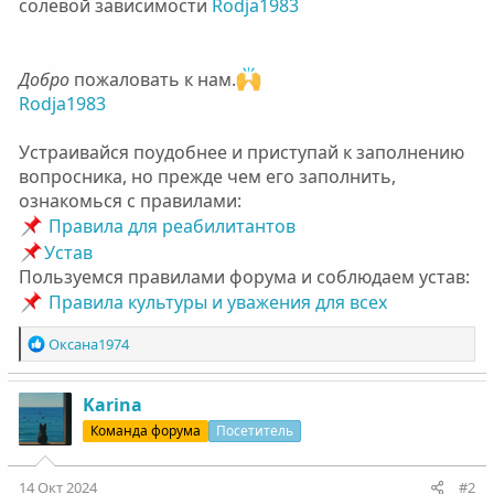
солевой зависимости
Rodja1983
Добро
пожаловать к нам.
Rodja1983
Устраивайся поудобнее и приступай к заполнению
вопросника, но прежде чем его заполнить,
ознакомься с правилами:
Правила для реабилитантов
Устав
Пользуемся правилами форума и соблюдаем устав:
Правила культуры и уважения для всех
Р
Оксана1974
е
а
к
Karinа
ц
Команда форума
Посетитель
и
и
:
14 Окт 2024
#2