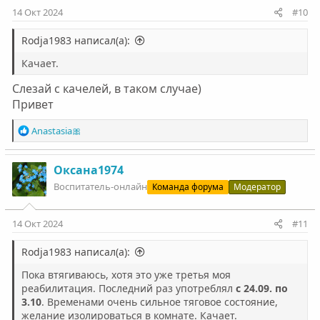
14 Окт 2024
#10
Rodja1983 написал(а):
Качает.
Слезай с качелей, в таком случае)
Привет
Р
Anastasia🎀
е
а
к
Оксана1974
ц
Воспитатель-онлайн
Команда форума
Модератор
и
и
:
14 Окт 2024
#11
Rodja1983 написал(а):
Пока втягиваюсь, хотя это уже третья моя
реабилитация. Последний раз употреблял
с 24.09. по
3.10
. Временами очень сильное тяговое состояние,
желание изолироваться в комнате. Качает.