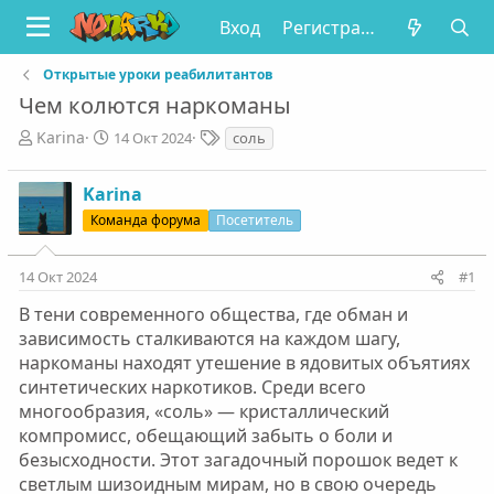
Вход
Регистрация
Открытые уроки реабилитантов
Чем колются наркоманы
А
Д
Т
Karinа
14 Окт 2024
соль
в
а
е
т
т
г
Karinа
о
а
и
р
н
Команда форума
Посетитель
т
а
е
ч
14 Окт 2024
#1
м
а
ы
л
В тени современного общества, где обман и
а
зависимость сталкиваются на каждом шагу,
наркоманы находят утешение в ядовитых объятиях
синтетических наркотиков. Среди всего
многообразия, «соль» — кристаллический
компромисс, обещающий забыть о боли и
безысходности. Этот загадочный порошок ведет к
светлым шизоидным мирам, но в свою очередь