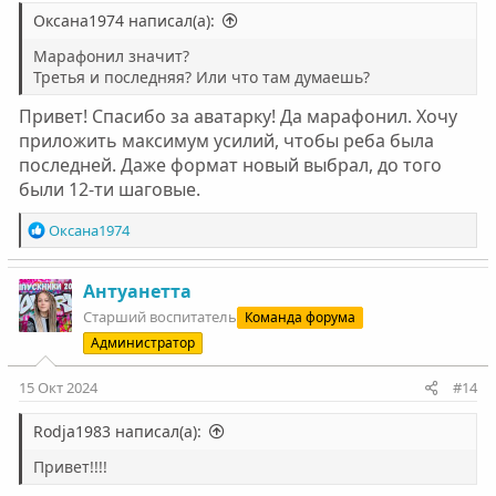
Оксана1974 написал(а):
Марафонил значит?
Третья и последняя? Или что там думаешь?
Привет! Спасибо за аватарку! Да марафонил. Хочу
приложить максимум усилий, чтобы реба была
последней. Даже формат новый выбрал, до того
были 12-ти шаговые.
Р
Оксана1974
е
а
к
Антуанетта
ц
Старший воспитатель
Команда форума
и
Администратор
и
:
15 Окт 2024
#14
Rodja1983 написал(а):
Привет!!!!