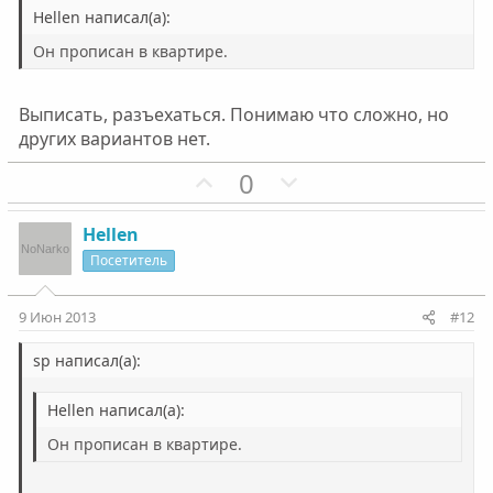
н
н
Hellen написал(а):
ы
ы
Он прописан в квартире.
й
й
г
г
Выписать, разъехаться. Понимаю что сложно, но
о
о
других вариантов нет.
л
л
о
П
о
Н
0
с
о
с
е
з
г
Hellen
и
а
Посетитель
т
т
и
и
9 Июн 2013
#12
в
в
н
н
sp написал(а):
ы
ы
Hellen написал(а):
й
й
г
г
Он прописан в квартире.
о
о