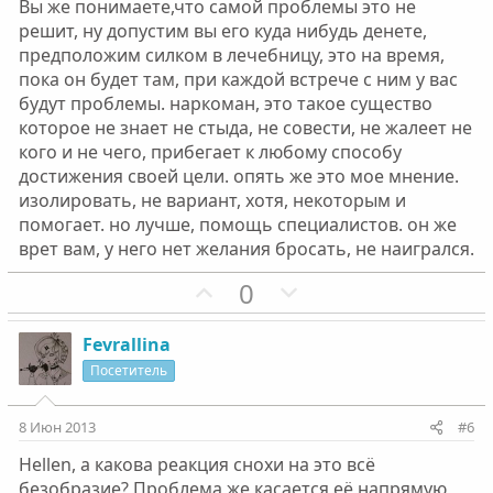
Вы же понимаете,что самой проблемы это не
Нажмите для раскрытия...
будет ли от этого счастлив ваш брат?? а вы??
решит, ну допустим вы его куда нибудь денете,
предположим силком в лечебницу, это на время,
Брат будет счастлив, если легко, без усилий, сможет
пока он будет там, при каждой встрече с ним у вас
бросить. Возможно, это просто слова. С реабилитации
будут проблемы. наркоман, это такое существо
он сбегал. Надежды на его выздоровление у меня нет.
которое не знает не стыда, не совести, не жалеет не
кого и не чего, прибегает к любому способу
Меня беспокоит судьба моего племянника - ему три
достижения своей цели. опять же это мое мнение.
года. Мама скоро от истощения нервного может
изолировать, не вариант, хотя, некоторым и
раньше времени уйти из жизни. Вот кто меня больше
всего беспокоит. А брат - он выбрал свой путь - и путь.
помогает. но лучше, помощь специалистов. он же
врет вам, у него нет желания бросать, не наигрался.
Как можно оградить близких от нарка?
П
Н
0
о
е
з
г
Fevrallina
и
а
Посетитель
т
т
и
и
8 Июн 2013
#6
в
в
Hellen, а какова реакция снохи на это всё
н
н
безобразие? Проблема же касается её напрямую,