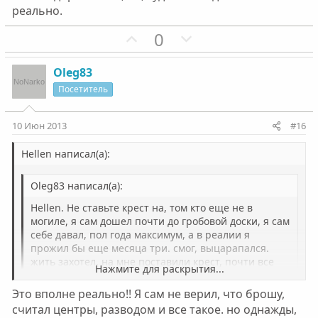
реально.
П
Н
0
о
е
з
г
Oleg83
и
а
Посетитель
т
т
и
и
10 Июн 2013
#16
в
в
н
н
Hellen написал(а):
ы
ы
Oleg83 написал(а):
й
й
г
г
Hellen. Не ставьте крест на, том кто еще не в
о
о
могиле, я сам дошел почти до гробовой доски, я сам
себе давал, пол года максимум, а в реалии я
л
л
прожил бы еще месяца три. смог, выцарапался.
о
о
жить захотел, на мне поставили крест, почти все
Нажмите для раскрытия...
с
с
мои родственники, только мать, не теряла веру и
получилось, бросил, не употребляю более двух лет.
Это вполне реально!! Я сам не верил, что брошу,
Нажмите для раскрытия...
вот и ваш брат, сможет, больше общения,если вы
считал центры, разводом и все такое. но однажды,
конечно хотите его спасти, если он вам дорог.