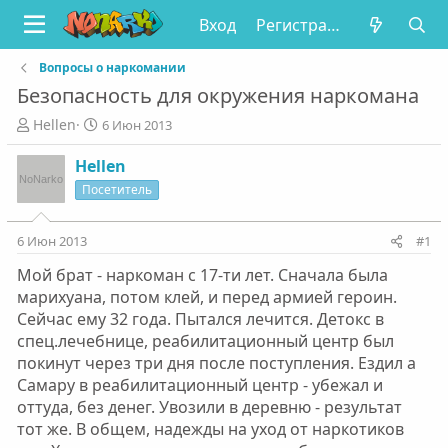
Вход
Регистрация
Вопросы о наркомании
Безопасность для окружения наркомана
А
Д
Hellen
6 Июн 2013
в
а
т
т
Hellen
о
а
Посетитель
р
н
т
а
е
ч
6 Июн 2013
#1
м
а
Мой брат - наркоман с 17-ти лет. Сначала была
ы
л
а
марихуана, потом клей, и перед армией героин.
Сейчас ему 32 года. Пытался лечится. Детокс в
спец.лечебнице, реабилитационный центр был
покинут через три дня после поступления. Ездил а
Самару в реабилитационный центр - убежал и
оттуда, без денег. Увозили в деревню - результат
тот же. В общем, надежды на уход от наркотиков