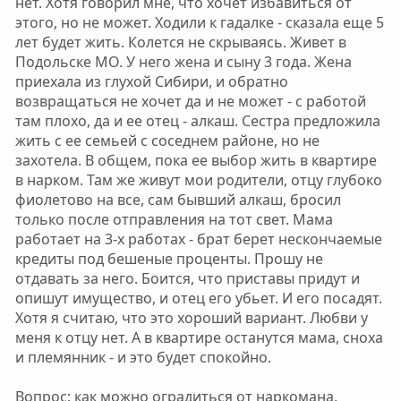
нет. Хотя говорил мне, что хочет избавиться от
этого, но не может. Ходили к гадалке - сказала еще 5
лет будет жить. Колется не скрываясь. Живет в
Подольске МО. У него жена и сыну 3 года. Жена
приехала из глухой Сибири, и обратно
возвращаться не хочет да и не может - с работой
там плохо, да и ее отец - алкаш. Сестра предложила
жить с ее семьей с соседнем районе, но не
захотела. В общем, пока ее выбор жить в квартире
в нарком. Там же живут мои родители, отцу глубоко
фиолетово на все, сам бывший алкаш, бросил
только после отправления на тот свет. Мама
работает на 3-х работах - брат берет нескончаемые
кредиты под бешеные проценты. Прошу не
отдавать за него. Боится, что приставы придут и
опишут имущество, и отец его убьет. И его посадят.
Хотя я считаю, что это хороший вариант. Любви у
меня к отцу нет. А в квартире останутся мама, сноха
и племянник - и это будет спокойно.
Вопрос: как можно оградиться от наркомана,