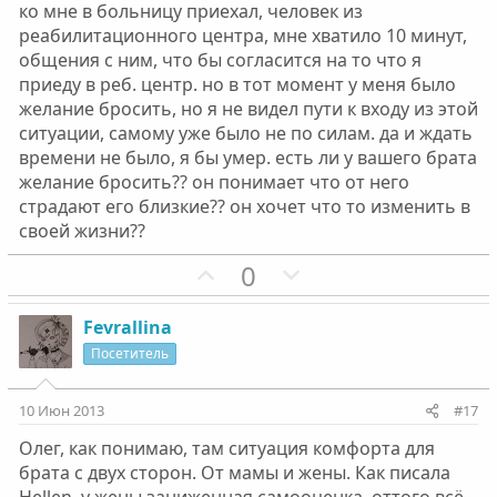
ко мне в больницу приехал, человек из
понятно, что он сейчас ведет себя как животное,
И что повлияло на такое решение? Что может
реабилитационного центра, мне хватило 10 минут,
извините за прямоту. но все возможно, легче всего
повлиять? Надежда где-то еще теплится у меня на его
общения с ним, что бы согласится на то что я
сказать, он не хочет, он пропащий и все такое. не
выздоровление, но, судя по его делам - это не реально.
опускайте руки, у вас все получится.
приеду в реб. центр. но в тот момент у меня было
желание бросить, но я не видел пути к входу из этой
ситуации, самому уже было не по силам. да и ждать
времени не было, я бы умер. есть ли у вашего брата
желание бросить?? он понимает что от него
страдают его близкие?? он хочет что то изменить в
своей жизни??
П
Н
0
о
е
з
г
Fevrallina
и
а
Посетитель
т
т
и
и
10 Июн 2013
#17
в
в
Олег, как понимаю, там ситуация комфорта для
н
н
брата с двух сторон. От мамы и жены. Как писала
ы
ы