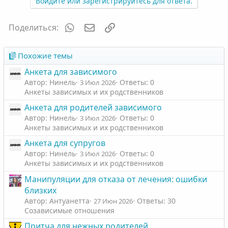
з
г
Войдите или зарегистрируйтесь для ответа.
и
а
т
т
WhatsApp
Электронная почта
Ссылка
Поделиться:
и
и
в
в
Похожие темы
н
н
Анкета для зависимого
ы
ы
Автор: Нинель
Ответы: 0
3 Июл 2026
й
й
Анкеты зависимых и их родственников
г
г
Анкета для родителей зависимого
о
о
Автор: Нинель
Ответы: 0
3 Июл 2026
л
л
Анкеты зависимых и их родственников
о
о
Анкета для супругов
с
с
Автор: Нинель
Ответы: 0
3 Июл 2026
Анкеты зависимых и их родственников
Манипуляции для отказа от лечения: ошибки
близких
Автор: Антуанетта
Ответы: 30
27 Июн 2026
Созависимые отношения
Притча для нежных родителей