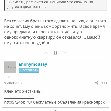
л
л
Выписать, разъехаться. Понимаю что сложно, но
о
о
других вариантов нет.
с
с
Без согласия брата этого сделать нельзя, а он этого
не хочет. Ему очень комфортно жить. В свое время
ему предлагали переехать в отдельную
однокомнатную квартиру, он отказался. С мамой
ему жить очень удобно.
П
Н
0
о
е
з
г
anonymousay
и
а
Посетитель
т
т
и
и
9 Июн 2013
#13
в
в
Клей ето жесткачь..
н
н
_________________
ы
ы
http://24ob.ru/ бесплатные объявления красноярск
й
й