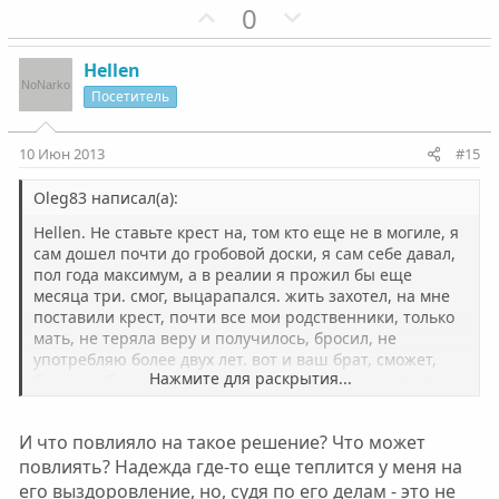
П
Н
0
о
е
з
г
Hellen
и
а
Посетитель
т
т
и
и
10 Июн 2013
#15
в
в
н
н
Oleg83 написал(а):
ы
ы
Hellen. Не ставьте крест на, том кто еще не в могиле, я
й
й
сам дошел почти до гробовой доски, я сам себе давал,
пол года максимум, а в реалии я прожил бы еще
г
г
месяца три. смог, выцарапался. жить захотел, на мне
о
о
поставили крест, почти все мои родственники, только
л
л
мать, не теряла веру и получилось, бросил, не
о
о
употребляю более двух лет. вот и ваш брат, сможет,
Нажмите для раскрытия...
больше общения,если вы конечно хотите его спасти,
с
с
если он вам дорог. понятно, что он сейчас ведет себя
как животное, извините за прямоту. но все возможно,
И что повлияло на такое решение? Что может
легче всего сказать, он не хочет, он пропащий и все
повлиять? Надежда где-то еще теплится у меня на
такое. не опускайте руки, у вас все получится.
его выздоровление, но, судя по его делам - это не