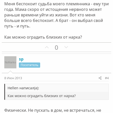
Меня беспокоит судьба моего племянника - ему три
года. Мама скоро от истощения нервного может
раньше времени уйти из жизни. Вот кто меня
больше всего беспокоит. А брат - он выбрал свой
путь - и путь.
Как можно оградить близких от нарка?
П
Н
0
о
е
з
г
sp
и
а
Посетитель
т
т
и
и
8 Июн 2013
#4
в
в
н
н
Hellen написал(а):
ы
ы
Как можно оградить близких от нарка?
й
й
г
г
Физически. Не пускать в дом, не встречаться, не