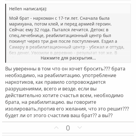
Hellen написал(а):
Мой брат - наркоман с 17-ти лет. Сначала была
марихуана, потом клей, и перед армией героин.
Сейчас ему 32 года. Пытался лечится. Детокс в
спец.лечебнице, реабилитационный центр был
покинут через три дня после поступления. Ездил а
Самару в реабилитационный центр - убежал и оттуда,
без денег. Увозили в деревню - результат тот же. В
Нажмите для раскрытия...
общем, надежды на уход от наркотиков нет. Хотя
говорил мне, что хочет избавиться от этого, но не
Вы уверенны в том что он хочет бросить??? брата
может. Ходили к гадалке - сказала еще 5 лет будет
необходимо, на реабилитацию. употребление
жить. Колется не скрываясь. Живет в Подольске МО. У
наркотиков, как правило сопровождается
него жена и сыну 3 года. Жена приехала из глухой
Сибири, и обратно возвращаться не хочет да и не
разрушениями, всего и везде. если вы
может - с работой там плохо, да и ее отец - алкаш.
действительно хотите счастья всем, необходимо
Сестра предложила жить с ее семьей с соседнем
брата, на реабилитацию. вы говорите
районе, но не захотела. В общем, пока ее выбор жить в
изолировать,против его желания, что это решит???
квартире в нарком. Там же живут мои родители, отцу
будет ли от этого счастлив ваш брат?? а вы??
глубоко фиолетово на все, сам бывший алкаш, бросил
только после отправления на тот свет. Мама работает
П
Н
0
на 3-х работах - брат берет нескончаемые кредиты под
о
е
бешеные проценты. Прошу не отдавать за него.