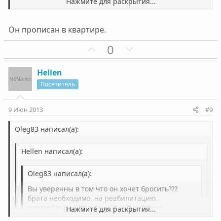
Нажмите для раскрытия...
с
с
А вы как хотите?
Нажмите для раскрытия...
Он прописан в квартире.
П
Н
0
о
е
з
г
Hellen
и
а
Посетитель
т
т
и
и
9 Июн 2013
#9
в
в
н
н
Oleg83 написал(а):
ы
ы
Hellen написал(а):
й
й
г
г
Oleg83 написал(а):
о
о
л
л
Вы уверенны в том что он хочет бросить???
брата необходимо, на реабилитацию.
о
о
употребление наркотиков, как правило
Нажмите для раскрытия...
с
с
сопровождается разрушениями, всего и везде.