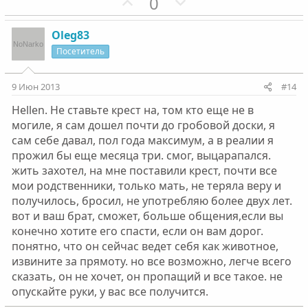
г
П
г
Н
0
о
о
о
е
л
з
л
г
Oleg83
о
и
о
а
Посетитель
с
т
с
т
и
и
9 Июн 2013
#14
в
в
Hellen. Не ставьте крест на, том кто еще не в
н
н
могиле, я сам дошел почти до гробовой доски, я
ы
ы
сам себе давал, пол года максимум, а в реалии я
й
й
прожил бы еще месяца три. смог, выцарапался.
г
г
жить захотел, на мне поставили крест, почти все
о
о
мои родственники, только мать, не теряла веру и
л
л
получилось, бросил, не употребляю более двух лет.
о
о
вот и ваш брат, сможет, больше общения,если вы
с
с
конечно хотите его спасти, если он вам дорог.
понятно, что он сейчас ведет себя как животное,
извините за прямоту. но все возможно, легче всего
сказать, он не хочет, он пропащий и все такое. не
опускайте руки, у вас все получится.