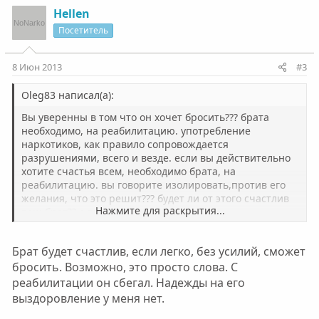
Боится, что приставы придут и опишут имущество, и
з
г
Hellen
отец его убьет. И его посадят. Хотя я считаю, что это
и
а
Посетитель
хороший вариант. Любви у меня к отцу нет. А в
т
т
квартире останутся мама, сноха и племянник - и это
и
и
будет спокойно.
8 Июн 2013
#3
в
в
Вопрос: как можно оградиться от наркомана, можно ли
н
н
Oleg83 написал(а):
его изолировать, как раньше были ЛТП. Есть ли
ы
ы
аналоги и без желания больного-зависимого, в
Вы уверенны в том что он хочет бросить??? брата
й
й
принудительном порядке. Какое законодательство есть
необходимо, на реабилитацию. употребление
на этот счет. У меня есть контакты брата - звонки
наркотиков, как правило сопровождается
г
г
наркоманов и распространителей - это было передано
разрушениями, всего и везде. если вы действительно
о
о
в Подольский отдел по обороту наркотиков. Не знаю,
хотите счастья всем, необходимо брата, на
л
л
был ли от этого толк.
реабилитацию. вы говорите изолировать,против его
о
о
желания, что это решит??? будет ли от этого счастлив
Помогите советом. Что с этой ситуации будет лучше?
Нажмите для раскрытия...
ваш брат?? а вы??
с
с
Как действовать? Хочется счастья для всех, возможно
ли это?
Брат будет счастлив, если легко, без усилий, сможет
бросить. Возможно, это просто слова. С
реабилитации он сбегал. Надежды на его
выздоровление у меня нет.