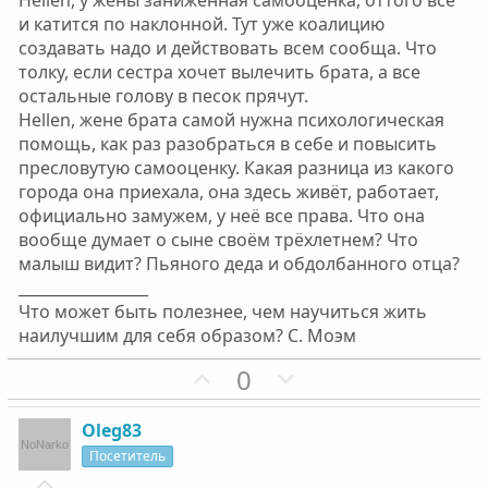
Hellen, у жены заниженная самооценка, оттого всё
й
й
и катится по наклонной. Тут уже коалицию
г
г
создавать надо и действовать всем сообща. Что
о
о
толку, если сестра хочет вылечить брата, а все
л
л
остальные голову в песок прячут.
о
о
Hellen, жене брата самой нужна психологическая
с
с
помощь, как раз разобраться в себе и повысить
пресловутую самооценку. Какая разница из какого
города она приехала, она здесь живёт, работает,
официально замужем, у неё все права. Что она
вообще думает о сыне своём трёхлетнем? Что
малыш видит? Пьяного деда и обдолбанного отца?
_________________
Что может быть полезнее, чем научиться жить
наилучшим для себя образом? С. Моэм
П
Н
0
о
е
з
г
Oleg83
и
а
Посетитель
т
т