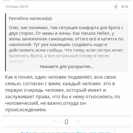
и
и
10 Июн 2013
#18
в
в
н
н
Fevrallina написал(а):
ы
ы
Олег, как понимаю, там ситуация комфорта для брата с
й
й
двух сторон. От мамы и жены. Как писала Hellen, у
жены заниженная самооценка, оттого всё и катится по
г
г
наклонной. Тут уже коалицию создавать надо и
о
о
действовать всем сообща. Что толку, если сестра хочет
л
л
вылечить брата, а все остальные голову в песок
о
о
прячут.
Нажмите для раскрытия...
Hellen, жене брата самой нужна психологическая
с
с
помощь, как раз разобраться в себе и повысить
Как я понял, один человек подавляет, всю свою
пресловутую самооценку. Какая разница из какого
семью. согласен с вами, каждый человек- это в
города она приехала, она здесь живёт, работает,
первую очередь человек, который имеет и
официально замужем, у неё все права. Что она вообще
думает о сыне своём трёхлетнем? Что малыш видит?
заслуживает права, что бы к нему относились по
Пьяного деда и обдолбанного отца?
человеческий, не важно,откуда он
происхождением.
П
Н
0
о
е