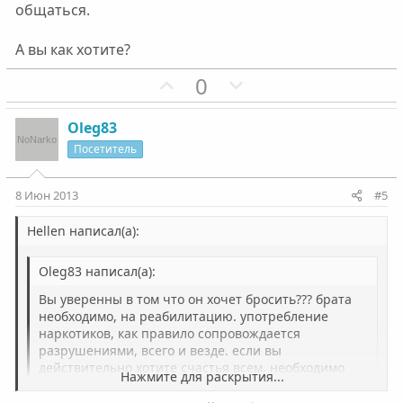
о
о
общаться.
л
л
о
о
А вы как хотите?
с
с
П
Н
0
о
е
з
г
Oleg83
и
а
Посетитель
т
т
и
и
8 Июн 2013
#5
в
в
н
н
Hellen написал(а):
ы
ы
Oleg83 написал(а):
й
й
г
г
Вы уверенны в том что он хочет бросить??? брата
о
о
необходимо, на реабилитацию. употребление
наркотиков, как правило сопровождается
л
л
разрушениями, всего и везде. если вы
о
о
действительно хотите счастья всем, необходимо
Нажмите для раскрытия...
с
с
брата, на реабилитацию. вы говорите
изолировать,против его желания, что это решит???