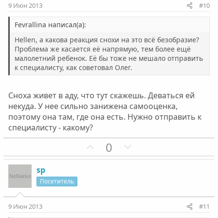
и
и
9 Июн 2013
#10
в
в
н
н
Fevrallina написал(а):
ы
ы
Hellen, а какова реакция снохи на это всё безобразие?
й
й
Проблема же касается её напрямую, тем более ещё
малолетний ребенок. Её бы тоже не мешало отправить
г
г
к специалисту, как советовал Олег.
о
о
л
л
о
о
Сноха живет в аду, что тут скажешь. Деваться ей
некуда. У нее сильно занижена самооценка,
с
с
поэтому она там, где она есть. Нужно отправить к
специалисту - какому?
П
Н
0
о
е
з
г
sp
и
а
Посетитель
т
т
и
и
9 Июн 2013
#11
в
в