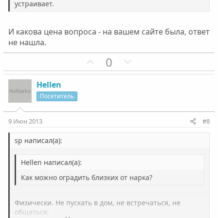
л
л
устраивает.
о
о
с
с
И какова цена вопроса - на вашем сайте была, ответ
не нашла.
П
Н
0
о
е
з
г
Hellen
и
а
Посетитель
т
т
и
и
9 Июн 2013
#8
в
в
н
н
sp написал(а):
ы
ы
Hellen написал(а):
й
й
г
г
Как можно оградить близких от нарка?
о
о
л
л
Физически. Не пускать в дом, не встречаться, не
о
о
общаться.