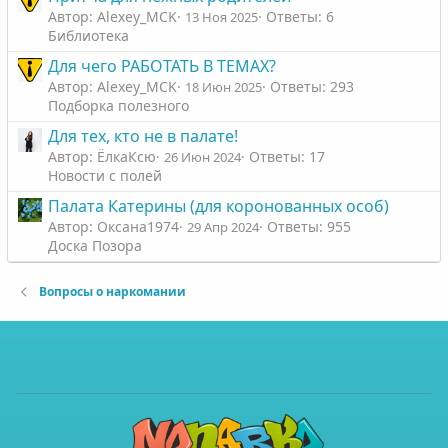
Автор: Alexey_MCK
Ответы: 6
13 Ноя 2025
Библиотека
Для чего РАБОТАТЬ В ТЕМАХ?
Автор: Alexey_MCK
Ответы: 293
18 Июн 2025
Подборка полезного
Для тех, кто не в палате!
Автор: ЁлкаКсю
Ответы: 17
26 Июн 2024
Новости с полей
Палата Катерины (для коронованных особ)
Автор: Оксана1974
Ответы: 955
29 Апр 2024
Доска Позора
Вопросы о наркомании