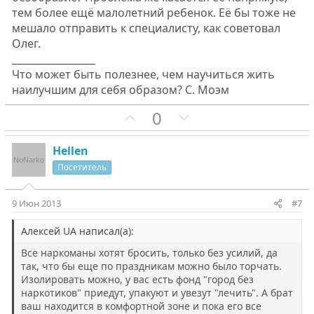
ы
ы
тем более ещё малолетний ребенок. Её бы тоже не
й
й
мешало отправить к специалисту, как советовал
г
г
Олег.
о
о
_________________
л
л
Что может быть полезнее, чем научиться жить
о
о
наилучшим для себя образом? С. Моэм
с
с
П
Н
0
о
е
з
г
Hellen
и
а
Посетитель
т
т
и
и
9 Июн 2013
#7
в
в
н
н
Алексей UA написал(а):
ы
ы
Все наркоманы хотят бросить, только без усилий, да
й
й
так, что бы еще по праздникам можно было торчать.
Изолировать можно, у вас есть фонд "город без
г
г
наркотиков" приедут, упакуют и увезут "лечить". А брат
о
о
ваш находится в комфортной зоне и пока его все