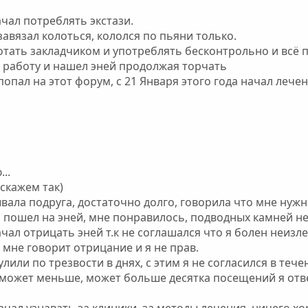
ачал потреблять экстази.
завязал колоться, кололся по пьяни только.
отать закладчиком и употреблять бесконтрольно и всё 
л работу и нашел эней продолжая торчать
опал на этот форум, с 21 Января этого года начал лече
..
скажем так)
вала подруга, достаточно долго, говорила что мне нужн
 пошел на эней, мне понравилось, подводных камней н
чал отрицать эней т.к не соглашался что я болен неизл
 мне говорит отрицание и я не прав.
лили по трезвости в днях, с этим я не согласился в течен
может меньше, может больше десятка посещений я отвер
чал узнавать за клиники, за методы лечения, ничего х