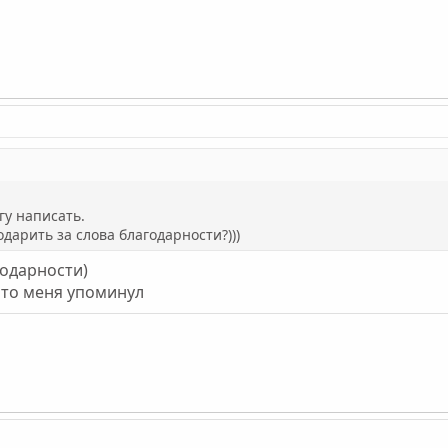
гу написать.
арить за слова благодарности?)))
годарности)
 что меня упоминул