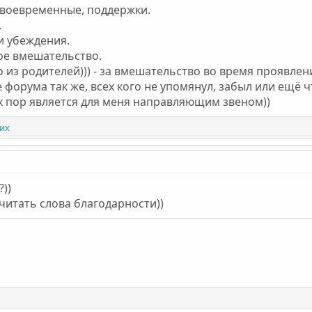
 своевременные, поддержки.
.
и убеждения.
ое вмешательство.
то из родителей))) - за вмешательство во время проявле
форума так же, всех кого не упомянул, забыл или ещё чт
сих пор является для меня направляющим звеном))
гих
))
 читать слова благодарности))