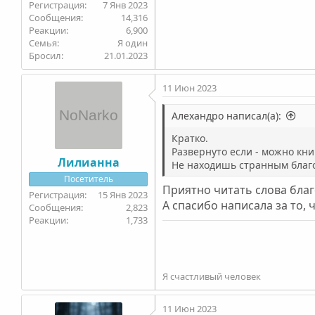
7 Янв 2023
14,316
6,900
Семья
Я один
Бросил
21.01.2023
11 Июн 2023
Алехандро написал(а):
Кратко.
Развернуто если - можно кни
Лилианна
Не находишь странным благод
Посетитель
Приятно читать слова бла
15 Янв 2023
А спасибо написала за то,
2,823
1,733
Я счастливый человек
11 Июн 2023