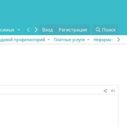
исимых
Статьи
Вход
Отзывы
Регистрация
О проекте
Поиск
Tel
удовой профилакторий
Платные услуги
Неформат
Рех
#1