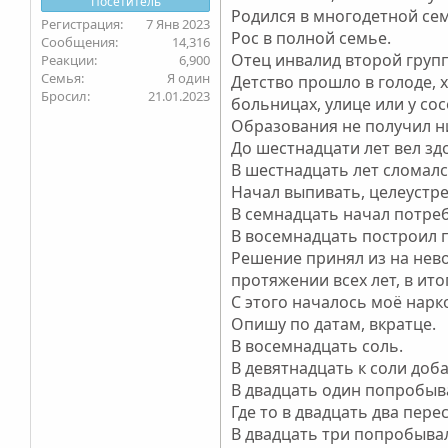
Посетитель
Родился в многодетной се
7 Янв 2023
Рос в полной семье.
14,316
Отец инвалид второй групп
6,900
Семья
Я один
Детство прошло в голоде, 
Бросил
21.01.2023
больницах, улице или у сос
Образования не получил н
До шестнадцати лет вел зд
В шестнадцать лет сломалс
Начал выпивать, целеустр
В семнадцать начал потреб
В восемнадцать построил п
Решение принял из на нево
протяжении всех лет, в ито
С этого началось моё нар
Опишу по датам, вкратце.
В восемнадцать соль.
В девятнадцать к соли доба
В двадцать один попробыва
Где то в двадцать два пере
В двадцать три попробывал