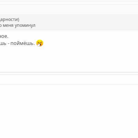
дарности)
то меня упоминул
ное.
ешь - поймёшь.