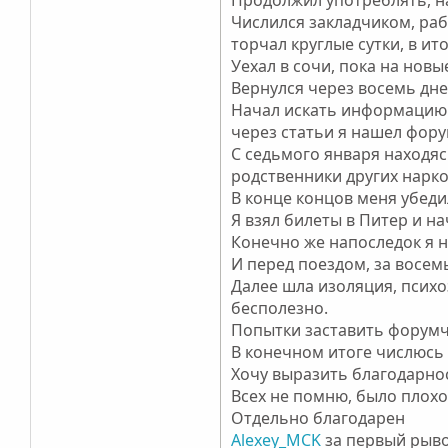
Числился закладчиком, раб
торчал круглые сутки, в ит
Уехал в сочи, пока на нов
Вернулся через восемь дне
Начал искать информацию с
через статьи я нашел фору
С седьмого января находяс
родственники других нарк
В конце концов меня убеди
Я взял билеты в Питер и н
Конечно же напоследок я н
И перед поездом, за восемь
Далее шла изоляция, психо
бесполезно.
Попытки заставить форумча
В конечном итоге числюсь
Хочу выразить благодарнос
Всех не помню, было плохо
Отдельно благодарен
Alexey_MCK
за первый рыво