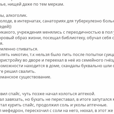
мье, нищей даже по тем меркам.
ы, алкоголик.
холоде, в интернатах, санаториях для туберкулезно боль
едей))
икакого, учреждения менялись с переодичностью в пол 
оровый образ жизни, посещал библиотеку, обучал себя 
я.
емленно спиваться.
лять никотин, т.к нельзя было пить после попытки суиц
ристройку во дворе и переехал в неё из семейного гнёз
зможности находится в доме, скандалы буквально шли с 
ге решил свалить.
команское существование.
вил спайс, чуть позже начал колоться аптекой.
л завязать, но бухать не переставал, в итоге запутался
стал курить спайс, продолжил соль и уколы аптечные.
 мефедрон, перескочил с соли на него, нюхал, в этот ж