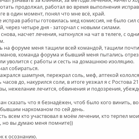
отать продолжал, работал во время выполнения исправ 
оге в один момент, понял что мне всё, край.
ые исправ работы готовилась мед комиссия, не было сил
й, через четыре дня - заторчал с новыми силами.
нова, насчет лечения, наткнулся на чат в телеге, с одн
м.
ь на форуме меня тащили всей командой, тащили почти д
оманов, команда форума и бывший меня пытались отрез
ли уволится с работы и сесть на домашнюю изоляцию.
ачал собираться.
ажрался шампуня, пережрал соль, меф, аптекой кололся
 часов до, накурился соли, в итоге уезжал я с Ростова 21
зы, нежелание лечится, обвинения и подозрения, убежд
н сказать что я безнадёжен, чтоб было кого винить, воо
 бывшим наркоманом по сей день.
ть всем кто участвовал в моём лечении, кто терпел мои
, но вы думаю меня помните))
к к осознанию.