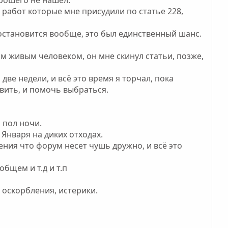
работ которые мне присудили по статье 228,
 остановится вообще, это был единственный шанс.
им живым человеком, он мне скинул статьи, позже,
ве недели, и всё это время я торчал, пока
вить, и помочь выбраться.
 пол ночи.
 Января на диких отходах.
ения что форум несет чушь дружно, и всё это
бщем и т.д и т.п
 оскорбления, истерики.