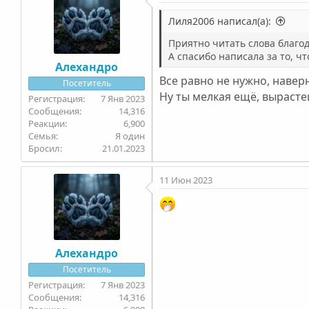
Лиля2006 написал(а):
Приятно читать слова благо
А спасибо написала за то, ч
Алехандро
Все равно не нужно, навер
Посетитель
Ну ты мелкая ещё, выраст
7 Янв 2023
14,316
6,900
Семья
Я один
Бросил
21.01.2023
11 Июн 2023
Алехандро
Посетитель
7 Янв 2023
14,316