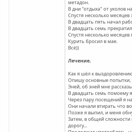
метадон.
В дни "отдыха" от уколов н
Спустя несколько месяцев 
В двадцать пять начал раб
В двадцать семь прекрати
Спустя несколько месяцев п
Курить бросил в мае.
Всё))
Лечение.
Как я шёл к выздоровлению.
Опишу основные попытки, 
Эней, об эней мне рассказы
В двадцать семь помоему я
Через пару посещений я на
Они начали втирать что во
Позже я выпил, и меня обну
Затем, в общей сложности 
дорогу...
Продолжил употреблять, на