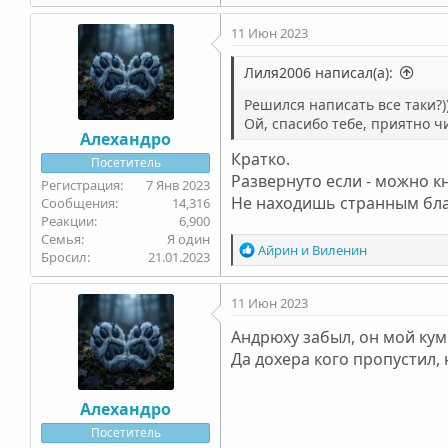
а
11 Июн 2023
к
ц
и
Лиля2006 написал(а):
и
Решился написать все таки?)
:
Ой, спасибо тебе, приятно ч
Алехандро
Кратко.
Посетитель
Развернуто если - можно к
7 Янв 2023
Не находишь странным благ
14,316
6,900
Семья
Я один
Р
Айрин
и
Виленин
Бросил
21.01.2023
е
а
11 Июн 2023
к
ц
Андрюху забыл, он мой кум
и
Да дохера кого пропустил, н
и
:
Алехандро
Посетитель