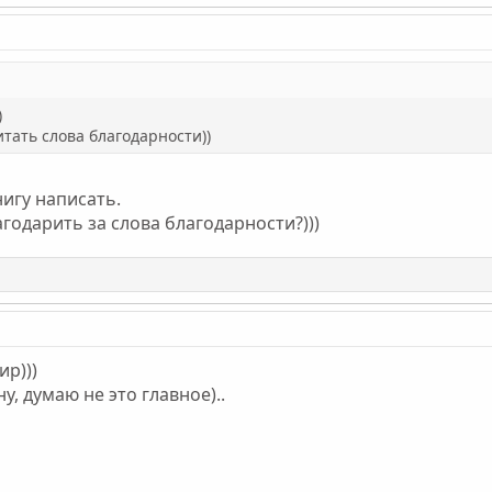
)
итать слова благодарности))
нигу написать.
одарить за слова благодарности?)))
ир)))
у, думаю не это главное)..