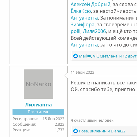
Алексей Добрый
, за слова
ЁлкаКсю
, за настойчивость
Антуанетта
, За понимания 
Зизифора
, за своевременн
polli
,
Лиля2006
, и ещё кто 
Всей действующей команде 
Антуанетта
, за то что до 
Р
Mari❤️
,
VK
,
Светлана.
и 12 дру
е
а
11 Июн 2023
к
ц
Решился написать все таки?
и
Ой, спасибо тебе, приятно
и
:
Лилианна
Посетитель
15 Янв 2023
Я счастливый человек
2,823
1,733
Р
Роза
,
Виленин
и
Diana22
е