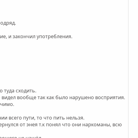
подряд.
ние, и закончил употребления.
о туда сходить.
е видел вообще так как было нарушено восприятия.
ечимо.
ии всего пути, то что пить нельзя.
нулся от энея т.к понял что они наркоманы, всю
орошего не нашёл.