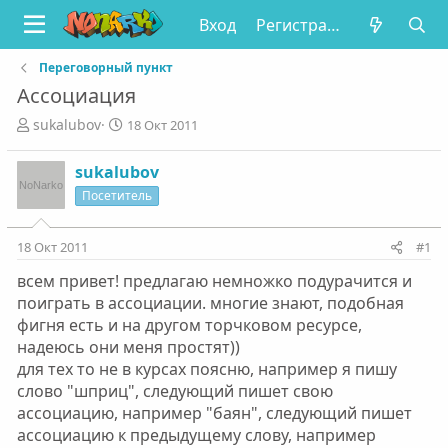
Вход
Регистрация
Переговорный пункт
Ассоциация
А
Д
sukalubov
18 Окт 2011
в
а
т
т
sukalubov
о
а
Посетитель
р
н
т
а
е
ч
18 Окт 2011
#1
м
а
ы
л
всем привет! предлагаю немножко подурачится и
а
поиграть в ассоциации. многие знают, подобная
фигня есть и на другом торчковом ресурсе,
надеюсь они меня простят))
для тех то не в курсах поясню, например я пишу
слово "шприц", следующий пишет свою
ассоциацию, например "баян", следующий пишет
ассоциацию к предыдущему слову, например