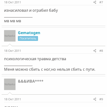
18 Окт 2011
#7
изнасиловал и ограбил бабу
_________________
мв мв мв
Gematogen
Посетитель
18 Окт 2011
#8
психологическая травма детства
_________________
Меня можно сбить с ног,но нельзя сбить с пути.
&&&ИВА****
18 Окт 2011
#9