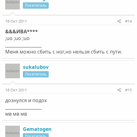
Посетитель
18 Окт 2011
#14
&&&ИВА****
;uo ;uo ;uo
_________________
Меня можно сбить с ног,но нельзя сбить с пути.
sukalubov
Посетитель
18 Окт 2011
#15
дознулся и подох
_________________
мв мв мв
Gematogen
Посетитель