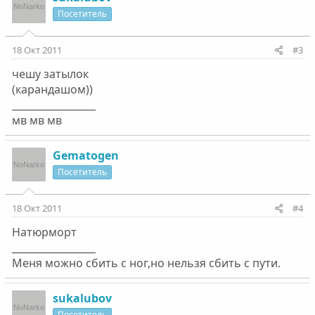
Посетитель
18 Окт 2011
#3
чешу затылок
(карандашом))
_________________
мв мв мв
Gematogen
Посетитель
18 Окт 2011
#4
Натюрморт
_________________
Меня можно сбить с ног,но нельзя сбить с пути.
sukalubov
Посетитель