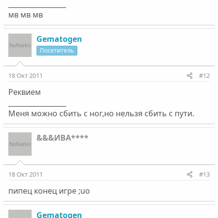
_________________
мв мв мв
Gematogen
Посетитель
18 Окт 2011
#12
Реквием
_________________
Меня можно сбить с ног,но нельзя сбить с пути.
&&&ИВА****
18 Окт 2011
#13
пипец конец игре ;uo
Gematogen