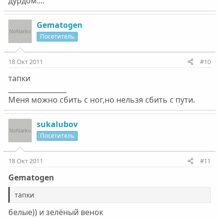
дурдом....
Gematogen
Посетитель
18 Окт 2011
#10
тапки
_________________
Меня можно сбить с ног,но нельзя сбить с пути.
sukalubov
Посетитель
18 Окт 2011
#11
Gematogen
тапки
белые)) и зелёный венок