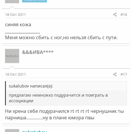
18 Окт 2011
#16
синяя кожа
_________________
Меня можно сбить с ног,но нельзя сбить с пути.
&&&ИВА****
18 Окт 2011
#17
sukalubov написал(а):
предлагаю немножко подурачится и поиграть в
ассоциации
Ни хрена себе подурачился rt rt rt rt чернушник ты
парниша..............ну в плане юмора пвы