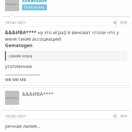
sukalubov
Посетитель
18 Окт 2011
#18
&&&ИВА****
ну это игра)) я виноват чтоли что у
меня такие ассоциации)
Gematogen
синяя кожа
утопленник
_________________
мв мв мв
&&&ИВА****
18 Окт 2011
#19
речная лилия...