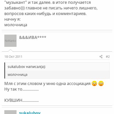
"музыкант" и так далее. в итоге получается
забавно))) главное не писать ничего лишнего,
вопросов каких-нибудь и комментариев.
начну я:
молочница
&&&ИВА****
18 Окт 2011
#2
sukalubov написал(а):
молочница
Мля с этим словом у мню одна ассоциация
Ну так то................
КУВШИН................
sukalubov