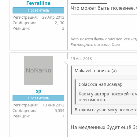
_________________
Fevrallina
Что может быть полезнее,
Посетитель
29 Апр 2013
2,130
3
Что может быть полезнее, чем на
Растворись в жизни. Ошо
19 Авг 2013
Makaveli написал(а):
ColaCoca написал(а):
sp
Как и у автора похожей те
Посетитель
невозможно.
13 Янв 2012
В таком случае могу посовет
5,534
7
На медленных будет ещё бо