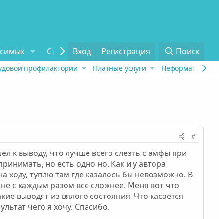
исимых
Статьи
Вход
Отзывы
Регистрация
О проекте
Поиск
Tel
удовой профилакторий
Платные услуги
Неформат
Рех
#1
ел к выводу, что лучше всего слезть с амфы при
инимать, но есть одно но. Как и у автора
а ходу, туплю там где казалось бы невозможно. В
мне с каждым разом все сложнее. Меня вот что
кие выводят из вялого состояния. Что касается
ультат чего я хочу. Спасибо.