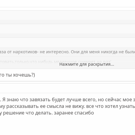
аза от наркотиков- не интересно. Они для меня никогда не были 
етовать,только,что нибудь медленное,снимает на раз'
Нажмите для раскрытия...
оветчик не ответчик!)
его ты хочешь?)
Нажмите для раскрытия...
Нажмите для раскрытия...
 Я знаю что завязать будет лучше всего, но сейчас мое 
ому рассказывать ее смысла не вижу. все что хотел узнат
 решение что делать. заранее спасибо