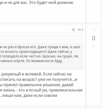
г
и
л
 и не для вас. Это будет мой дневник.
а
в
о
т
н
с
и
ы
в
й
П
н
г
#12
о
ы
о
0
з
й
л
Н
и
г
о
и не раз я бросал его. Даже придя к вам, я шел
е
т
 та ясность происходящего? Даже сейчас у
о
с
г
стопиздело если честно. Бросаю, на сухую. Не
и
л
тчаяных жертв. По возможности буду
а
в
о
т
н
с
и
, разумный и волевой. Если сейчас не
ы
списать на возраст уже не получится...и
в
й
 ты принял правильное решение, давай
н
г
я жизнь - это и ясный ум, привлекательная
ы
о
...пиши нам, даже если совсем
й
л
г
о