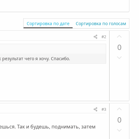
Сортировка по дате
Сортировка по голосам
П
#2
о
0
з
Н
и
 результат чего я хочу. Спасибо.
е
т
г
и
а
в
т
н
и
ы
в
й
П
н
г
#3
о
ы
о
0
з
й
л
ешься. Так и будешь, поднимать, затем
Н
и
г
о
е
т