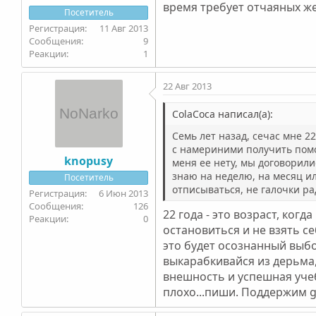
время требует отчаяных же
Посетитель
11 Авг 2013
9
1
22 Авг 2013
ColaCoca написал(а):
Семь лет назад, сечас мне 22
с намериними получить помощ
knopusy
меня ее нету, мы договорили
знаю на неделю, на месяц и
Посетитель
отписываться, не галочки рад
6 Июн 2013
126
22 года - это возраст, ког
0
остановиться и не взять се
это будет осознанный выбо
выкарабкивайся из дерьма,
внешность и успешная учеба
плохо...пиши. Поддержим 