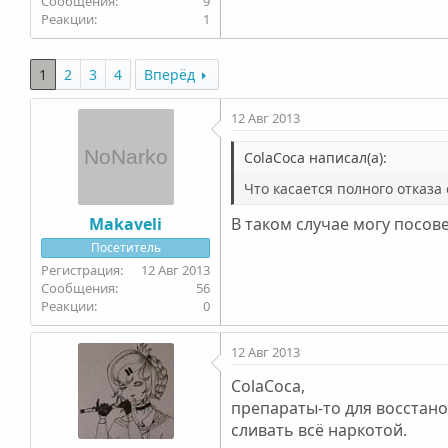
9
1
1
2
3
4
Вперёд
12 Авг 2013
ColaCoca написал(а):
Что касается полного отказа 
Makaveli
В таком случае могу посов
Посетитель
12 Авг 2013
56
0
12 Авг 2013
ColaCoca,
препараты-то для восстано
сливать всё наркотой.