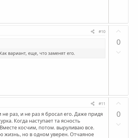
а
в
о
т
н
с
и
ы
в
й
П
н
г
#10
о
ы
о
0
з
й
л
Н
и
г
о
Как вариант, еще, что заменят его.
е
т
о
с
г
и
л
а
в
о
т
н
с
и
ы
в
й
П
н
г
#11
о
ы
о
0
 не раз, и не раз я бросал его. Даже придя
з
й
л
урка. Когда наступает та ясность
Н
и
г
о
 Вместе косчим, потом. выруливаю все.
е
т
о
с
сю жизнь, но в одном уверен. Отчаяное