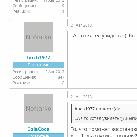
9
1
21 Авг 2013
..А что хотел увидеть?))..
buch1977
Посетитель
2 Авг 2013
847
2
21 Авг 2013
buch1977 написал(а):
..А что хотел увидеть?))..Вы
ColaCoca
То, что поможет восстанов
его. Только можно пожалуй
Посетитель