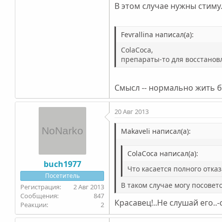
В этом случае нужны стиму
Fevrallina написал(а):
ColaCoca,
препараты-то для восстановл
Смысл -- нормально жить б
20 Авг 2013
Makaveli написал(а):
ColaCoca написал(а):
buch1977
Что касается полного отказ
Посетитель
В таком случае могу посовет
2 Авг 2013
847
Красавец!..Не слушай его..-
2