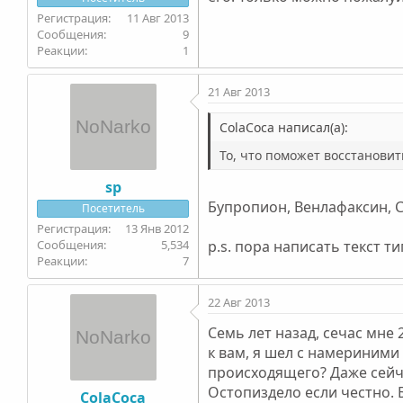
11 Авг 2013
9
1
21 Авг 2013
ColaCoca написал(а):
То, что поможет восстановит
sp
Бупропион, Венлафаксин, С
Посетитель
13 Янв 2012
5,534
p.s. пора написать текст т
7
22 Авг 2013
Семь лет назад, сечас мне 
к вам, я шел с намериними
происходящего? Даже сейча
Остопиздело если честно. 
ColaCoca