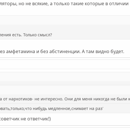
ляторы, но не всякие, а только такие которые в отличи
ения есть. Только смысл?
ез амфетамина и без абстиненции. А там видно будет.
а от наркотиков- не интересно. Они для меня никогда не были ка
овать,только,что нибудь медленное,снимает на раз'
советчик не ответчик!)