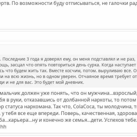
ртв. По возможности буду отписываться, не галочки ради
. Последние 3 года я доверял ему, он меня подставлял и не раз, 
ь, засцал что опять повториться день сурка. Когда наступает
сь что будем жить так. Вместе косчим, потом. выруливаю все. О
ли на всю жизнь, но в одном уверен. Отчаяное время требует о
и и не для вас. Это будет мой дневник.
да мальчик должен уже понять, что он мужчина...взрослый
бя в руки, отказавшись от долбанной наркоты, то потом 
р статуса наркомана. Так что, СolaCoca, ты молодчина,
 у тебя все еще впереди. Поверь, качественная, здорова
...карьера...ну и конечно же семья...дети. Успехов тебе
ghh