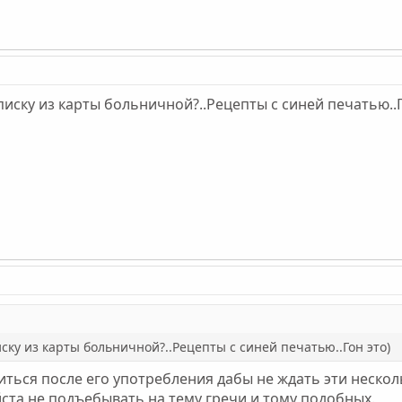
Выписку из карты больничной?..Рецепты с синей печатью..Г
писку из карты больничной?..Рецепты с синей печатью..Гон это)
иться после его употребления дабы не ждать эти несколь
ста не подъебывать на тему гречи и тому подобных.