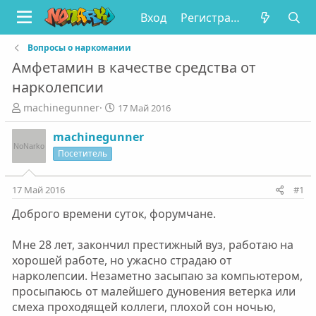
Вход
Регистрация
Вопросы о наркомании
Амфетамин в качестве средства от
нарколепсии
А
Д
machinegunner
17 Май 2016
в
а
т
т
machinegunner
о
а
Посетитель
р
н
т
а
е
ч
17 Май 2016
#1
м
а
Доброго времени суток, форумчане.
ы
л
а
Мне 28 лет, закончил престижный вуз, работаю на
хорошей работе, но ужасно страдаю от
нарколепсии. Незаметно засыпаю за компьютером,
просыпаюсь от малейшего дуновения ветерка или
смеха проходящей коллеги, плохой сон ночью,