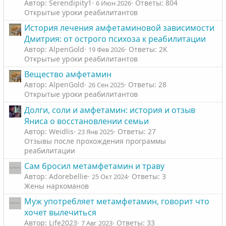
Автор: Serendipity1
Ответы: 804
6 Июн 2026
о
о
Открытые уроки реабилитантов
л
л
История лечения амфетаминовой зависимости
о
о
Дмитрия: от острого психоза к реабилитации
с
с
Автор: AlpenGold
Ответы: 2K
19 Фев 2026
Открытые уроки реабилитантов
Вещество амфетамин
Автор: AlpenGold
Ответы: 28
26 Сен 2025
Открытые уроки реабилитантов
Долги, соли и амфетамин: история и отзыв
Яниса о восстановлении семьи
Автор: Weidlis
Ответы: 27
23 Янв 2025
Отзывы после прохождения программы
реабилитации
Сам бросил метамфетамин и траву
Автор: Adorebellie
Ответы: 3
25 Окт 2024
Жены наркоманов
Муж употребляет метамфетамин, говорит что
хочет вылечиться
Автор: Life2023
Ответы: 33
7 Авг 2023