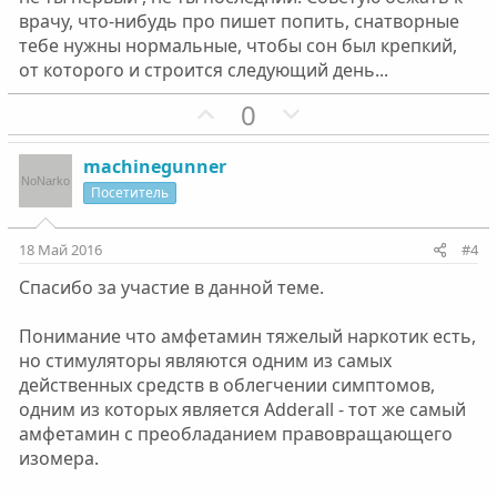
о
о
врачу, что-нибудь про пишет попить, снатворные
л
л
тебе нужны нормальные, чтобы сон был крепкий,
о
о
от которого и строится следующий день...
с
с
П
Н
0
о
е
з
г
machinegunner
и
а
Посетитель
т
т
и
и
18 Май 2016
#4
в
в
Спасибо за участие в данной теме.
н
н
ы
ы
Понимание что амфетамин тяжелый наркотик есть,
й
й
но стимуляторы являются одним из самых
г
г
действенных средств в облегчении симптомов,
о
о
одним из которых является Adderall - тот же самый
л
л
амфетамин с преобладанием правовращающего
о
о
изомера.
с
с