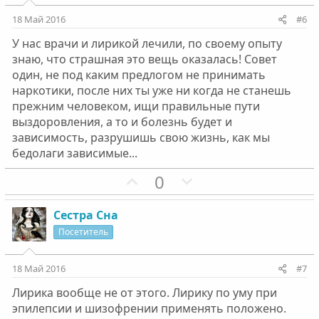
и
и
18 Май 2016
#6
в
в
У нас врачи и лирикой лечили, по своему опыту
н
н
знаю, что страшная это вещь оказалась! Совет
ы
ы
один, не под каким предлогом не принимать
й
й
наркотики, после них ты уже ни когда не станешь
г
г
прежним человеком, ищи правильные пути
о
о
выздоровления, а то и болезнь будет и
л
л
зависимость, разрушишь свою жизнь, как мы
о
о
бедолаги зависимые...
с
с
П
Н
0
о
е
з
г
Сестра Сна
и
а
Посетитель
т
т
и
и
18 Май 2016
#7
в
в
Лирика вообще не от этого. Лирику по уму при
н
н
эпилепсии и шизофрении применять положено.
ы
ы