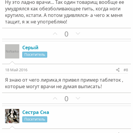
Ну это ладно врачи... Так один товарищ вообще ее
й
й
умудрялся как обезболивающее пить, когда ноги
г
г
крутило, кстати. А потом удивлялся- а чего ж меня
о
о
тащит, я ж не употребляю!
л
л
П
Н
0
о
о
о
е
с
с
з
г
Серый
и
а
Посетитель
т
т
и
и
18 Май 2016
#8
в
в
Я знаю от чего лирика,я привел пример таблеток ,
н
н
которые могут врачи не думая выписать!
ы
ы
й
й
П
Н
0
г
г
о
е
о
о
з
г
Сестра Сна
л
л
и
а
Посетитель
о
о
т
т
с
с