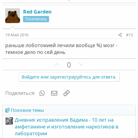
о
е
о
о
з
г
с
с
Red Garden
и
а
Посетитель
т
т
и
и
19 Май 2016
#13
в
в
раньше лоботомией лечили вообще %) мозг -
н
н
темное дело по сей день
ы
ы
й
й
П
Н
0
г
г
о
е
о
о
з
г
Войдите или зарегистрируйтесь для ответа.
л
л
и
а
о
о
т
т
WhatsApp
Электронная почта
Ссылка
Поделиться:
с
с
и
и
в
в
Похожие темы
н
н
Дневник исправления Вадима - 10 лет на
ы
ы
амфетамине и изготовление наркотиков в
й
й
лаборатории
г
г