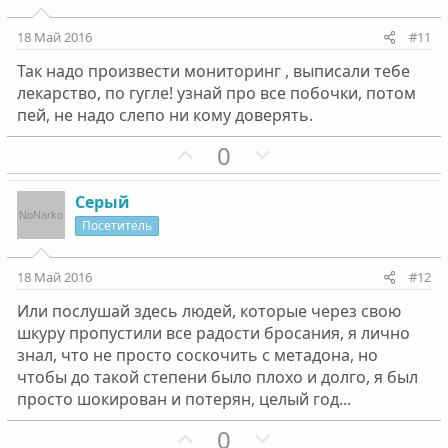
т
т
и
и
18 Май 2016
#11
в
в
Так надо произвести мониторинг , выписали тебе
н
н
лекарство, по гугле! узнай про все побочки, потом
ы
ы
пей, не надо слепо ни кому доверять.
й
й
г
П
г
Н
0
о
о
о
е
л
з
л
г
Серый
о
и
о
а
Посетитель
с
т
с
т
и
и
18 Май 2016
#12
в
в
Или послушай здесь людей, которые через свою
н
н
шкуру пропустили все радости бросания, я лично
ы
ы
знал, что не просто соскочить с метадона, но
й
й
чтобы до такой степени было плохо и долго, я был
г
г
просто шокирован и потерян, целый год...
о
о
П
Н
0
л
л