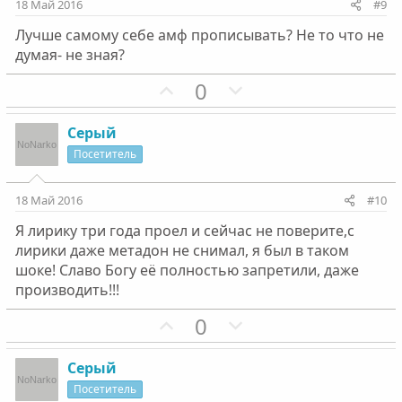
и
и
18 Май 2016
#9
в
в
Лучше самому себе амф прописывать? Не то что не
н
н
думая- не зная?
ы
ы
й
й
П
Н
0
г
г
о
е
о
о
з
г
Серый
л
л
и
а
Посетитель
о
о
т
т
с
с
и
и
18 Май 2016
#10
в
в
Я лирику три года проел и сейчас не поверите,с
н
н
лирики даже метадон не снимал, я был в таком
ы
ы
шоке! Славо Богу её полностью запретили, даже
й
й
производить!!!
г
г
П
Н
0
о
о
о
е
л
л
з
г
о
о
Серый
и
а
с
с
Посетитель