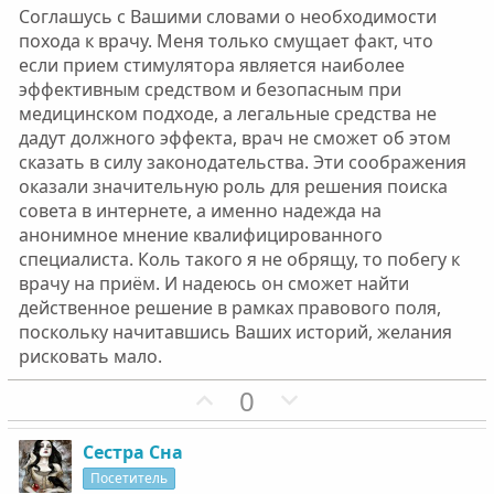
Соглашусь с Вашими словами о необходимости
похода к врачу. Меня только смущает факт, что
если прием стимулятора является наиболее
эффективным средством и безопасным при
медицинском подходе, а легальные средства не
дадут должного эффекта, врач не сможет об этом
сказать в силу законодательства. Эти соображения
оказали значительную роль для решения поиска
совета в интернете, а именно надежда на
анонимное мнение квалифицированного
специалиста. Коль такого я не обрящу, то побегу к
врачу на приём. И надеюсь он сможет найти
действенное решение в рамках правового поля,
поскольку начитавшись Ваших историй, желания
рисковать мало.
П
Н
0
о
е
з
г
Сестра Сна
и
а
Посетитель