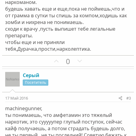
наркоманом.
будешь хавать еще и еще,пока не поймешь,что и
от грамма в сутки ты спишь за компом,ходишь как
зомби и нихрена не понимаешь.
сходи к врачу ,пусть выпишет тебе легальные
препараты.
чтобы еще и не приняли
тебя,Дурачка,прости,нарколептика.
П
Н
0
о
е
з
г
Серый
и
а
Посетитель
т
т
и
и
17 Май 2016
#3
в
в
machinegunner,
н
н
ты понимаешь, что амфетамин это тяжелый
ы
ы
наркотик, это сууууупер глупый поступок, сейчас
й
й
кайф получаешь, а потом страдать будешь долго,
г
г
не ты первый , не ты последний! Советую бежать к