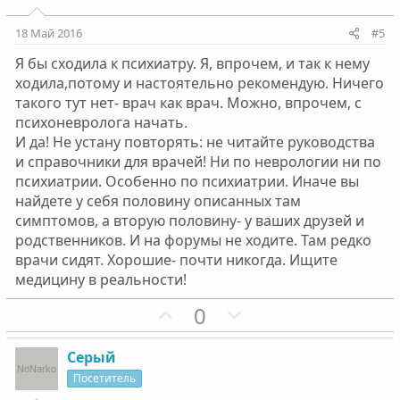
т
т
и
и
18 Май 2016
#5
в
в
Я бы сходила к психиатру. Я, впрочем, и так к нему
н
н
ходила,потому и настоятельно рекомендую. Ничего
ы
ы
такого тут нет- врач как врач. Можно, впрочем, с
й
й
психоневролога начать.
г
г
И да! Не устану повторять: не читайте руководства
о
о
и справочники для врачей! Ни по неврологии ни по
л
л
психиатрии. Особенно по психиатрии. Иначе вы
о
о
найдете у себя половину описанных там
с
с
симптомов, а вторую половину- у ваших друзей и
родственников. И на форумы не ходите. Там редко
врачи сидят. Хорошие- почти никогда. Ищите
медицину в реальности!
П
Н
0
о
е
з
г
Серый
и
а
Посетитель
т
т