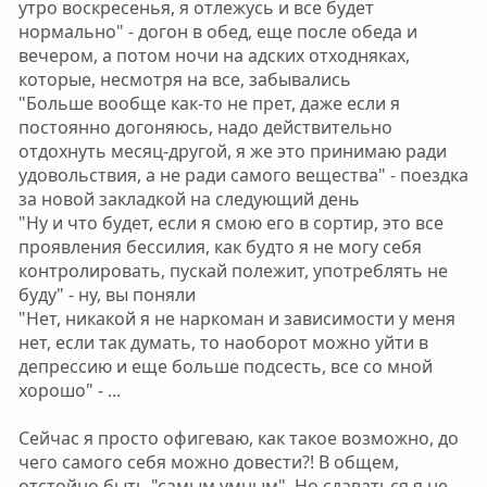
утро воскресенья, я отлежусь и все будет
нормально" - догон в обед, еще после обеда и
вечером, а потом ночи на адских отходняках,
которые, несмотря на все, забывались
"Больше вообще как-то не прет, даже если я
постоянно догоняюсь, надо действительно
отдохнуть месяц-другой, я же это принимаю ради
удовольствия, а не ради самого вещества" - поездка
за новой закладкой на следующий день
"Ну и что будет, если я смою его в сортир, это все
проявления бессилия, как будто я не могу себя
контролировать, пускай полежит, употреблять не
буду" - ну, вы поняли
"Нет, никакой я не наркоман и зависимости у меня
нет, если так думать, то наоборот можно уйти в
депрессию и еще больше подсесть, все со мной
хорошо" - ...
Сейчас я просто офигеваю, как такое возможно, до
чего самого себя можно довести?! В общем,
отстойно быть "самым умным". Но сдаваться я не