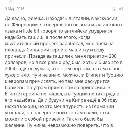
9 Мар 2016
#4
Да ладно, феечка. Находясь в Италии, в экскурсии
по Флоренции, я совершенно не зная итальянского
языка и little bit говоря по английски умудрился
надыбать гашиш, а после этого, когда
мыслительный процесс заработал, мне прям на
площадь Синьёрии героин, машинку и воду
принесли. Правда вытащили с меня при этом 200
долларов, но я всё равно рад был. Хоть и было это в
2004 году, не думаю, что с тех пор там в этом плане
хуже стало. Ну и не знаю, можно ли Египет и Турцию
к европам причислять, но там мне раскурится
бармены по утрам прям в номер приносили. В
Египте героина не нашёл, а в Турции не так трудно
его надыбать. Да и будучи на Кипре ещё в 96 году
нюхал кокоин, но это меня туристы из Германии
угощали, но наверное они его там взяли, хотя
может и с собой привезли. Так что было бы
желание. Ну никак невозможно поверить, что в