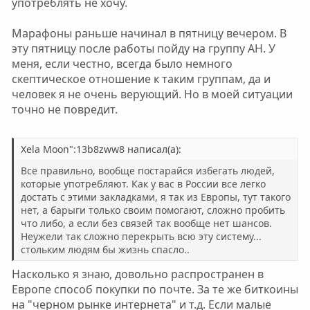
употреблять не хочу.
Марафоны раньше начинал в пятницу вечером. В
эту пятницу после работы пойду на группу АН. У
меня, если честно, всегда было немного
скептическое отношение к таким группам, да и
человек я не очень верующий. Но в моей ситуации
точно не повредит.
Xela Moon":13b8zww8 написал(а):
Все правильно, вообще постарайся избегать людей,
которые употребляют. Как у вас в России все легко
достать с этими закладками, я так из Европы, тут такого
нет, а барыги только своим помогают, сложно пробить
что либо, а если без связей так вообще нет шансов.
Неужели так сложно перекрыть всю эту систему...
стольким людям бы жизнь спасло..
Насколько я знаю, довольно распространен в
Европе способ покупки по почте. За те же биткоины
на "черном рынке интернета" и т.д. Если малые