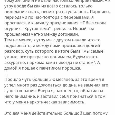
тому же, они и не были настолько неприятными. А к
утру вроде бы как из всего осталось только
нежелание спать, несмотря на усталость. Паршиво,
периодами по час-полтора с перерывами, я
проспался, и к началу празднования НГ был снова
огурчик. "Крутая тема" - решил я. Новый год
прошел незаметно между догонами.
Тем не менее, к утру мы с другом начали что-то
подозревать, и между нами произошел долгий
разговор, суть которого в итоге была "мы самые
умные, все прекрасно понимаем, будем юзать
аккуратно, наркоманами никогда не станем". А
домой я пошел с пакетиком порошка.
...
Прошло чуть больше 3-х месяцев. За это время я
успел много раз докопаться до дна, не замечая его
существования. Вчера я, наконец-то, обратил на
него внимание, и заставил себя признаться в том,
что у меня наркотическая зависимость.
Это для меня действительно большой шаг, потому