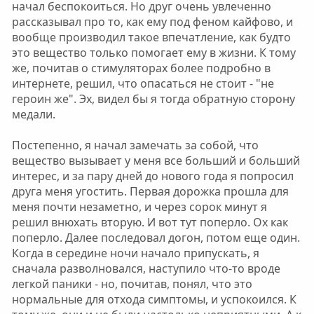
начал беспокоиться. Но друг очень увлеченно
рассказывал про то, как ему под феном кайфово, и
вообще производил такое впечатление, как будто
это вещество только помогает ему в жизни. К тому
же, почитав о стимуляторах более подробно в
интернете, решил, что опасаться не стоит - "не
героин же". Эх, видел бы я тогда обратную сторону
медали.
Постепенно, я начал замечать за собой, что
вещество вызывает у меня все больший и больший
интерес, и за пару дней до нового года я попросил
друга меня угостить. Первая дорожка прошла для
меня почти незаметно, и через сорок минут я
решил внюхать вторую. И вот тут поперло. Ох как
поперло. Далее последовал догон, потом еще один.
Когда в середине ночи начало припускать, я
сначала разволновался, наступило что-то вроде
легкой паники - но, почитав, понял, что это
нормальные для отхода симптомы, и успокоился. К