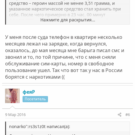
средство – героин массой не менее 3,51 грамма, и
указанное наркотическое средство стал хранить при
себе. После чего примерно в 23 час. 00 минут
Нажмите для раскрытия...
ДД.ММ.ГГГГ он, А.А.А., находясь на лестничной
площадке пятого этажа четвертого подъезда <адрес>
был задержан сотрудниками <...> полиции МВД России,
У меня после суда телефон в квартире несколько
вслед за чем примерно в 23 часа 45 минут ДД.ММ.ГГГГ
месяцев лежал на зарядке, когда вернулся,
в помещении <...> отдела полиции МВД России,
расположенного по адресу: <адрес>, <адрес>, в ходе
оказалось, до мая месяца мне барыга писал смс и
личного досмотра у него, А.А.А., было обнаружено и
звонил и то, по той причине, что с меня сняли
изъято из правого бокового наружного кармана,
обслуживание сим-карты, номер в свободное
одетой на нем, А.А.А., куртки, сверток из глянцевой
пользование ушел. Так что вот так у нас в России
бумаги, содержащий порошкообразное вещество
борятся с наркотиками ((
светлого цвета, являющееся, согласно заключению
физико-химической экспертизы, наркотическим
средством, смесью, в состав которой входит героин
феяР
(диацетилморфин), массой 1,38 грамма; сверток из
Посетитель
глянцевой бумаги, содержащий порошкообразное
вещество светлого цвета, являющееся согласно
физико-химической экспертизы смесью, в составе
9 Мар 2016
#6
которой входит героин ( диацетилморфин) массой 2,13
грамма. Общая масса, изъятого у А.А.А. наркотического
nonarko":rs3s1z0t написал(а):
средства составила 3, 58 грамма, что является
крупным размером наркотического средства. При этом