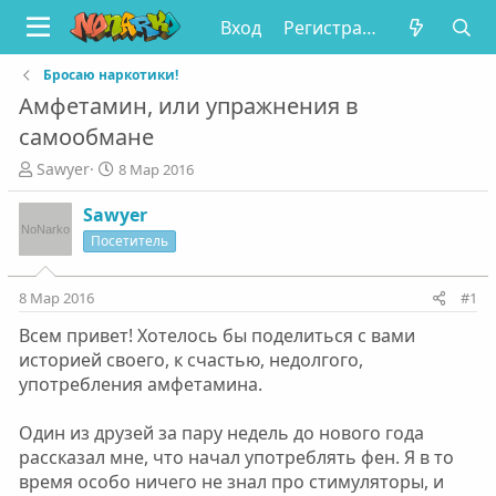
Вход
Регистрация
Бросаю наркотики!
Амфетамин, или упражнения в
самообмане
А
Д
Sawyer
8 Мар 2016
в
а
т
т
Sawyer
о
а
Посетитель
р
н
т
а
е
ч
8 Мар 2016
#1
м
а
Всем привет! Хотелось бы поделиться с вами
ы
л
а
историей своего, к счастью, недолгого,
употребления амфетамина.
Один из друзей за пару недель до нового года
рассказал мне, что начал употреблять фен. Я в то
время особо ничего не знал про стимуляторы, и