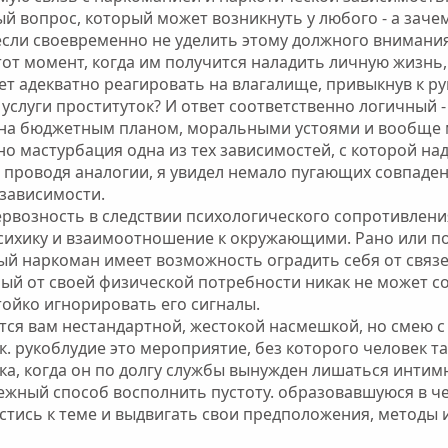
й вопрос, который может возникнуть у любого - а зачем
 если своевременно не уделить этому должного внимания
в тот момент, когда им получится наладить личную жизн
ет адекватно реагировать на влагалище, привыкнув к ру
 услуги проституток? И ответ соответственно логичный -
а бюджетным планом, моральными устоями и вообще м
о мастурбация одна из тех зависимостей, с которой над
 проводя аналогии, я увидел немало пугающих совпаден
 зависимости.
ервозность в следствии психологического сопротивлени
сихику и взаимоотношение к окружающими. Рано или по
вый наркоман имеет возможность оградить себя от связ
мый от своей физической потребности никак не может 
тойко игнорировать его сигналы.
ся вам нестандартной, жестокой насмешкой, но смею с в
.к. рукоблудие это мероприятие, без которого человек т
ка, когда он по долгу службы вынужден лишаться интим
ежный способ восполнить пустоту. образовавшуюся в че
стись к теме и выдвигать свои предположения, методы 