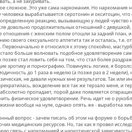
ть, а не закуривать.
ое сложное. Это уже сама наркомания. Но наркомания не
у человека вырабатывается серотонин и окситоцин, что
 определенную реакцию, вызывающую у людей чувство н
сле довольно продолжительных отношений с девушкой, 
е отношения с женским полом отошли за задний план, и
нию своего сексуального аппетита так и осталась, т.е.
. Первоначально я относился к этому спокойно, мастурб
я стало больше волновать подобное удовлетворение сам
о позже стал ловить себя на том, что стал более раздра
е эротику и порнографию. Повинуясь логике, я боролся
ичность до 1 раза в неделю (а позже раз в 2 недели), 
зическая, не давали нужных мне результатов. Так или и
екратилась, вожделение все так же терзало меня, и терз
абсолютно пропадает, порой даже появляется отвращен
ить физическое удовлетворение. Речь идет не о рукоблу
 жизни вообще на нуле, однако опять же - выработка х
нный вопрос - зачем писать об этом на форуме о борьбе
чих медицинских ресурсов. Но, так как я провел исследо
мую связь с наркоманией и наркотической зависимостью