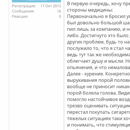
В первую очередь, хочу пр
17 Окт 2013
стороны медицины:
16
Первоначально я бросил у
0
был довольно большой шаг 
пил лишь за компанию, и н
либо. Достигнуто это было 
других проблем, будь то н
послужило то, что я стал 
ведь тут так же необходим
облегчает душу и мысли. Н
опьянения, и что немалова
Далее - курение. Конкретн
вырукивания порой половин
вообще не приносит никако
порой болела голова. Видим
помогло настойчивое возд
трезво оценивать ситуацию
перестал покупать сигарет
тяжелых ситуациях таки хо
и понимать, что стимуляци