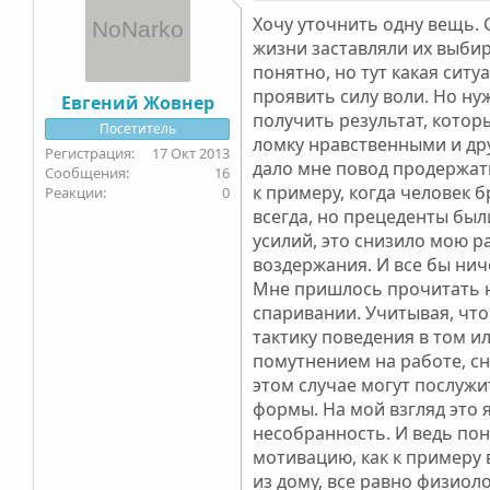
Хочу уточнить одну вещь. 
жизни заставляли их выбир
понятно, но тут какая ситу
проявить силу воли. Но ну
Евгений Жовнер
получить результат, котор
Посетитель
ломку нравственными и др
17 Окт 2013
дало мне повод продержат
16
к примеру, когда человек 
0
всегда, но прецеденты был
усилий, это снизило мою 
воздержания. И все бы нич
Мне пришлось прочитать н
спаривании. Учитывая, что
тактику поведения в том и
помутнением на работе, сн
этом случае могут послужи
формы. На мой взгляд это 
несобранность. И ведь пон
мотивацию, как к примеру
из дому, все равно физиоло