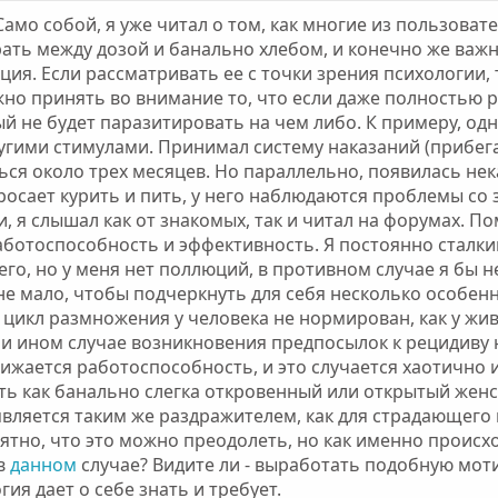
Само собой, я уже читал о том, как многие из пользоват
ать между дозой и банально хлебом, и конечно же важне
ация. Если рассматривать ее с точки зрения психологии,
жно принять во внимание то, что если даже полностью 
ый не будет паразитировать на чем либо. К примеру, одн
угими стимулами. Принимал систему наказаний (прибега
ься около трех месяцев. Но параллельно, появилась не
бросает курить и пить, у него наблюдаются проблемы со 
и, я слышал как от знакомых, так и читал на форумах. П
работоспособность и эффективность. Я постоянно сталк
его, но у меня нет поллюций, в противном случае я бы н
е мало, чтобы подчеркнуть для себя несколько особенн
 цикл размножения у человека не нормирован, как у жи
ли ином случае возникновения предпосылок к рецидиву 
ижается работоспособность, и это случается хаотично 
ть как банально слегка откровенный или открытый жен
является таким же раздражителем, как для страдающег
ятно, что это можно преодолеть, но как именно происх
 в
данном
случае? Видите ли - выработать подобную моти
гия дает о себе знать и требует.