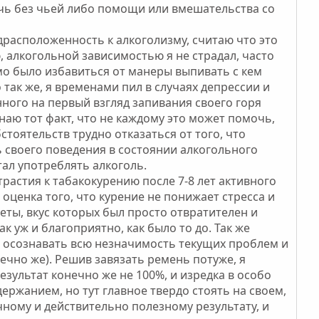
ичь без чьей либо помощи или вмешательства со
расположенность к алкоголизму, считаю что это
, алкогольной зависимостью я не страдал, часто
имо было избавиться от манеры выпивать с кем
о так же, я временами пил в случаях депрессии и
нного на первый взгляд запивания своего горя
наю тот факт, что не каждому это может помочь,
стоятельств трудно отказаться от того, что
ь своего поведения в состоянии алкогольного
тал употреблять алкоголь.
трастия к табакокурению после 7-8 лет активного
оценка того, что курение не понижает стресса и
еты, вкус которых был просто отвратителен и
к уж и благоприятно, как было то до. Так же
е осознавать всю незначимость текущих проблем и
чно же). Решив завязать ремень потуже, я
езультат конечно же не 100%, и изредка в особо
ержанием, но тут главное твердо стоять на своем,
чному и действительно полезному результату, и