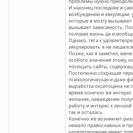
проблемы нужно преодолева
И наконец последнее и сам
возбуждении и эякуляции, 
которые в мозгу вызывают
вызывает зависимость. По
половая жизнь да и вообщ
Однако, тяга к удовлетворе
эякулировать я не лишился
Позже, как я заметил, мен
особого значения этому, н
посещать сайты, содержащи
Постепенно сокращая период
психологическая и даже фи
выработка окситоцина не пр
время конечно же интерес 
желание, наваждение получ
работу и интерес к личной
так и осталась.
Конечно же возникнет ризо
немало православных и про
удовлетворение имеет пря