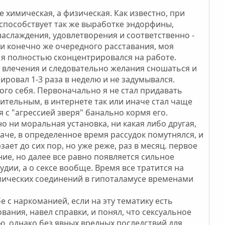
 химическая, а физическая. Как известно, при
 способствует так же выработке эндорфины,
аслаждения, удовлетворения и соответственно -
и конечно же очередного расставания, моя
 я полностью сконцентрировался на работе.
 от влечения и следовательно желания сношаться и
ировал 1-3 раза в неделю и не задумывался.
ого себя. Первоначально я не стал придавать
жительным, в интернете так или иначе стал чаще
 с "агрессией зверя" банально кормя его.
но ни моральная установка, ни какая либо другая,
наче, в определенное время рассудок помутнялся, и
ает до сих пор, но уже реже, раз в месяц. первое
ие, но далее все равно появляется сильное
дии, а о сексе вообще. Время все тратится на
имических соединений в гипоталамусе временами
 с наркоманией, если на эту тематику есть
вания, навел справки, и понял, что сексуальное
, однако без явных вредных последствий для