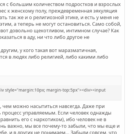
ался с большим количеством подростков и взрослых
ес к женскому полу, преждевременная эякуляция
ь так же и о религиозной этике, и есть у меня не
этим, а теперь не могут остановиться. Само собой,
 вот довольно щекотливом, интимном случае? Как
азаться в аду, ни что либо другое не
другим, у кого такая вот маразматичная,
тся в людях либо религией, либо какими либо
v style="margin:10px; margin-top:5px"><div><input
то, чем можно насытиться навсегда. Даже при
 процесс управляемым. Если человек однажды
равнить его с наркотиком), ибо человек не в
нь важно, мы все почему-то забыли, что мы еще и
ебе, и в других не понимаем… Забыли совсем, что