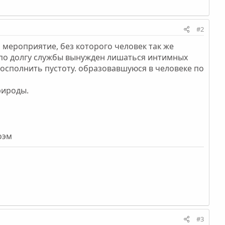
#2
о мероприятие, без которого человек так же
н по долгу службы вынужден лишаться интимных
осполнить пустоту. образовавшуюся в человеке по
рироды.
оэм
#3