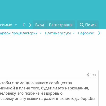
исимых
Статьи
Вход
Отзывы
Регистрация
О проекте
Поиск
Tel
удовой профилакторий
Платные услуги
Неформат
Рех
#1
, чтобы с помощью вашего сообщества
какой в плане того, будет ли это наркомания,
еловеку, его психике и здоровью.
о своему опыту выявить различные методы борьбы