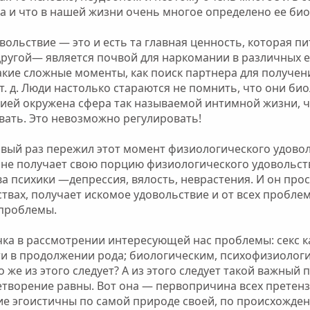
а и что в нашей жизни очень многое определено ее био
ольствие — это и есть та главная ценность, которая пи
 другой— является почвой для наркомании в различных
акие сложные моменты, как поиск партнера для получен
т. д. Люди настолько стараются не помнить, что они б
ией окружена сфера так называемой интимной жизни, чт
вать. Это невозможно регулировать!
рвый раз пережил этот момент физиологического удовол
не получает свою порцию физиологического удовольстви
 психики —депрессия, вялость, неврастения. И он прост
твах, получает искомое удовольствие и от всех пробле
 проблемы.
чка в рассмотрении интересующей нас проблемы: секс к
и в продолжении рода; биологическим, психофизиологи
о же из этого следует? А из этого следует такой важный
етворение равны. Вот она — первопричина всех претенз
ие эгоистичны по самой природе своей, по происхожден