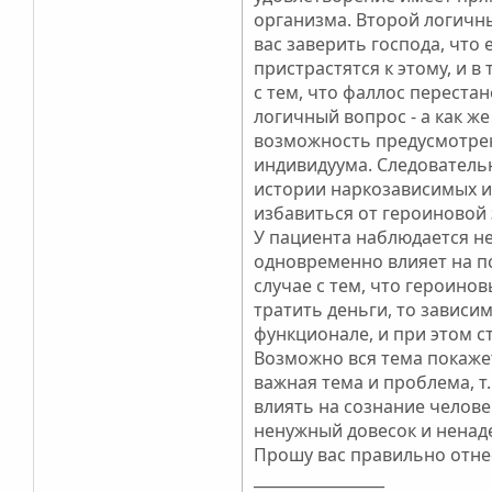
организма. Второй логичны
вас заверить господа, что
пристрастятся к этому, и 
с тем, что фаллос перестан
логичный вопрос - а как же
возможность предусмотрен
индивидуума. Следовательн
истории наркозависимых и
избавиться от героиновой
У пациента наблюдается н
одновременно влияет на п
случае с тем, что героино
тратить деньги, то зависи
функционале, и при этом с
Возможно вся тема покажет
важная тема и проблема, т
влиять на сознание челове
ненужный довесок и ненад
Прошу вас правильно отне
_________________