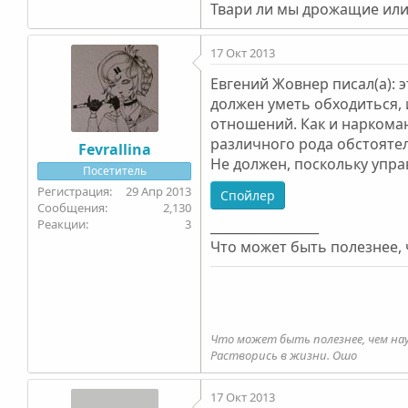
Твари ли мы дрожащие ил
17 Окт 2013
Евгений Жовнер писал(а): э
должен уметь обходиться, 
отношений. Как и наркома
различного рода обстояте
Fevrallina
Не должен, поскольку упра
Посетитель
29 Апр 2013
Спойлер
2,130
3
_________________
Что может быть полезнее,
Что может быть полезнее, чем на
Растворись в жизни. Ошо
17 Окт 2013