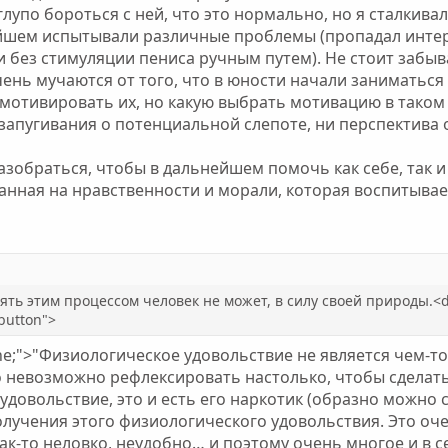
 глупо бороться с ней, что это нормально, но я сталкив
йшем испытывали различные проблемы (пропадал интер
 без стимуляции пениса ручным путем). Не стоит забыват
ень мучаются от того, что в юности начали заниматься 
 мотивировать их, но какую выбрать мотивацию в таком
запугивания о потенциальной слепоте, ни перспектива ок
зобраться, чтобы в дальнейшем помочь как себе, так и 
анная на нравственности и морали, которая воспитывае
ять этим процессом человек не может, в силу своей природы.<di
"button">
 none;">"Физиологическое удовольствие не является чем-
 невозможно рефлексировать настолько, чтобы сделать
довольствие, это и есть его наркотик (образно можно с
олучения этого физиологического удовольствия. Это оче
ак-то неловко, неудобно… и поэтому очень многое и в с