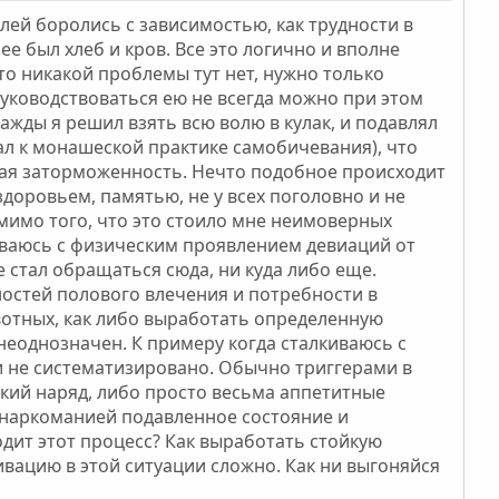
елей боролись с зависимостью, как трудности в
е был хлеб и кров. Все это логично и вполне
 то никакой проблемы тут нет, нужно только
руководствоваться ею не всегда можно при этом
ажды я решил взять всю волю в кулак, и подавлял
л к монашеской практике самобичевания), что
кая заторможенность. Нечто подобное происходит
здоровьем, памятью, не у всех поголовно и не
омимо того, что это стоило мне неимоверных
иваюсь с физическим проявлением девиаций от
е стал обращаться сюда, ни куда либо еще.
остей полового влечения и потребности в
вотных, как либо выработать определенную
неоднозначен. К примеру когда сталкиваюсь с
и не систематизировано. Обычно триггерами в
ский наряд, либо просто весьма аппетитные
о наркоманией подавленное состояние и
одит этот процесс? Как выработать стойкую
вацию в этой ситуации сложно. Как ни выгоняйся