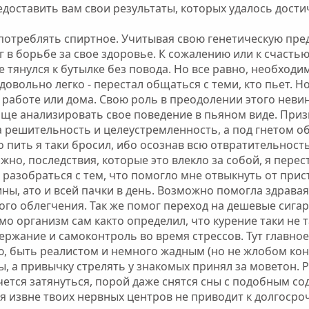
едоставить вам свои результаты, которых удалось дост
потреблять спиртное. Учитывая свою генетическую пред
в борьбе за свое здоровье. К сожалению или к счастью
е тянулся к бутылке без повода. Но все равно, необход
довольно легко - перестал общаться с теми, кто пьет. Н
а работе или дома. Свою роль в преодолении этого неви
чаще анализировать свое поведение в пьяном виде. Приз
а решительность и целеустремленность, а под гнетом об
о пить я таки бросил, ибо осознав всю отвратительност
жно, последствия, которые это влекло за собой, я перес
о разобраться с тем, что помогло мне отвыкнуть от прис
ы, ато и всей пачки в день. Возможно помогла здравая 
го облегчения. Так же помог переход на дешевые сигар
о организм сам както определил, что курение таки не та
ержание и самоконтроль во время стрессов. Тут главно
, быть реалистом и немного жадным (но не жлобом коне
ы, а привычку стрелять у знакомых принял за моветон. Р
чется затянуться, порой даже снятся сны с подобным сод
я извне твоих нервных центров не приводит к долгосро