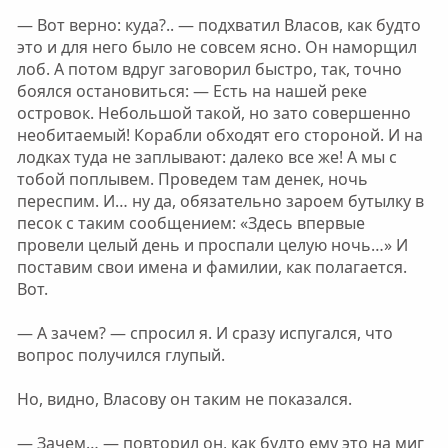
— Вот верно: куда?.. — подхватил Власов, как будто
это и для него было не совсем ясно. Он наморщил
лоб. А потом вдруг заговорил быстро, так, точно
боялся остановиться: — Есть на нашей реке
островок. Небольшой такой, но зато совершенно
необитаемый! Корабли обходят его стороной. И на
лодках туда не заплывают: далеко все же! А мы с
тобой поплывем. Проведем там денек, ночь
переспим. И… ну да, обязательно зароем бутылку в
песок с таким сообщением: «Здесь впервые
провели целый день и проспали целую ночь…» И
поставим свои имена и фамилии, как полагается.
Вот.
— А зачем? — спросил я. И сразу испугался, что
вопрос получился глупый.
Но, видно, Власову он таким не показался.
— Зачем… — повторил он, как будто ему это на миг