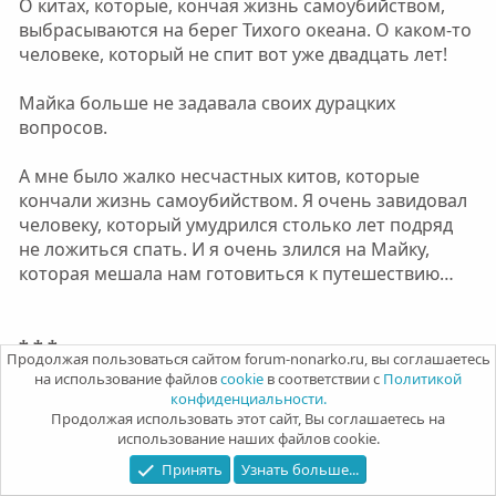
О китах, которые, кончая жизнь самоубийством,
выбрасываются на берег Тихого океана. О каком-то
человеке, который не спит вот уже двадцать лет!
Майка больше не задавала своих дурацких
вопросов.
А мне было жалко несчастных китов, которые
кончали жизнь самоубийством. Я очень завидовал
человеку, который умудрился столько лет подряд
не ложиться спать. И я очень злился на Майку,
которая мешала нам готовиться к путешествию…
* * *
Продолжая пользоваться сайтом forum-nonarko.ru, вы соглашаетесь
на использование файлов
cookie
в соответствии с
Политикой
Вот уже пятый день я ем только те продукты,
конфиденциальности.
которые быстро портятся. А те, которые не
Продолжая использовать этот сайт, Вы соглашаетесь на
использование наших файлов cookie.
портятся, складываю в ящик письменного стола,
где лежат мои учебники и тетради.
Принять
Узнать больше...