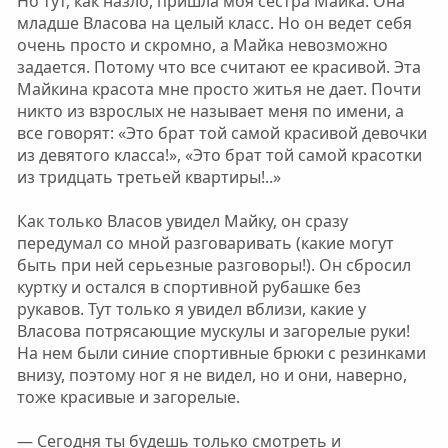
Но тут, как назло, пришла моя сестра Майка. Она
младше Власова на целый класс. Но он ведет себя
очень просто и скромно, а Майка невозможно
задается. Потому что все считают ее красивой. Эта
Майкина красота мне просто житья не дает. Почти
никто из взрослых не называет меня по имени, а
все говорят: «Это брат той самой красивой девочки
из девятого класса!», «Это брат той самой красотки
из тридцать третьей квартиры!..»
Как только Власов увидел Майку, он сразу
передумал со мной разговаривать (какие могут
быть при ней серьезные разговоры!). Он сбросил
куртку и остался в спортивной рубашке без
рукавов. Тут только я увидел вблизи, какие у
Власова потрясающие мускулы и загорелые руки!
На нем были синие спортивные брюки с резинками
внизу, поэтому ног я не видел, но и они, наверно,
тоже красивые и загорелые.
— Сегодня ты будешь только смотреть и