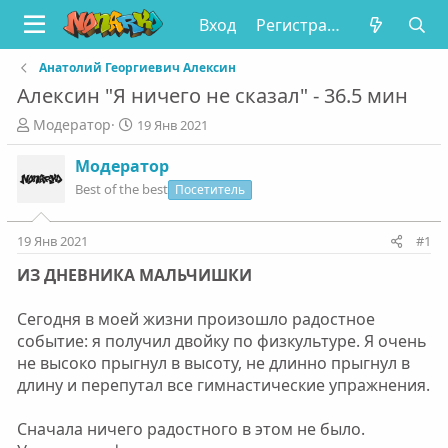
Вход
Регистрация
Анатолий Георгиевич Алексин
Алексин "Я ничего не сказал" - 36.5 мин
А
Д
Модератор
19 Янв 2021
в
а
т
т
Модератор
о
а
Best of the best
Посетитель
р
н
т
а
е
ч
19 Янв 2021
#1
м
а
ИЗ ДНЕВНИКА МАЛЬЧИШКИ
ы
л
а
Сегодня в моей жизни произошло радостное
событие: я получил двойку по физкультуре. Я очень
не высоко прыгнул в высоту, не длинно прыгнул в
длину и перепутал все гимнастические упражнения.
Сначала ничего радостного в этом не было.