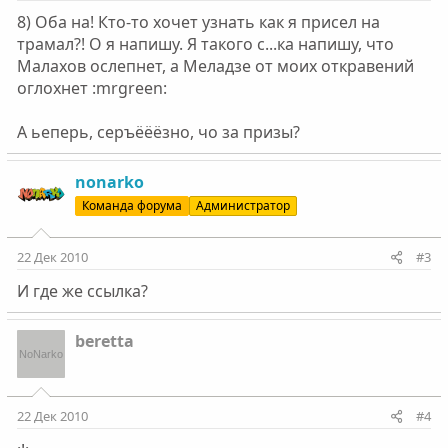
8) Оба на! Кто-то хочет узнать как я присел на
трамал?! О я напишу. Я такого с...ка напишу, что
Малахов ослепнет, а Меладзе от моих откравений
оглохнет :mrgreen:
А ьеперь, серъёёёзно, чо за призы?
nonarko
Команда форума
Администратор
22 Дек 2010
#3
И где же ссылка?
beretta
22 Дек 2010
#4