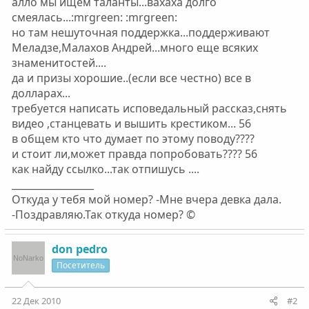
алло мы ищем таланты...вахаха долго
смеялась...:mrgreen: :mrgreen:
но там нешуточная поддержка...поддерживают
Меладзе,Малахов Андрей...много еще всяких
знаменитостей....
да и призы хорошие..(если все честно) все в
долларах...
требуется написать исповедальный рассказ,снять
видео ,станцевать и вышить крестиком... 56
в общем кто что думает по этому поводу????
и стоит ли,может правда попробовать???? 56
как найду ссылко...так отпишусь ....
_________________
Откуда у тебя мой номер? -Мне вчера девка дала.
-Поздравляю.Так откуда номер? ©
don pedro
Посетитель
22 Дек 2010
#2