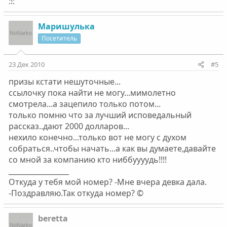
:!:
Маришулька
Посетитель
23 Дек 2010
#5
призы кстати нешуточные...
ссылочку пока найти не могу...мимолетно
смотрела...а зацепило только потом...
только помню что за лучший исповедальный
рассказ..дают 2000 долларов...
нехило конечно...только вот не могу с духом
собраться..чтобы начать...а как вы думаете,давайте
со мной за компанию кто ниббуууудь!!!!
_________________
Откуда у тебя мой номер? -Мне вчера девка дала.
-Поздравляю.Так откуда номер? ©
beretta