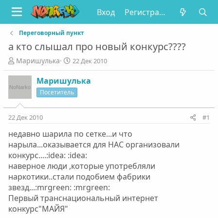
Вход
Регистрация
Переговорный пункт
а кто слышал про новый конкурс????
А
Д
Маришулька
22 Дек 2010
в
а
т
т
Маришулька
о
а
Посетитель
р
н
т
а
е
ч
22 Дек 2010
#1
м
а
недавно шарила по сетке...и что
ы
л
а
нарыла...оказывается для НАС организовали
конкурс....:idea: :idea:
наверное люди ,которые употребляли
наркотики..стали подобием фабрики
звезд...:mrgreen: :mrgreen:
Первый транснациональный интернет
конкурс"МАЙЯ"