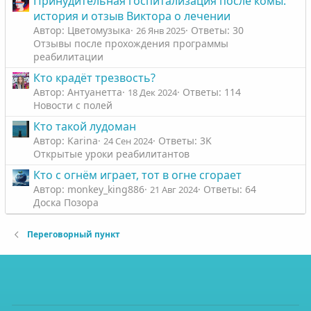
Принудительная госпитализация после комы:
история и отзыв Виктора о лечении
Автор: Цветомузыка
Ответы: 30
26 Янв 2025
Отзывы после прохождения программы
реабилитации
Кто крадëт трезвость?
Автор: Антуанетта
Ответы: 114
18 Дек 2024
Новости с полей
Кто такой лудоман
Автор: Karinа
Ответы: 3K
24 Сен 2024
Открытые уроки реабилитантов
Кто с огнём играет, тот в огне сгорает
Автор: monkey_king886
Ответы: 64
21 Авг 2024
Доска Позора
Переговорный пункт