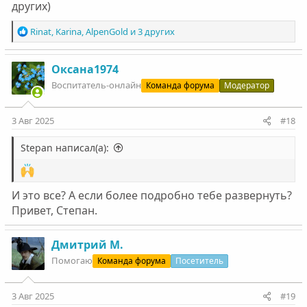
других)
Р
Rinat
,
Karinа
,
AlpenGold
и 3 других
е
а
к
Оксана1974
ц
Воспитатель-онлайн
Команда форума
Модератор
и
и
:
3 Авг 2025
#18
Stepan написал(а):
И это все? А если более подробно тебе развернуть?
Привет, Степан.
Дмитрий М.
Помогаю
Команда форума
Посетитель
3 Авг 2025
#19