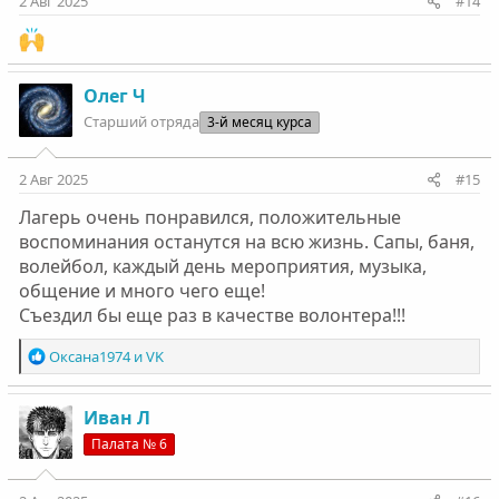
2 Авг 2025
#14
Олег Ч
Старший отряда
3-й месяц курса
2 Авг 2025
#15
Лагерь очень понравился, положительные
воспоминания останутся на всю жизнь. Сапы, баня,
волейбол, каждый день мероприятия, музыка,
общение и много чего еще!
Съездил бы еще раз в качестве волонтера!!!
Р
Оксана1974
и
VK
е
а
к
Иван Л
ц
Палата № 6
и
и
: