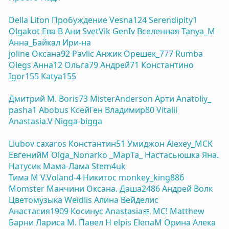
Della
Liton
Пробуждение
Vesna124
Serendipity1
Olgakot
Ева В
Ани
SvetVik
GenIv
Вселенная
Tanya_M
Анна_Байкал
Ири-на
joline
Оксана92
Pavlic
Анжик
Орешек_777
Rumba
Olegs
Анна12
Ольга79
Андрей71
Константино
Igor155
Katya155
Дмитрий М.
Boris73
MisterAnderson
Арти
Anatoliy_
pasha1
Abobus
КсейГен
Владимир80
Vitalii
Anastasia.V
Nigga-bigga
Liubov
caxaros
Константин51
Умиджон
Alexey_MCK
ЕвгенийM
Olga_Nonarko
_MapTa_
Настасьюшка
Яна.
Натусик
Мама-Лама
Stem4uk
Тима М
V.Voland-4
Никитос
monkey_king886
Momster
Манчини
Оксана.
Даша2486
Андрей Волк
Цветомузыка
Weidlis
Алина Вейделис
Анастасия1909
Косинус
Anastasia🎀
МС!
Matthew
Барни
Лариса М.
Павел Н
elpis
ElenaM
Орина
Алека