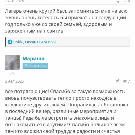
2 Авг 2025
#16
Лагерь очень крутой был, запомниться мне на всю
жизнь очень хотелось бы приехать на следующий
год только уже со своей семьей, здоровым и
заряженным на позитив
Р
Rokki
,
Оксана1974
и
VK
е
а
к
Мариша
ц
Посетитель
и
и
:
2 Авг 2025
#17
все потрясающие! Спасибо за такую возможность
вновь почувствовать тепло просто находясь в
коллективе других людей. Понравилась обстановка
в последний вечер, различные мероприятия и
танцы) Рада была встретить знакомые лица и
познакомиться с другими! Спасибо большое всем
тем кто вложил свой труд для радости и счастья