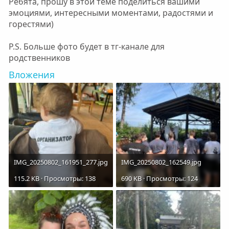
Ребята, прошу в этой теме поделиться вашими
эмоциями, интересными моментами, радостями и
горестями)
P.S. Больше фото будет в тг-канале для
родственников
Вложения
IMG_20250802_161951_277.jpg
IMG_20250802_162549.jpg
115.2 KB · Просмотры: 138
690 KB · Просмотры: 124