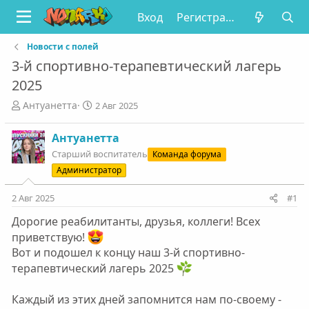
Вход
Регистрация
Новости с полей
3-й спортивно-терапевтический лагерь
2025
А
Д
Антуанетта
2 Авг 2025
в
а
т
т
Антуанетта
о
а
Старший воспитатель
Команда форума
р
н
т
а
Администратор
е
ч
м
а
2 Авг 2025
#1
ы
л
Дорогие реабилитанты, друзья, коллеги! Всех
а
приветствую!
Вот и подошел к концу наш 3-й спортивно-
терапевтический лагерь 2025
Каждый из этих дней запомнится нам по-своему -