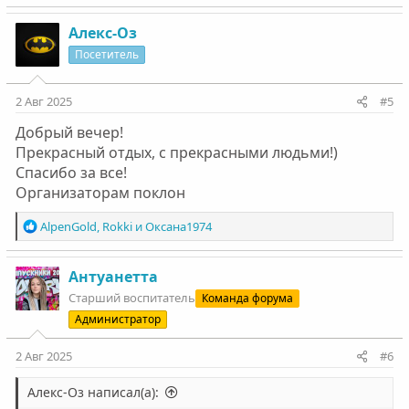
Алекс-Оз
Посетитель
2 Авг 2025
#5
Добрый вечер!
Прекрасный отдых, с прекрасными людьми!)
Спасибо за все!
Организаторам поклон
Р
AlpenGold
,
Rokki
и
Оксана1974
е
а
к
Антуанетта
ц
Старший воспитатель
Команда форума
и
Администратор
и
:
2 Авг 2025
#6
Алекс-Оз написал(а):