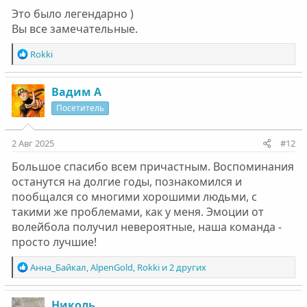
Это было легендарно )
Вы все замечательные.
Р
Rokki
е
а
к
Вадим А
ц
Посетитель
и
и
:
2 Авг 2025
#12
Большое спасибо всем причастным. Воспоминания
останутся на долгие годы, познакомился и
пообщался со многими хорошими людьми, с
такими же проблемами, как у меня. Эмоции от
волейбола получил невероятные, наша команда -
просто лучшие!
Р
Анна_Байкал
,
AlpenGold
,
Rokki
и 2 других
е
а
к
Николь