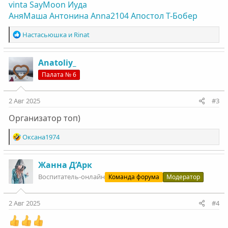
vinta
SayMoon
Иуда
АняМаша
Антонина
Anna2104
Апостол
Т-Бобер
Р
Настасьюшка
и
Rinat
е
а
к
Anatoliy_
ц
Палата № 6
и
и
:
2 Авг 2025
#3
Организатор топ)
Р
Оксана1974
е
а
к
Жанна Д’Арк
ц
Воспитатель-онлайн
Команда форума
Модератор
и
и
:
2 Авг 2025
#4