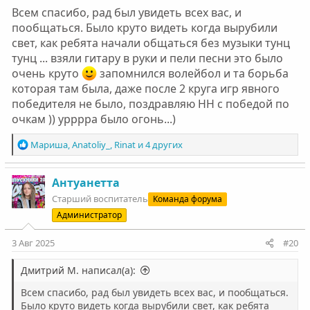
Всем спасибо, рад был увидеть всех вас, и
пообщаться. Было круто видеть когда вырубили
свет, как ребята начали общаться без музыки тунц
тунц ... взяли гитару в руки и пели песни это было
очень круто
запомнился волейбол и та борьба
которая там была, даже после 2 круга игр явного
победителя не было, поздравляю НН с победой по
очкам )) урррра было огонь...)
Р
Мариша
,
Anatoliy_
,
Rinat
и 4 других
е
а
к
Антуанетта
ц
Старший воспитатель
Команда форума
и
Администратор
и
:
3 Авг 2025
#20
Дмитрий М. написал(а):
Всем спасибо, рад был увидеть всех вас, и пообщаться.
Было круто видеть когда вырубили свет, как ребята