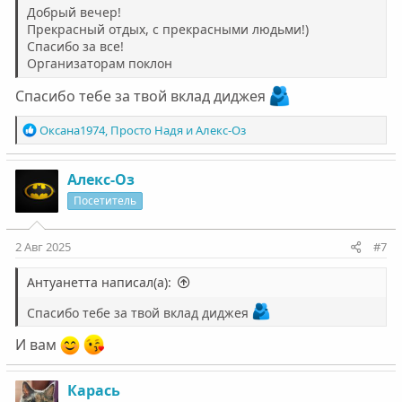
Добрый вечер!
Прекрасный отдых, с прекрасными людьми!)
Спасибо за все!
Организаторам поклон
Спасибо тебе за твой вклад диджея
Р
Оксана1974
,
Просто Надя
и
Алекс-Оз
е
а
к
Алекс-Оз
ц
Посетитель
и
и
:
2 Авг 2025
#7
Антуанетта написал(а):
Спасибо тебе за твой вклад диджея
И вам
Карась