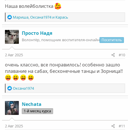
Наша волейболистка
Р
Мариша
,
Оксана1974
и
Карась
е
а
к
Просто Надя
ц
Волонтëр, помощник воспитателя-онлайн
Посетитель
и
и
:
2 Авг 2025
#10
очень классно, все понравилось! особенно зашло
плавание на сабах, бесконечные танцы и Зорница!!
Р
Оксана1974
е
а
к
Nechata
ц
1-й месяц курса
и
и
:
2 Авг 2025
#11