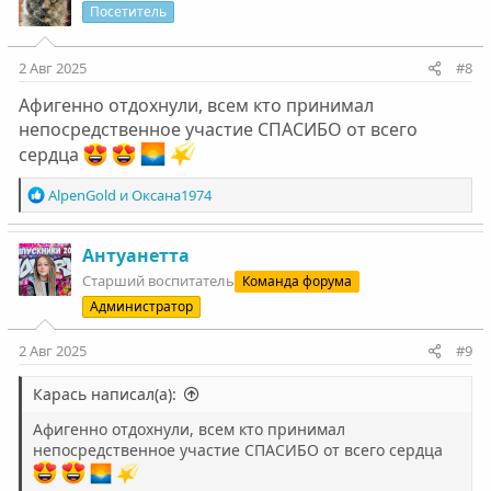
Посетитель
2 Авг 2025
#8
Афигенно отдохнули, всем кто принимал
непосредственное участие СПАСИБО от всего
сердца
Р
AlpenGold
и
Оксана1974
е
а
к
Антуанетта
ц
Старший воспитатель
Команда форума
и
Администратор
и
:
2 Авг 2025
#9
Карась написал(а):
Афигенно отдохнули, всем кто принимал
непосредственное участие СПАСИБО от всего сердца