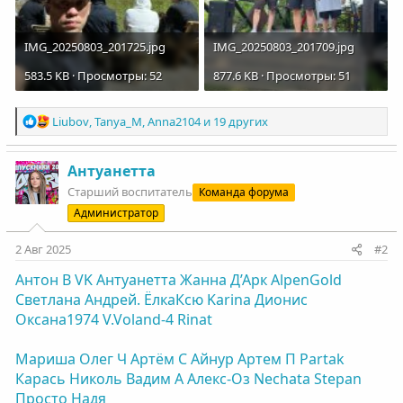
IMG_20250803_201725.jpg
IMG_20250803_201709.jpg
583.5 KB · Просмотры: 52
877.6 KB · Просмотры: 51
Р
Liubov
,
Tanya_M
,
Anna2104
и 19 других
е
а
к
Антуанетта
ц
Старший воспитатель
Команда форума
и
Администратор
и
:
2 Авг 2025
#2
Антон В
VK
Антуанетта
Жанна Д’Арк
AlpenGold
Светлана
Андрей.
ЁлкаКсю
Karinа
Дионис
Оксана1974
V.Voland-4
Rinat
Мариша
Олег Ч
Артём С
Айнур
Артем П
Partak
Карась
Николь
Вадим А
Алекс-Оз
Nechata
Stepan
Просто Надя