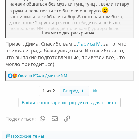
начали общаться без музыки тунц тунц ... взяли гитару
в руки и пели песни это было очень круто
запомнился волейбол и та борьба которая там была,
даже после 2 круга игр явного победителя не было,
поздравляю НН с победой по очкам )) урррра было
Нажмите для раскрытия...
огонь...)
Привет, Дима! Спасибо вам с
Лариса М.
за то, что
приехали, рада была увидеться. И спасибо за то,
что вы такие подготовленные, привезли все, что
могло пригодиться)
Р
Оксана1974
и
Дмитрий М.
е
а
Last
1 из 2
Вперёд
к
ц
Войдите или зарегистрируйтесь для ответа.
и
и
:
WhatsApp
Электронная почта
Ссылка
Поделиться:
Похожие темы