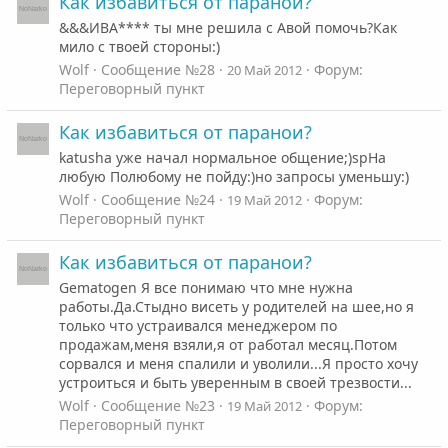
Как избавиться от паранои?
&&&ИВА**** ты мне решила с Авой помочь?Как
мило с твоей стороны:)
Wolf
Сообщение №28
Форум:
20 Май 2012
Переговорный пункт
Как избавиться от паранои?
katusha уже начал нормальное общение;)spНа
любую Полюбому не пойду:)но запросы уменьшу:)
Wolf
Сообщение №24
Форум:
19 Май 2012
Переговорный пункт
Как избавиться от паранои?
Gematogen Я все понимаю что мне нужна
работы.Да.Стыдно висеть у родителей на шее,но я
только что устраивался менеджером по
продажам,меня взяли,я от работал месяц.Потом
сорвался и меня спалили и уволили...Я просто хочу
устроиться и быть уверенным в своей трезвости...
Wolf
Сообщение №23
Форум:
19 Май 2012
Переговорный пункт