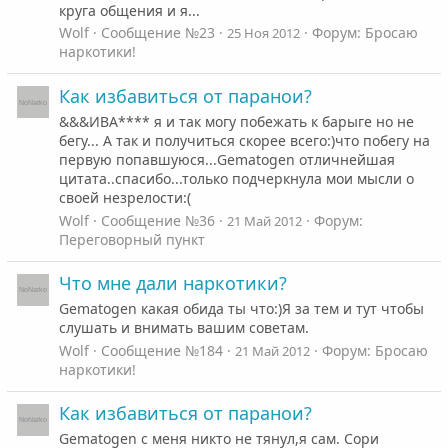
круга общения и я...
Wolf
Сообщение №23
Форум:
Бросаю
25 Ноя 2012
наркотики!
Как избавиться от паранои?
&&&ИВА**** я и так могу побежать к барыге но не
бегу... А так и получиться скорее всего:)что побегу на
первую попавшуюся...Gematogen отличнейшая
цитата..спасибо...только подчеркнула мои мысли о
своей незрелости:(
Wolf
Сообщение №36
Форум:
21 Май 2012
Переговорный пункт
Что мне дали наркотики?
Gematogen какая обида ты что:)Я за тем и тут чтобы
слушать и внимать вашим советам.
Wolf
Сообщение №184
Форум:
Бросаю
21 Май 2012
наркотики!
Как избавиться от паранои?
Gematogen с меня никто не тянул,я сам. Сори