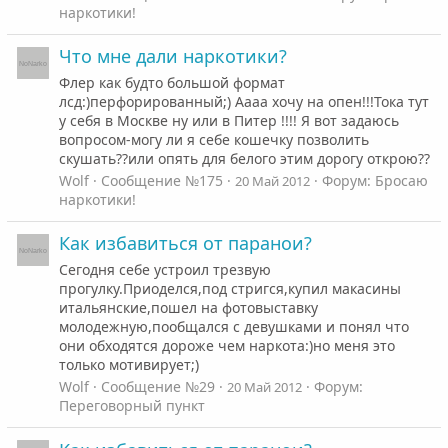
наркотики!
Что мне дали наркотики?
Флер как будто большой формат
лсд:)перфорированный;) Аааа хочу на опен!!!Тока тут
у себя в Москве ну или в Питер !!!! Я вот задаюсь
вопросом-могу ли я себе кошечку позволить
скушать??или опять для белого этим дорогу открою??
Wolf
Сообщение №175
Форум:
Бросаю
20 Май 2012
наркотики!
Как избавиться от паранои?
Сегодня себе устроил трезвую
прогулку.Приоделся,под стригся,купил макасины
итальянские,пошел на фотовыставку
молодежную,пообщался с девушками и понял что
они обходятся дороже чем наркота:)но меня это
только мотивирует;)
Wolf
Сообщение №29
Форум:
20 Май 2012
Переговорный пункт