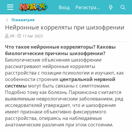
Вход
Регистрация
Психиатрия
Нейронные корреляты при шизофрении
А
Д
VK
17 Авг 2023
в
а
Что такое нейронные корреляторы? Каковы
т
т
о
а
биологические причины шизофрении?
р
п
Биологические объяснения шизофрении
у
рассматривают нейронные корреляты
б
расстройства с позиции психологии и изучают, как
л
особенности строения
центральной нервной
и
системы
могут быть связаны с симптомами.
к
а
Подобно тому как болезнь Паркинсона считается
ц
выявляемым неврологическим заболеванием, ряд
и
исследователей утверждает, что и шизофрения
и
имеет признаки объективно фиксируемого
расстройства, опираясь на наблюдаемые
анатомические различия при этом состоянии.