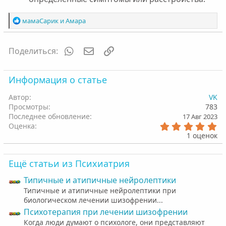
Р
мамаСарик
и
Амара
е
а
к
WhatsApp
Электронная почта
Ссылка
Поделиться:
ц
и
и
Информация о статье
:
Автор
VK
Просмотры
783
Последнее обновление
17 Авг 2023
5
Оценка
.
1 оценок
0
0
з
Ещё статьи из Психиатрия
в
ё
Типичные и атипичные нейролептики
з
д
Типичные и атипичные нейролептики при
биологическом лечении шизофрении...
Психотерапия при лечении шизофрении
Когда люди думают о психологе, они представляют